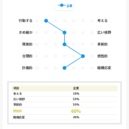
企業
行動する
考える
きめ細か
広い視野
現実的
革新的
合理的
感性的
計画的
臨機応変
項目
企業
考える
39%
広い視野
50%
革新的
50%
60%
感性的
臨機応変
49%