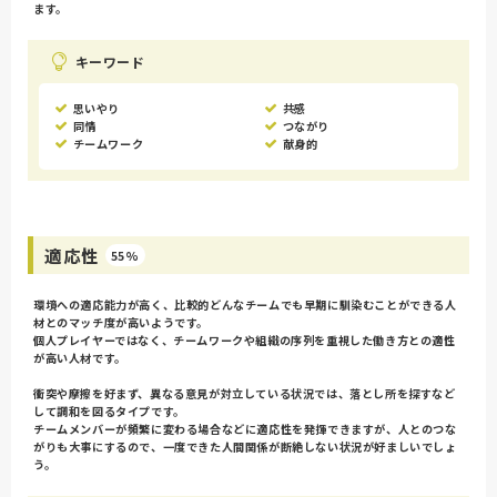
ます。
キーワード
思いやり
共感
同情
つながり
チームワーク
献身的
適応性
55%
環境への適応能力が高く、比較的どんなチームでも早期に馴染むことができる人
材とのマッチ度が高いようです。
個人プレイヤーではなく、チームワークや組織の序列を重視した働き方との適性
が高い人材です。
衝突や摩擦を好まず、異なる意見が対立している状況では、落とし所を探すなど
して調和を図るタイプです。
チームメンバーが頻繁に変わる場合などに適応性を発揮できますが、人とのつな
がりも大事にするので、一度できた人間関係が断絶しない状況が好ましいでしょ
う。