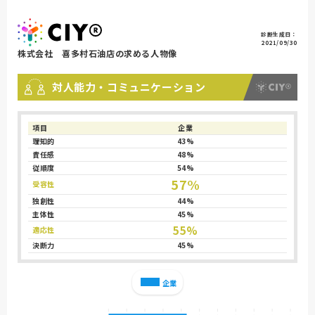
診断生成日：
2021/09/30
株式会社 喜多村石油店の求める人物像
対人能力・コミュニケーション
項目
企業
理知的
43%
責任感
48%
従順度
54%
57%
受容性
独創性
44%
主体性
45%
55%
適応性
決断力
45%
企業