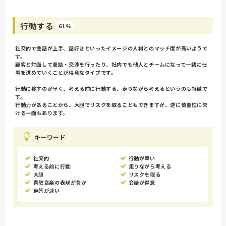
行動する
61%
社交的で会話が上手、話好きといったイメージの人材とのマッチ度が高いようで
す。
顧客と対面して商談・交渉を行ったり、社内でも他人とチームになって一緒に仕
事を進めていくことが得意なタイプです。
行動に移すのが早く、考える前に行動する、走りながら考えるというのも特徴で
す。
行動力があることから、大胆でリスクを取ることもできますが、逆に慎重性に欠
ける一面もあります。
キーワード
社交的
行動が早い
考える前に行動
走りながら考える
大胆
リスクを取る
喜怒哀楽の表現が豊か
会話が得意
返答が速い