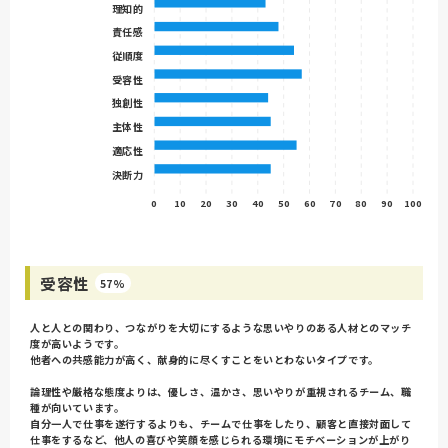
理知的
責任感
従順度
受容性
独創性
主体性
適応性
決断力
0
10
20
30
40
50
60
70
80
90
100
受容性
57%
人と人との関わり、つながりを大切にするような思いやりのある人材とのマッチ
度が高いようです。
他者への共感能力が高く、献身的に尽くすことをいとわないタイプです。
論理性や厳格な態度よりは、優しさ、温かさ、思いやりが重視されるチーム、職
種が向いています。
自分一人で仕事を遂行するよりも、チームで仕事をしたり、顧客と直接対面して
仕事をするなど、他人の喜びや笑顔を感じられる環境にモチベーションが上がり