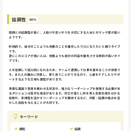
協調性
60%
周囲との協調性が高く、人助けや思いやりを大切にする人材とのマッチ度が高い
ようです。
利他的で、自分のことよりも他者のことを優先したり力になりたいと願うタイプ
です。
逆にこのスコアが低い人は、他者よりも自分の利益を優先させる傾向が高いタイ
プです。
人を信頼して協力的になれるため、チームで連携して仕事を進めることが得意で
す。また人の痛みに共感し、寄り添うことができるので、心身をケアしたりサポ
ートするような立場も適性があります。
率直な議論で意見を戦わせる状況や、強力なリーダーシップを発揮する必要があ
るポジションは苦手な場合があります。対立の落とし所を考え合意形成をはかる
役割や、多様性を活かすリーダーシップを期待するなど、共感・協調の強みを活
かした役目を与えることが大切です。
キーワード
調和
協調