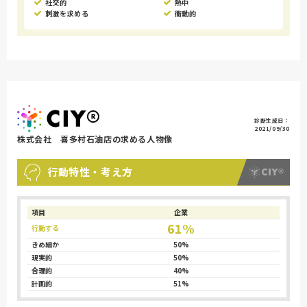
社交的
熱中
刺激を求める
衝動的
診断生成日：
2021/09/30
株式会社 喜多村石油店の求める人物像
行動特性・考え方
項目
企業
61%
行動する
きめ細か
50%
現実的
50%
合理的
40%
計画的
51%