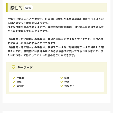
感性的
60%
主体的に考えることが得意で、自分の好き嫌いや善悪の基準を重視できるような
人材とのマッチ度が高いようです。
様々な情報を集めて考えますが、最終的な判断基準は、自分の心が納得できるか
どうかを重視しているタイプです。
「感性的×広い視野」の場合は、自分の直感から生まれたアイデアを、感情のま
まに表現したり形にすることができます。
「感性的×きめ細か」の場合は、数字やデータなど客観的なデータを分析した結
果をもとに、最終的には自分の中にある価値基準に従ってやるかやらないか、ま
たはどうやって形にしていくかを決めることができます。
キーワード
主体性
感情
直感
対話
気持ち
つながり