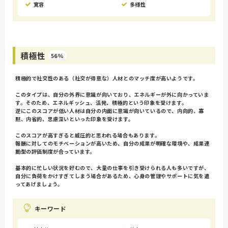
寛容
多様性
積極性
56%
積極的で社交性のある（社交が得意な）人材とのマッチ度が高いようです。
このタイプは、自分の外界に意識が向いており、エネルギーが外に向かっていま
す。そのため、エネルギッシュ、活発、積極的という印象を受けます。
逆にこのスコアが低い人材は自分の内面に意識が向いているので、内向的、寡
黙、内省的、思慮深いといった印象を受けます。
このスコアが高すぎると威圧的と思われる場合もあります。
報酬に対してのモチベーションが高いため、自分の成果が明確な環境や、成果連
動型の評価制度が合っています。
基本的に忙しい状況を好むので、大量の仕事を引き受けられる人も多いですが、
自分に負荷をかけすぎてしまう場合があるため、心身の管理やサポートに気を遣
ってあげましょう。
キーワード