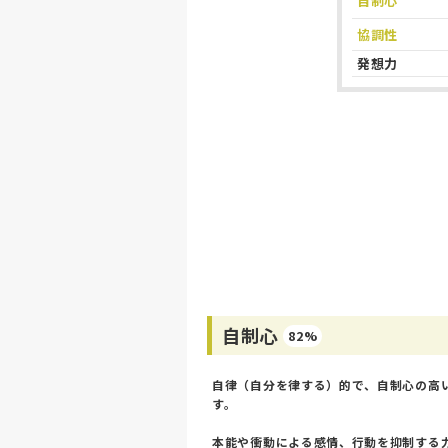
自制心
協調性
発想力
自制心
82%
自律（自分を律する）的で、自制心の高
す。
本能や衝動による感情、行動を抑制する