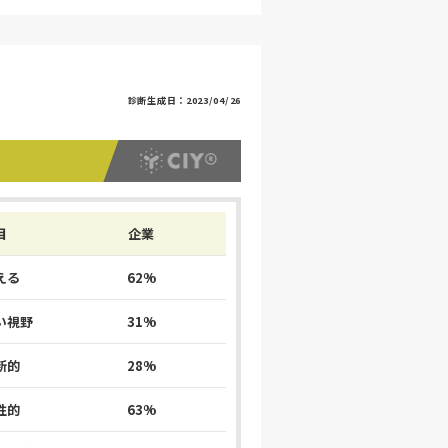
診断生成日：
2023/04/26
目
企業
える
62%
い視野
31%
新的
28%
性的
63%