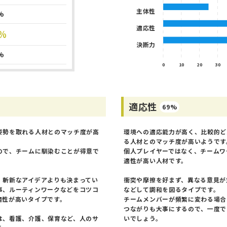
主体性
%
適応性
%
決断力
%
0
10
20
30
適応性
69%
姿勢を取れる人材とのマッチ度が高
環境への適応能力が高く、比較的ど
る人材とのマッチ度が高いようです
ので、チームに馴染むことが得意で
個人プレイヤーではなく、チームワ
適性が高い人材です。
、斬新なアイデアよりも決まってい
衝突や摩擦を好まず、異なる意見が
事、ルーティンワークなどをコツコ
などして調和を図るタイプです。
適性が高いタイプです。
チームメンバーが頻繁に変わる場合
つながりも大事にするので、一度で
は、看護、介護、保育など、人のサ
いでしょう。