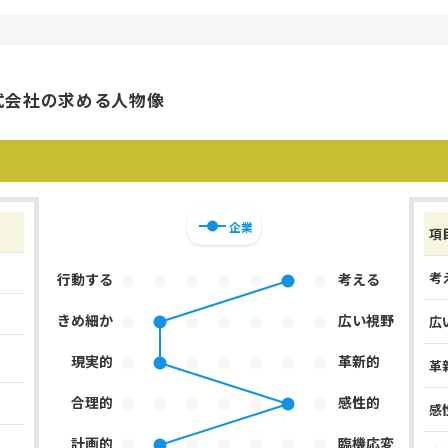
式会社の求める人物像
企業
項
考
行動する
考える
きめ細か
広い視野
広
現実的
革新的
革
合理的
感性的
感
計画的
臨機応変