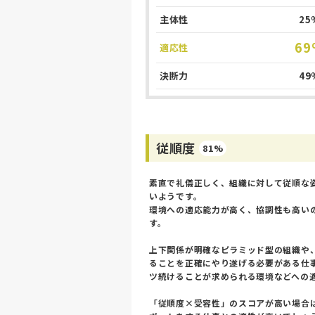
主体性
25
69
適応性
決断力
49
従順度
81%
素直で礼儀正しく、組織に対して従順な
いようです。
環境への適応能力が高く、協調性も高い
す。
上下関係が明確なピラミッド型の組織や
ることを正確にやり遂げる必要がある仕
ツ続けることが求められる環境などへの
「従順度×受容性」のスコアが高い場合