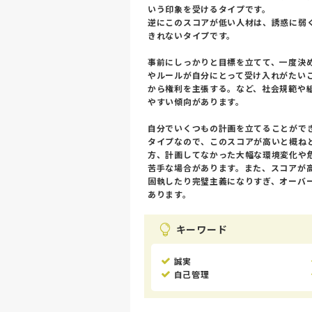
いう印象を受けるタイプです。
逆にこのスコアが低い人材は、誘惑に弱
きれないタイプです。
事前にしっかりと目標を立てて、一度決
やルールが自分にとって受け入れがたい
から権利を主張する。など、社会規範や
やすい傾向があります。
自分でいくつもの計画を立てることがで
タイプなので、このスコアが高いと概ね
方、計画してなかった大幅な環境変化や
苦手な場合があります。また、スコアが
固執したり完璧主義になりすぎ、オーバ
あります。
キーワード
誠実
自己管理