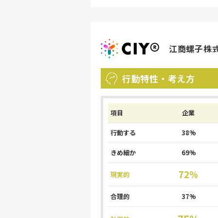
江商螺子株
行動特性・考え方
項目
企業
行動する
38%
きめ細か
69%
72%
現実的
合理的
37%