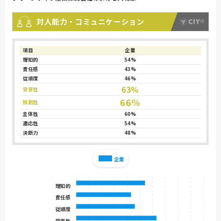
対人能力・コミュニケーション
項目
企業
理知的
54%
責任感
43%
従順度
46%
63%
受容性
66%
独創性
主体性
60%
適応性
54%
決断力
48%
企業
理知的
責任感
従順度
受容性