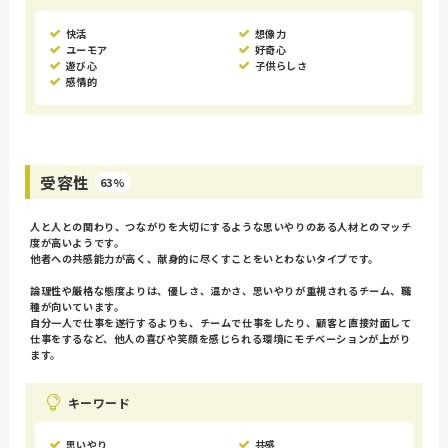
快活
想像力
ユーモア
好奇心
遊び心
子供らしさ
感情的
受容性
63%
人と人との関わり、つながりを大切にするような思いやりのある人材とのマッチ
度が高いようです。
他者への共感能力が高く、献身的に尽くすことをいとわないタイプです。
論理性や厳格な態度よりは、優しさ、温かさ、思いやりが重視されるチーム、職
種が向いています。
自分一人で仕事を遂行するよりも、チームで仕事をしたり、顧客と直接対面して
仕事をするなど、他人の喜びや笑顔を感じられる環境にモチベーションが上がり
ます。
キーワード
思いやり
共感