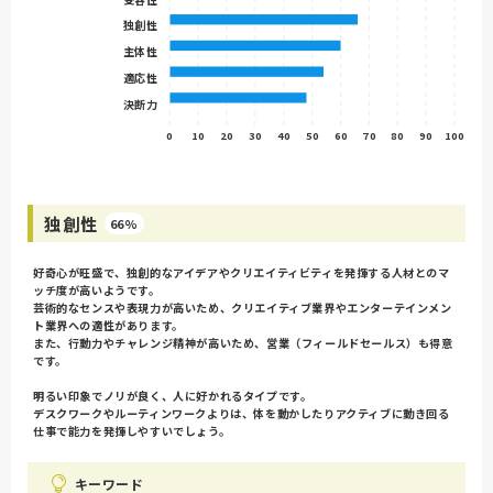
独創性
主体性
適応性
決断力
0
10
20
30
40
50
60
70
80
90
100
独創性
66%
好奇心が旺盛で、独創的なアイデアやクリエイティビティを発揮する人材とのマ
ッチ度が高いようです。
芸術的なセンスや表現力が高いため、クリエイティブ業界やエンターテインメン
ト業界への適性があります。
また、行動力やチャレンジ精神が高いため、営業（フィールドセールス）も得意
です。
明るい印象でノリが良く、人に好かれるタイプです。
デスクワークやルーティンワークよりは、体を動かしたりアクティブに動き回る
仕事で能力を発揮しやすいでしょう。
キーワード