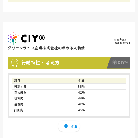
診断生成日：
2025/02/04
グリーンライフ産業株式会社の求める人物像
行動特性・考え方
項目
企業
行動する
58%
きめ細か
42%
現実的
44%
合理的
42%
計画的
45%
企業