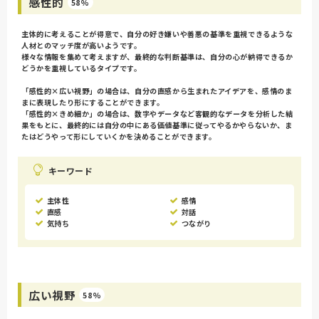
感性的
58%
主体的に考えることが得意で、自分の好き嫌いや善悪の基準を重視できるような
人材とのマッチ度が高いようです。
様々な情報を集めて考えますが、最終的な判断基準は、自分の心が納得できるか
どうかを重視しているタイプです。
「感性的×広い視野」の場合は、自分の直感から生まれたアイデアを、感情のま
まに表現したり形にすることができます。
「感性的×きめ細か」の場合は、数字やデータなど客観的なデータを分析した結
果をもとに、最終的には自分の中にある価値基準に従ってやるかやらないか、ま
たはどうやって形にしていくかを決めることができます。
キーワード
主体性
感情
直感
対話
気持ち
つながり
広い視野
58%