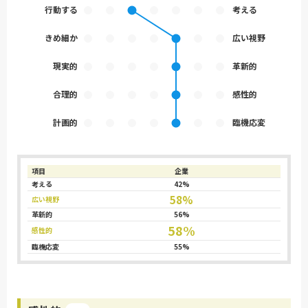
行動する
考える
きめ細か
広い視野
現実的
革新的
合理的
感性的
計画的
臨機応変
項目
企業
考える
42%
58%
広い視野
革新的
56%
58%
感性的
臨機応変
55%