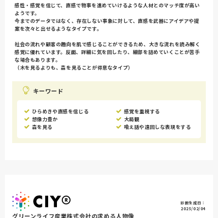
感性・感覚を信じて、直感で物事を進めていけるような人材とのマッチ度が高い
ようです。
今までのデータではなく、存在しない事象に対して、直感を武器にアイデアや提
案を次々と出せるようなタイプです。
社会の流れや顧客の趣向を肌で感じることができるため、大きな流れを読み解く
感覚に優れています。反面、詳細に気を回したり、細部を詰めていくことが苦手
な場合もあります。
（木を見るよりも、森を見ることが得意なタイプ）
キーワード
ひらめきや直感を信じる
感覚を重視する
想像力豊か
大局観
森を見る
喩え話や遠回しな表現をする
診断生成日：
2025/02/04
グリーンライフ産業株式会社の求める人物像