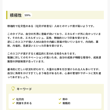
積極性
59%
積極的で社交性のある（社交が得意な）人材とのマッチ度が高いようです。
このタイプは、自分の外界に意識が向いており、エネルギーが外に向かっていま
す。そのため、エネルギッシュ、活発、積極的という印象を受けます。
逆にこのスコアが低い人材は自分の内面に意識が向いているので、内向的、寡
黙、内省的、思慮深いといった印象を受けます。
このスコアが高すぎると威圧的と思われる場合もあります。
報酬に対してのモチベーションが高いため、自分の成果が明確な環境や、成果連
動型の評価制度が合っています。
基本的に忙しい状況を好むので、大量の仕事を引き受けられる人も多いですが、
自分に負荷をかけすぎてしまう場合があるため、心身の管理やサポートに気を遣
ってあげましょう。
キーワード
社交的
熱中
刺激を求める
衝動的