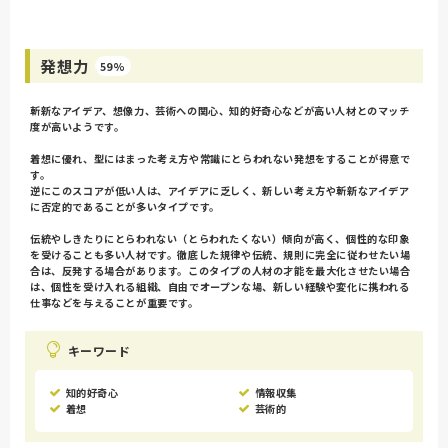
発想力
59%
斬新なアイデア、想像力、芸術への関心、知的好奇心などが高い人材とのマッチ
度が高いようです。
着想に優れ、型にはまった考え方や常識にとらわれない発想をすることが得意で
す。
逆にこのスコアが低い人は、アイデアに乏しく、新しい考え方や斬新なアイデア
に否定的であることが多いタイプです。
伝統やしきたりにとらわれない（とらわれたくない）傾向が高く、個性的な印象
を受けることも多い人材です。徹底した規律や伝統、規則に完全に従わせたい場
合は、反発する場合があります。このタイプの人材の才能を最大化させたい場合
は、個性を受け入れる組織、自由でオープンな場、新しい経験や変化に携われる
仕事などを与えることが重要です。
キーワード
知的好奇心
情報収集
着想
芸術的