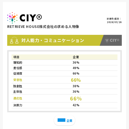
診断生成日：
2026/05/26
RETRIEVE HOUSE株式会社の求める人物像
対人能力・コミュニケーション
項目
企業
理知的
36%
責任感
49%
従順度
66%
66%
受容性
独創性
38%
主体性
36%
66%
適応性
決断力
42%
企業