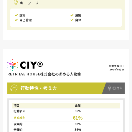
キーワード
誠実
良識
自己管理
自律
診断生成日：
2026/05/26
RETRIEVE HOUSE株式会社の求める人物像
行動特性・考え方
項目
企業
行動する
56%
61%
きめ細か
現実的
60%
合理的
36%