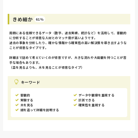
きめ細か
61%
周囲にある信頼できるデータ（数字、過去実績、統計など）を活用して、客観的
に分析することが得意な人材とのマッチ度が高いようです。
過去の事象を分析したり、確かな情報から確実性の高い解決策を導き出すような
ことが得意なタイプです。
詳細まで詰めて考えていくのが得意ですが、大きな流れや大局観を持つことが苦
手な場合もあります。
（森を見るよりも、木を見ることが得意なタイプ）
キーワード
客観的
データや観察を重視する
実験する
計測できる
木を見る
確実性を重視する
順を追って詳細を説明する