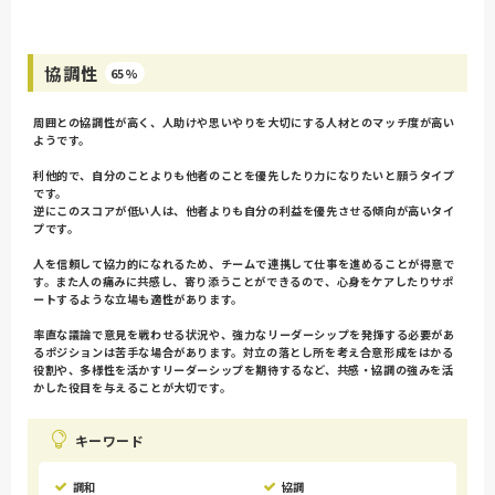
協調性
65%
周囲との協調性が高く、人助けや思いやりを大切にする人材とのマッチ度が高い
ようです。
利他的で、自分のことよりも他者のことを優先したり力になりたいと願うタイプ
です。
逆にこのスコアが低い人は、他者よりも自分の利益を優先させる傾向が高いタイ
プです。
人を信頼して協力的になれるため、チームで連携して仕事を進めることが得意で
す。また人の痛みに共感し、寄り添うことができるので、心身をケアしたりサポ
ートするような立場も適性があります。
率直な議論で意見を戦わせる状況や、強力なリーダーシップを発揮する必要があ
るポジションは苦手な場合があります。対立の落とし所を考え合意形成をはかる
役割や、多様性を活かすリーダーシップを期待するなど、共感・協調の強みを活
かした役目を与えることが大切です。
キーワード
調和
協調