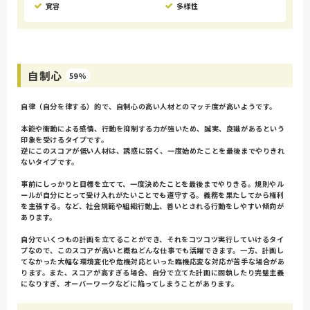
寛容
多様性
自制心
59%
自律（自分を律する）的で、自制心の高い人材とのマッチ度が高いようです。
本能や衝動による感情、行動を抑制する力が強いため、誠実、良識があるという
印象を受けるタイプです。
逆にこのスコアが低い人材は、誘惑に弱く、一度始めたことを最後までやりきれ
ないタイプです。
事前にしっかりと目標を立てて、一度決めたことを最後までやりきる。規則やル
ールが自分にとって受け入れがたいことでも遵守する。義務を果たしてから権利
を主張する。など、社会規範や組織行動上、善いとされる行動をしやすい傾向が
あります。
自分でいくつもの計画を立てることができ、それをコツコツ実行していけるタイ
プなので、このスコアが高いと概ねどんな仕事でも活躍できます。一方、計画し
てなかった大幅な環境変化や危機対応といった臨機応変な対応が苦手な場合があ
ります。また、スコアが高すぎる場合、自分で立てた計画に固執したり完璧主義
になりすぎ、オーバーワークなどに陥ってしまうことがあります。