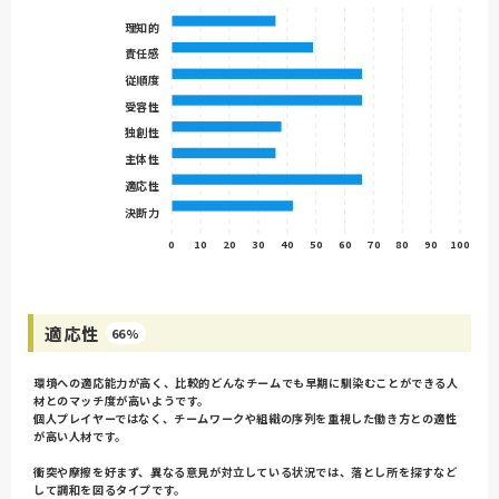
理知的
責任感
従順度
受容性
独創性
主体性
適応性
決断力
0
10
20
30
40
50
60
70
80
90
100
適応性
66%
環境への適応能力が高く、比較的どんなチームでも早期に馴染むことができる人
材とのマッチ度が高いようです。
個人プレイヤーではなく、チームワークや組織の序列を重視した働き方との適性
が高い人材です。
衝突や摩擦を好まず、異なる意見が対立している状況では、落とし所を探すなど
して調和を図るタイプです。