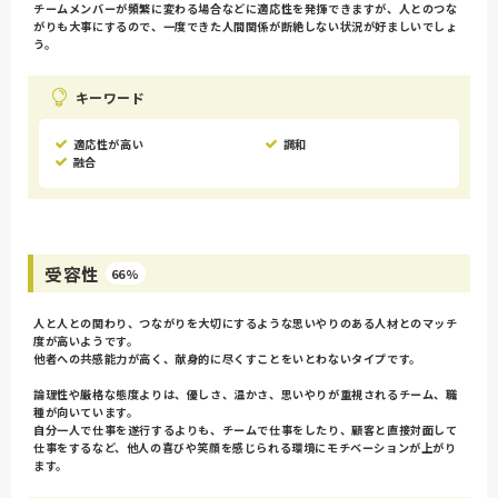
チームメンバーが頻繁に変わる場合などに適応性を発揮できますが、人とのつな
がりも大事にするので、一度できた人間関係が断絶しない状況が好ましいでしょ
う。
キーワード
適応性が高い
調和
融合
受容性
66%
人と人との関わり、つながりを大切にするような思いやりのある人材とのマッチ
度が高いようです。
他者への共感能力が高く、献身的に尽くすことをいとわないタイプです。
論理性や厳格な態度よりは、優しさ、温かさ、思いやりが重視されるチーム、職
種が向いています。
自分一人で仕事を遂行するよりも、チームで仕事をしたり、顧客と直接対面して
仕事をするなど、他人の喜びや笑顔を感じられる環境にモチベーションが上がり
ます。