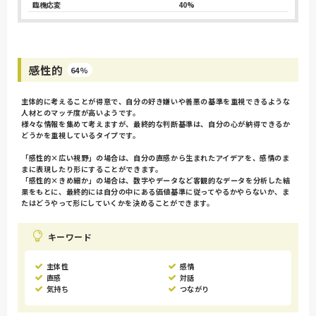
臨機応変
40%
感性的
64%
主体的に考えることが得意で、自分の好き嫌いや善悪の基準を重視できるような
人材とのマッチ度が高いようです。
様々な情報を集めて考えますが、最終的な判断基準は、自分の心が納得できるか
どうかを重視しているタイプです。
「感性的×広い視野」の場合は、自分の直感から生まれたアイデアを、感情のま
まに表現したり形にすることができます。
「感性的×きめ細か」の場合は、数字やデータなど客観的なデータを分析した結
果をもとに、最終的には自分の中にある価値基準に従ってやるかやらないか、ま
たはどうやって形にしていくかを決めることができます。
キーワード
主体性
感情
直感
対話
気持ち
つながり