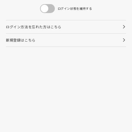
ログイン状態を維持する
ログイン方法を忘れた方はこちら
新規登録はこちら