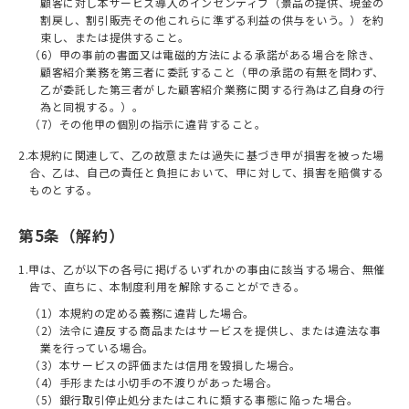
顧客に対し本サービス導⼊のインセンティブ（景品の提供、現⾦の
割戻し、割引販売その他これらに準ずる利益の供与をいう。）を約
束し、または提供すること。
（6）甲の事前の書面又は電磁的方法による承諾がある場合を除き、
顧客紹介業務を第三者に委託すること（甲の承諾の有無を問わず、
乙が委託した第三者がした顧客紹介業務に関する行為は乙自身の行
為と同視する。）。
（7）その他甲の個別の指⽰に違背すること。
2.本規約に関連して、⼄の故意または過失に基づき甲が損害を被った場
合、⼄は、⾃⼰の責任と負担において、甲に対して、損害を賠償する
ものとする。
第5条（解約）
1.甲は、⼄が以下の各号に掲げるいずれかの事由に該当する場合、無催
告で、直ちに、本制度利用を解除することができる。
（1）本規約の定める義務に違背した場合。
（2）法令に違反する商品またはサービスを提供し、または違法な事
業を⾏っている場合。
（3）本サービスの評価または信⽤を毀損した場合。
（4）⼿形または⼩切⼿の不渡りがあった場合。
（5）銀⾏取引停⽌処分またはこれに類する事態に陥った場合。