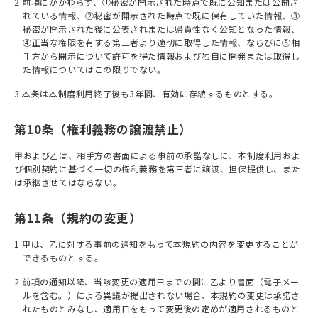
2.前項にかかわらず、①秘密が開⽰された時点で既に公知または公開さ
れている情報、②秘密が開⽰された時点で既に保有していた情報、③
秘密が開⽰された後に公表されまたは帰責性なく公知となった情報、
④正当な権限を有する第三者より適切に取得した情報、ならびに⑤相
⼿⽅から開⽰について許可を得た情報および独⾃に開発または取得し
た情報についてはこの限りでない。
3.本条は本制度利用終了後も3年間、有効に存続するものとする。
第10条（権利義務の譲渡禁止）
甲および⼄は、相⼿⽅の書⾯による事前の承諾なしに、本制度利用およ
び個別契約に基づく⼀切の権利義務を第三者に譲渡、担保提供し、また
は承継させてはならない。
第11条（規約の変更）
1.甲は、⼄に対する事前の通知をもって本規約の内容を変更することが
できるものとする。
2.前項の通知以降、当該変更の適⽤⽇までの間に⼄より書⾯（電⼦メー
ルを含む。）による異議が提出されない場合、本規約の変更は承諾さ
れたものとみなし、適⽤⽇をもって変更後の定めが適⽤されるものと