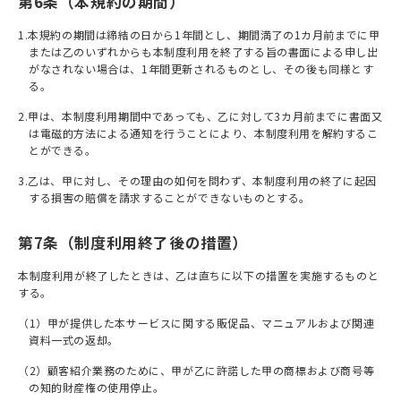
第6条（本規約の期間）
1.本規約の期間は締結の⽇から1年間とし、期間満了の1カ⽉前までに甲
または⼄のいずれからも本制度利用を終了する旨の書⾯による申し出
がなされない場合は、1年間更新されるものとし、その後も同様とす
る。
2.甲は、本制度利用期間中であっても、⼄に対して3カ⽉前までに書⾯又
は電磁的方法による通知を⾏うことにより、本制度利用を解約するこ
とができる。
3.⼄は、甲に対し、その理由の如何を問わず、本制度利用の終了に起因
する損害の賠償を請求することができないものとする。
第7条（制度利用終了後の措置）
本制度利用が終了したときは、⼄は直ちに以下の措置を実施するものと
する。
（1）甲が提供した本サービスに関する販促品、マニュアルおよび関連
資料⼀式の返却。
（2）顧客紹介業務のために、甲が⼄に許諾した甲の商標および商号等
の知的財産権の使⽤停⽌。