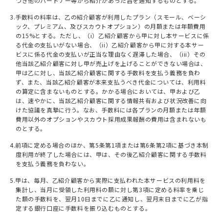
つき他のパートナー等から紹介があった旨を通知するものとする。
3.⼿数料の料率は、⼄の紹介顧客が利用したプラン（スモール、ベーシ
ック、プレミアム、及びスカウトオプション）の月額または年額費用
の15%とする。ただし、（i）⼄紹介顧客から甲に対し本サービスに係
る代⾦の⽀払いがない場合、（ii）⼄紹介顧客から甲に対する本サー
ビスに係る代⾦の⽀払いが正当な理由なく遅滞した場合、（iii）その
他当該⼄紹介顧客に対し甲が売上げを上げることができない場合は、
甲は⼄に対し、当該⼄紹介顧客に関する⼿数料を⽀払う義務を負わ
ず、また、当該⼄紹介顧客が本来⽀払うべき代⾦については、利⽤料
の算定に含まないものとする。かかる場合においては、甲および⼄
は、速やかに、当該⼄紹介顧客に関する情報共有および状況改善に向
けた協議を真摯に⾏う。なお、手数料には各プランの月額または年額
費用以外のオプションやスカウト採用成果報酬の費用は含まれないも
のとする。
4.前項に定める場合のほか、第5条第1項または第6条第2項に基づき本制
度利用が終了した場合には、甲は、その後⼄紹介顧客に関する⼿数料
を⽀払う義務を負わない。
5.甲は、毎⽉、⼄紹介顧客から実際に⽀払われた本サービスの利⽤料を
集計し、当⽉に受領した利⽤料の額に対し第3項に定める料率を乗じ
た額の⼿数料を、翌⽉10⽇までに⼄に通知し、翌⽉末⽇までに⼄が指
定する銀⾏⼝座に⼿数料を振り込むものとする。