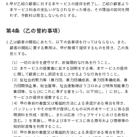
6.甲が⼄紹介顧客に対する本サービスの提供を終了し、⼄紹介顧客より
本サービス料⾦の⽀払いがなされなかった場合、その理由の如何を問
わず、⼿数料は発⽣しないものとする。
第4条（乙の誓約事項）
1.⼄は顧客の開拓にあたり、以下の各事項を⾏ってはならない。また、
顧客の開拓に要する費⽤は、甲が無償で提供するものを除き、⼄の負
担とする。
（1）⼀切の法令を遵守せず、⾮倫理的な⾏為を⾏うこと。
（2）本サービスの提案書に反する説明をする等、本サービスの提供
に関して顧客に対し誤認を⽣じさせるような⾏為を⾏うこと。
（3）反社会的勢⼒等（暴⼒団、暴⼒団構成員、暴⼒団準構成員、暴
⼒団関係企業、総会屋等、社会運動標ぼうゴロおよび特殊知能暴⼒
集団等、ならびにこれに準ずる者をいう。以下同じ。）に対し、本
サービスの提供を提案すること。
（4）甲の事前の書面又は電磁的方法による承諾がある場合を除き、
パンフレットやその他甲が提供したもの以外の本サービスに係る説
明資料を作成・使⽤し、または広告（ウェブサイトにおける告知を
含む。）を実施し、甲および本サービスに係る商号および商標等の
知的財産権を利⽤すること。
（5）甲の事前の書面又は電磁的方法による承諾がある場合を除き、