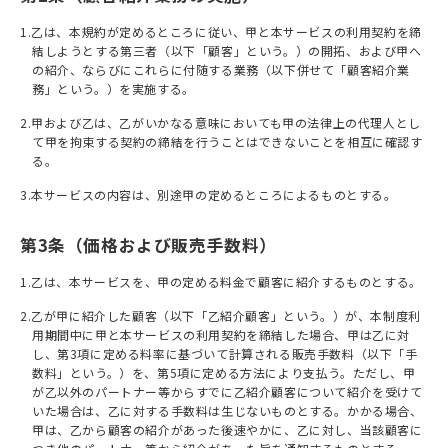
1.⼄は、本規約が定めるところに従い、甲と本サービスの利⽤契約を締
結しようとする第三者（以下「顧客」という。）の開拓、および甲へ
の紹介、ならびにこれらに付随する業務（以下併せて「顧客紹介業
務」という。）を実施する。
2.甲および⼄は、⼄がいかなる意味においても甲の法律上の代理⼈とし
て甲を拘束する契約の締結を⾏うことはできないことを相互に確認す
る。
3.本サービスの内容は、別途甲の定めるところによるものとする。
第3条（価格および販売手数料）
1.⼄は、本サービスを、甲の定める料⾦で顧客に紹介するものとする。
2.⼄が甲に紹介した顧客（以下「⼄紹介顧客」という。）が、本制度利
用期間中に甲と本サービスの利⽤契約を締結した場合、甲は⼄に対
し、第3項に定める料率に基づいて計算される販売⼿数料（以下「⼿
数料」という。）を、第5項に定める⽅法により⽀払う。ただし、甲
が⼄以外のパートナー等からすでに⼄紹介顧客について紹介を受けて
いた場合は、⼄に対する⼿数料は⽣じないものとする。かかる場合、
甲は、⼄から顧客の紹介があった後速やかに、⼄に対し、当該顧客に