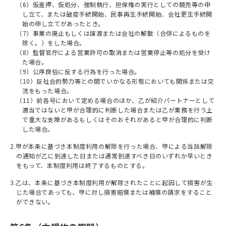
（6）仮差押、仮処分、強制執⾏、担保権の実⾏としての競売等の申
し⽴て、または破産⼿続開始、⺠事再⽣⼿続開始、会社更⽣⼿続開
始の申し⽴てがあったとき。
（7）事業の廃⽌もしくは譲渡または会社の解散（合併によるものを
除く。）をした場合。
（8）監督官庁による営業許可の取消または営業停⽌等の処分を受け
た場合。
（9）公序良俗に反する⾏為を⾏った場合。
（10）反社会的勢⼒等との間でいかなる形態においても関係または交
流をもった場合。
（11）前各号において定める場合のほか、⼄が紹介パートナーとして
適当ではないと甲が合理的に判断した場合または⼄が業務を⾏う上
で重⼤な⽀障があるもしくはそのおそれがあると甲が合理的に判断
した場合。
2.甲が本条に基づき本制度利用の解除を⾏った場合、甲による当該解除
の通知が⼄に到達した⽇または通常到達すべき⽇のいずれか早いとき
をもって、本制度利用は終了するものとする。
3.⼄は、本条に基づき本制度利用が解除されたことに起因して損害が⽣
じた場合であっても、甲に対し損害賠償または補償の請求をすること
ができない。