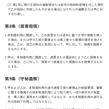
（3）第1号に掲げる資料の複製物または前号の知的財産権を付した資料
で⼄が独⾃に作成したものがある場合にはそれらの破棄または甲に対
する引渡し。
第8条（損害賠償）
1.本制度利用に関連して、⼄の故意または過失に基づき甲が損害を被っ
た場合、または甲が⼄紹介顧客または第三者から賠償の請求を受けた
場合、⼄は、⾃⼰の責任と負担において、甲に対して、損害を賠償す
るものとする。
2.甲は、本制度利用に関連して、故意または重過失により⼄に損害を与
えた場合、⼄に対して、現実かつ直接⽣じた損害のみを賠償するもの
とする。
第9条（守秘義務）
1.甲および⼄は、本制度利用の遂⾏過程で得た業務上の秘密事項、顧客
に関する情報その他本制度利用により知り得た⼀切の相⼿⽅の秘密
を、第三者に漏洩または開⽰してはならず、また本制度利用の遂⾏以
外の⽬的で利⽤してはならない。