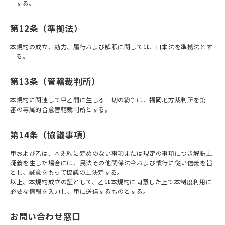
する。
第12条（準拠法）
本規約の成立、効力、履行および解釈に関しては、日本法を準拠法とす
る。
第13条（管轄裁判所）
本規約に関連して甲乙間に生じる一切の紛争は、福岡地方裁判所を第一
審の専属的合意管轄裁判所とする。
第14条（協議事項）
甲および乙は、本規約に定めのない事項または規定の事項につき解釈上
疑義を生じた場合には、⺠法その他関係法令および慣行に従い信義を旨
とし、誠意をもって協議の上決定する。
以上、本規約成立の証として、乙は本規約に同意した上で本制度利用に
必要な情報を入力し、甲に送信するものとする。
お問い合わせ窓口