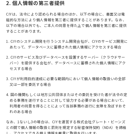
2. 個人情報の第三者提供
CIYは、法令により認められる場合のほか、以下の場合に、書面又は電
磁的な方法により個人情報を第三者に提供することがあります。なお、
以下の場合以外でも、ご本人の同意を得た上で個人情報を第三者に提供
することがあります。
1. CIYのシステム開発を行うシステム開発会社が、CIYのサービス開発に
あたって、データベースに蓄積された個人情報にアクセスする場合
2. CIYのサービス及びデータベースを設置するサーバー（クラウドサー
バー）を提供する会社が、データベースに蓄積された個人情報にアク
セスする場合
3. CIYが利用目的達成に必要な範囲内において個人情報の取扱いの全部
又は一部を委託する場合
4. 国の機関もしくは地方公共団体またはその委託を受けた者が法令の定
める事務を遂行することに対して協力する必要がある場合において、
利用者の同意を得ることによって当該事務の遂行に支障を及ぼすおそ
れのある場合
なお、1ないし3の場合は、CIYを運営する株式会社グレート・ビーンズ
との間で個人情報の取扱と罰則を規定する秘密保持契約（NDA）を締結
し、アクセスできる個人情報を厳重に取扱を行います。