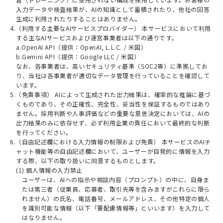
入力データや検査結果が、AIの知識として蓄積されたり、他社の回答
生成に利用されたりすることはありません。
4.（利用する主要なAIサービスプロバイダー） 本サービスにおいて利用
する主なAIサービスおよび運営事業者は以下の通りです。
a.OpenAI API（提供：OpenAI, L.L.C. / 米国）
b.Gemini API（提供：Google LLC / 米国）
なお、各事業者は、高いセキュリティ基準（SOC2等）に準拠してお
り、当社は各事業者が適切なデータ管理を行っていることを確認して
います。
5.（免責事項） AIによって生成された出力結果は、確率的な推論に基づ
くものであり、その正確性、完全性、妥当性を保証するものではあり
ません。採用判断や人事評価などの重要な意思決定においては、AIの
出力結果のみに依存せず、必ず利用企業の責任において最終的な判断
を行ってください。
6.（自由記述欄における入力情報の制限および免責） 本サービスのAIチ
ャット機能等の自由記述欄において、ユーザーが自発的に情報を入力
する際、以下の取り扱いに同意するものとします。
(1) 個人情報の入力禁止
ユーザーは、AIへの指示や相談内容（プロンプト）の中に、自身ま
たは第三者（従業員、応募者、取引先等を含みますがこれらに限ら
れません）の氏名、電話番号、メールアドレス、その他特定の個人
を識別可能な情報（以下「要配慮情報等」といいます）を入力して
はなりません。