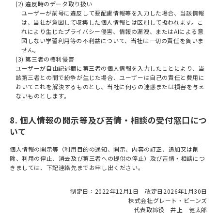
(2) 違反時のデータ取り扱い
ユーザーが前号に違反して要配慮情報等を入力した場合、当該情報
は、当社が意図して収集した個人情報とは区別して扱われます。こ
れにより生じたプライバシー侵害、情報の漏洩、またはAIによる意
図しない学習利用等の不利益について、当社は一切の責任を負いま
せん。
(3) 第三者の権利侵害
ユーザーが自由記述欄に第三者の個人情報を入力したことにより、当
該第三者との間で紛争が生じた場合、ユーザーは自己の責任と費用に
おいてこれを解決するものとし、当社に何らの迷惑または損害を与え
ないものとします。
8. 個人情報の開示等及び苦情・相談の受付窓口につ
いて
個人情報の開示等（利用目的の通知、開示、内容の訂正、追加又は削
除、利用の停止、消去及び第三者への提供の停止）及び苦情・相談につ
きましては、下記連絡先までお申し出ください。
制定日：2022年12月1日 改定日2026年1月30日
株式会社グレート・ビーンズ
代表取締役 井上 健太郎