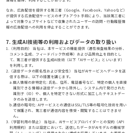
なお、広告配信を提供する第三者（Google、Facebook、Yahooなど）
が提供する広告配信サービスのオプトアウト手段により、当該第三者に
よって対象ウェブサイトなどで収集されたユーザーの訪問・行動履歴情
報の広告配信への利用を停止することができます。
7. 生成AI技術等の利用およびデータの取り扱い
1.（利用目的） 当社は、本サービスの機能提供（適性検査結果の分析、
コメント生成、フィードバック作成等）および品質向上を目的とし
て、第三者が提供する生成AI技術（以下「AIサービス」といいます）
を利用します。
2.（送信データの匿名性および安全性） 当社がAIサービスへデータを送
信する際は、以下の措置を講じます。
a.個人情報の非特定化: 氏名、住所、電話番号など、特定の個人を直接
識別できる情報は送信データから除外し、システム内で発行された
識別子（ID）や、個人を特定できない形式に加工したテキストデー
タのみを送信します。
b.通信の暗号化: AIサービスとの通信はSSL/TLS等の暗号化技術を用い
て保護され、第三者が通信内容を傍受・閲覧することはできませ
ん。
3.（学習利用の禁止） 当社は、AIサービスプロバイダーとの契約（API
利用規約）または設定において、送信したデータがAIモデルの機械学
習（トレーニング）に使用されない構成を採用しています。お客様の