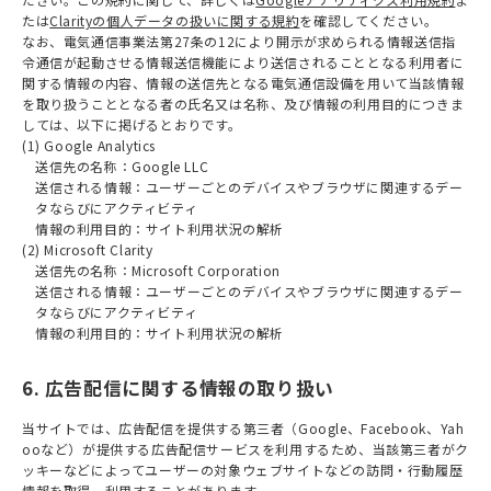
たは
Clarityの個人データの扱いに関する規約
を確認してください。
なお、電気通信事業法第27条の12により開示が求められる情報送信指
令通信が起動させる情報送信機能により送信されることとなる利用者に
関する情報の内容、情報の送信先となる電気通信設備を用いて当該情報
を取り扱うこととなる者の氏名又は名称、及び情報の利用目的につきま
しては、以下に掲げるとおりです。
(1) Google Analytics
送信先の名称：Google LLC
送信される情報：ユーザーごとのデバイスやブラウザに関連するデー
タならびにアクティビティ
情報の利用目的：サイト利用状況の解析
(2) Microsoft Clarity
送信先の名称：Microsoft Corporation
送信される情報：ユーザーごとのデバイスやブラウザに関連するデー
タならびにアクティビティ
情報の利用目的：サイト利用状況の解析
6. 広告配信に関する情報の取り扱い
当サイトでは、広告配信を提供する第三者（Google、Facebook、Yah
ooなど）が提供する広告配信サービスを利用するため、当該第三者がク
ッキーなどによってユーザーの対象ウェブサイトなどの訪問・行動履歴
情報を取得、利用することがあります。