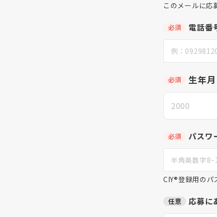
このメールに応
電話番
必須
生年月
必須
パスワ
必須
CIY®登録用の
応募に
任意