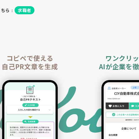
こちら
:
求職者
コピペで使える
ワンクリ
自己PR文章を生成
AIが企業を