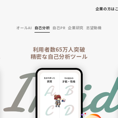
企業
の方は
オールAI
自己分析
自己PR
企業研究
志望動機
を
利用者数65万人突破
化
精密な自己分析ツール