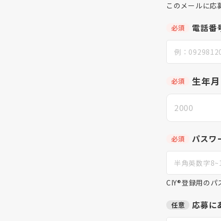
このメールに応
電話番
必須
生年月
必須
パスワ
必須
CIY®登録用の
応募に
任意