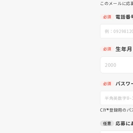
このメールに応
電話番
必須
生年月
必須
パスワ
必須
CIY®登録用の
応募に
任意