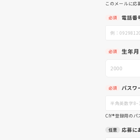
このメールに応
電話番
必須
生年月
必須
パスワ
必須
CIY®登録用の
応募に
任意