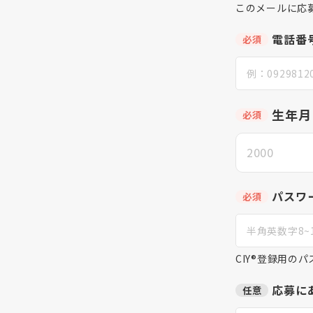
このメールに応
電話番
必須
生年月
必須
パスワ
必須
CIY®登録用の
応募に
任意