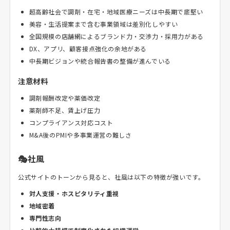
超高齢社会で調剤・在宅・地域医療ニーズは中長期で底堅い
美容・生活提案まで含む事業領域は差別化しやすい
全国規模の店舗網によるブランド力・交渉力・採用力がある
DX、アプリ、顧客接点強化の余地がある
中長期ビジョンや統合報告書の整備が進んでいる
注意材料
調剤報酬改定や薬価改定
薬剤師不足、賃上げ圧力
コンプライアンス対応コスト
M&A後のPMIや多事業運営の難しさ
🎭社風
公式サイトのトーンから見ると、社風は以下の特徴が強いです。
対人支援・ホスピタリティ重視
地域密着
専門性志向