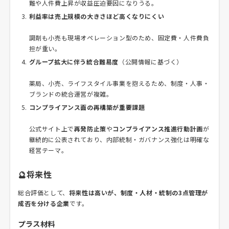
難や人件費上昇が収益圧迫要因になりうる。
利益率は売上規模の大きさほど高くなりにくい
調剤も小売も現場オペレーション型のため、固定費・人件費負
担が重い。
グループ拡大に伴う統合難易度
（公開情報に基づく）
薬局、小売、ライフスタイル事業を抱えるため、制度・人事・
ブランドの統合運営が複雑。
コンプライアンス面の再構築が重要課題
公式サイト上で
再発防止策
や
コンプライアンス推進行動計画
が
継続的に公表されており、内部統制・ガバナンス強化は明確な
経営テーマ。
🔮将来性
総合評価として、
将来性は高いが、制度・人材・統制の3点管理が
成否を分ける企業
です。
プラス材料