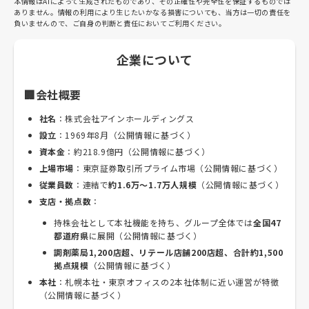
本情報はAIによって生成されたものであり、その正確性や完全性を保証するものでは
ありません。情報の利用により生じたいかなる損害についても、当方は一切の責任を
負いませんので、ご自身の判断と責任においてご利用ください。
企業について
🏢会社概要
社名
：株式会社アインホールディングス
設立
：1969年8月（公開情報に基づく）
資本金
：約218.9億円（公開情報に基づく）
上場市場
：東京証券取引所プライム市場（公開情報に基づく）
従業員数
：連結で
約1.6万～1.7万人規模
（公開情報に基づく）
支店・拠点数
：
持株会社として本社機能を持ち、グループ全体では
全国47
都道府県
に展開（公開情報に基づく）
調剤薬局1,200店超、リテール店舗200店超、合計約1,500
拠点規模
（公開情報に基づく）
本社
：札幌本社・東京オフィスの2本社体制に近い運営が特徴
（公開情報に基づく）