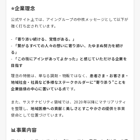
⭐企業理念
公式サイト上では、アイングループの中核メッセージとして以下が
強く打ち出されています。
-
「寄り添い続ける、覚悟がある。」
-
「繋がるすべての人々の想いに寄り添い、たゆまぬ努力を続け
る」
-
「この街にアインがあってよかった」と感じていただける企業を
目指す
理念の特徴は、単なる調剤・物販ではなく、
患者さま・お客さま・
地域社会・社員など多様なステークホルダーに“寄り添う”ことを
企業価値の中心に置いている点
です。
また、サステナビリティ領域では、2020年以降にマテリアリティ
を整理し、
地域医療への貢献
と
美しさとすこやかさの提供
を事業
使命として位置づけています。
📊事業内容