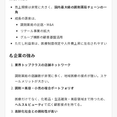
売上規模は非常に大きく、
国内最大級の調剤薬局チェーンの一
角
成長の源泉は、
調剤薬局の出店・M&A
リテール事業の拡大
グループ横断の顧客基盤活用
ただし利益率は、医療制度改定や人件費上昇に左右されやすい
💪企業の強み
業界トップクラスの店舗ネットワーク
調剤薬局の店舗数が非常に多く、地域医療の接点が強い。スケ
ールメリットが大きい。
調剤＋美容・小売の複合ポートフォリオ
医療だけでなく、化粧品・生活雑貨・美容領域まで持つため、
ヘルス＆ビューティ
で広く顧客接点を持てる。
高齢化社会との親和性が高い