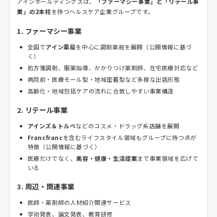
アインホールディングスは、
「ファーマシー事業」と「リテール事
業」の2本柱
を持つヘルスケア企業グループです。
1. ファーマシー事業
全国で
アイン薬局
を中心に調剤薬局を展開（公開情報に基づ
く）
処方箋調剤、服薬指導、かかりつけ薬剤師、在宅医療対応など
病院前・医療モール型・地域密着型など多様な出店形態
高齢化・地域包括ケアの流れに合致しやすい事業構造
2. リテール事業
アインズ＆トルペ
などのコスメ・ドラッグ系店舗を展開
Francfranc
を含むライフスタイル領域もグループに持つ点が
特徴（公開情報に基づく）
医療だけでなく、
美容・健康・生活提案
まで事業領域を広げて
いる
3. 周辺・関連事業
医師・薬剤師の人材紹介関連サービス
学術発表、論文発表、教育研修