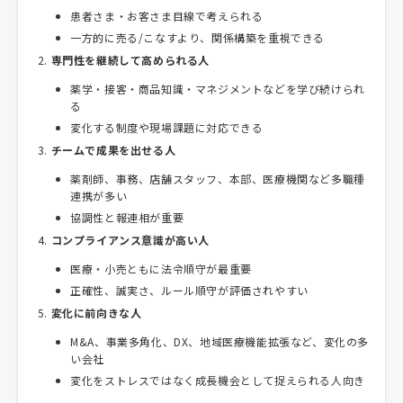
患者さま・お客さま目線で考えられる
一方的に売る/こなすより、関係構築を重視できる
専門性を継続して高められる人
薬学・接客・商品知識・マネジメントなどを学び続けられ
る
変化する制度や現場課題に対応できる
チームで成果を出せる人
薬剤師、事務、店舗スタッフ、本部、医療機関など多職種
連携が多い
協調性と報連相が重要
コンプライアンス意識が高い人
医療・小売ともに法令順守が最重要
正確性、誠実さ、ルール順守が評価されやすい
変化に前向きな人
M&A、事業多角化、DX、地域医療機能拡張など、変化の多
い会社
変化をストレスではなく成長機会として捉えられる人向き