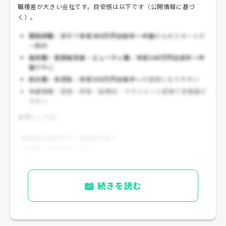
職種差が大きい会社です。目安感は以下です（公開情報に基づ
く）。
薬剤師職
：新卒で
年収400万円台前半～中盤
からのスタートが
一般的
販売職・登録販売者・ビューティ職
：
年収300万円台前半～中
盤
が中心
総合職・本部系
：
年収300万円台後半～
が目安になりやすい
中途採用
：経験・資格・勤務地・マネジメント経験で変動幅が
大きい
総評としては、
-
薬剤師は業界内で一定競争力あり
-
小売職は大手水準に近い
-
高年収を狙うには店長・管理薬剤師・本部職・専門職化が重要
という見方ができます。
📖
続きを読む