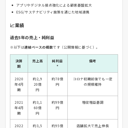
アプリやデジタル接点強化による顧客基盤拡大
ESG/サステナビリティ施策を通じた地域連携
📈業績
過去5年の売上・純利益
※以下は
連結ベースの概数
です（公開情報に基づく）。
決算
売上高
純利益
備考
期
*
2020
約2,9
約78億
コロナ初期前後でも一定
年4月
20億
円
の規模維持
期
円
2021
約3,1
約99億
増収増益基調
年4月
60億
円
期
円
2022
約3,5
約95億
店舗拡大で売上伸長