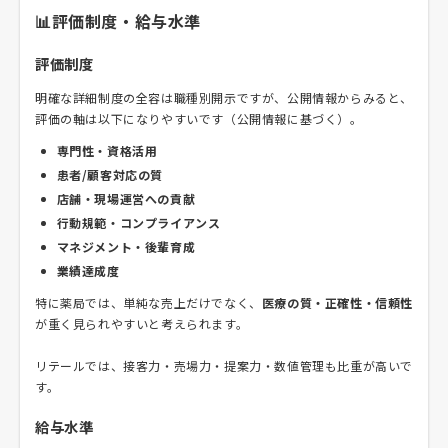
📊評価制度・給与水準
評価制度
明確な詳細制度の全容は職種別開示ですが、公開情報からみると、
評価の軸は以下になりやすいです（公開情報に基づく）。
専門性・資格活用
患者/顧客対応の質
店舗・現場運営への貢献
行動規範・コンプライアンス
マネジメント・後輩育成
業績達成度
特に薬局では、単純な売上だけでなく、
医療の質・正確性・信頼性
が重く見られやすいと考えられます。
リテールでは、接客力・売場力・提案力・数値管理も比重が高いで
す。
給与水準