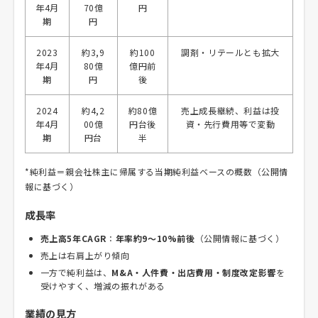
年4月
70億
円
期
円
2023
約3,9
約100
調剤・リテールとも拡大
年4月
80億
億円前
期
円
後
2024
約4,2
約80億
売上成長継続、利益は投
年4月
00億
円台後
資・先行費用等で変動
期
円台
半
*純利益＝親会社株主に帰属する当期純利益ベースの概数（公開情
報に基づく）
成長率
売上高5年CAGR
：
年率約9～10%前後
（公開情報に基づく）
売上は右肩上がり傾向
一方で純利益は、
M&A・人件費・出店費用・制度改定影響
を
受けやすく、増減の振れがある
業績の見方