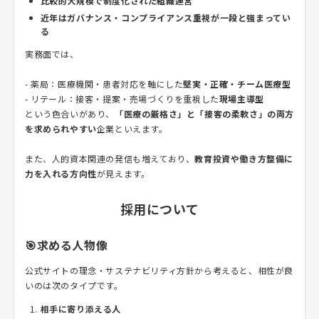
比較的大規模で制度化された組織運営
近年はガバナンス・コンプライアンス重視が一段と強まってい
る
実務面では、
- 薬局：医療機関・患者対応を軸にした
堅実・正確・チーム医療型
- リテール：接客・提案・売場づくりを重視した
現場主導型
という色合いがあり、
「医療の厳格さ」と「接客の柔軟さ」の両方
を求められやすい
企業といえます。
また、人的資本関連の発信も増えており、
教育投資や働き方整備に
力を入れる方向性
が見えます。
採用について
🎯求める人物像
公式サイトの理念・サステナビリティ方針から考えると、相性が良
いのは次のタイプです。
相手に寄り添える人