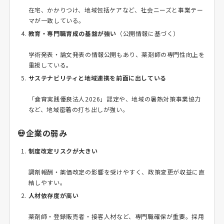
在宅、かかりつけ、地域包括ケアなど、社会ニーズと事業テー
マが一致している。
教育・専門職育成の基盤が強い
（公開情報に基づく）
学術発表・論文発表の情報公開もあり、薬剤師の専門性向上を
重視している。
サステナビリティと地域連携を前面に出している
「食育実践優良法人2026」認定や、地域の暑熱対策事業協力
など、地域密着の打ち出しが強い。
💀企業の弱み
制度改定リスクが大きい
調剤報酬・薬価改定の影響を受けやすく、政策変更が収益に直
結しやすい。
人材依存度が高い
薬剤師・登録販売者・接客人材など、専門職確保が重要。採用