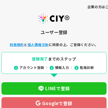
企業
の方は
ユーザー登録
利用規約
と
個人情報方針
に同意の上、ご登録ください。
登録完了
までのステップ
アカウント登録
情報入力
性格診断
1
2
3
LINEで登録
Googleで登録