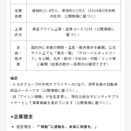
従業
連結約11.4万人、単体約3.5万人（2024年3月末時
員数
点目安、公開情報に基づく）
上場
東証プライム上場・証券コード7259（公開情報に
区分
基づく）
支
国内外に多数の開発・生産・販売拠点を展開。公式
店・
サイト上でも「拠点一覧」「グローバルネットワー
拠点
ク」を公開。北米・欧州・ASEAN・中国・インド等
数
に展開（総拠点数の一括明示は確認できず）
補足
- トヨタグループの中核サプライヤーの1社で、世界有数の自動車
部品メーカーです（公開情報に基づく）。
- 旧「アイシン精機」が社名変更し、現在は総合モビリティサプラ
イヤーとして事業再編を進めています（公開情報に基づく）。
⭐企業理念
経営理念：
「“移動”に感動を、未来に笑顔を。」