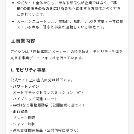
公式サイト全体からも、単なる部品供給企業ではなく、
“移
動”の価値そのものを広げる会社
へ進化する方向性が強く打ち
出されています。
カーボンニュートラル、電動化、知能化、DXを重要テーマに据
えている点も、理念と事業が連動している特徴です。
📊事業内容
アイシンは「自動車部品メーカー」の枠を超え、モビリティ全体を
支える事業ポートフォリオを持っています。
1. モビリティ事業
公式サイト上の主力区分は以下です。
-
パワートレイン
- オートマチックトランスミッション（AT）
- ハイブリッド関連ユニット
- eAxleなど電動駆動系（公開情報に基づく）
-
走行安全
- ブレーキ関連
- シャシー制御
- 運転支援関連製品（公開情報に基づく）