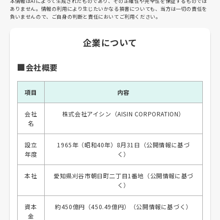
本情報はAIによって生成されたものであり、その正確性や完全性を保証するものでは
ありません。情報の利用により生じたいかなる損害についても、当方は一切の責任を
負いませんので、ご自身の判断と責任においてご利用ください。
企業について
🏢会社概要
項目
内容
会社
株式会社アイシン（AISIN CORPORATION）
名
設立
1965年（昭和40年）8月31日（公開情報に基づ
年度
く）
本社
愛知県刈谷市朝日町二丁目1番地（公開情報に基づ
く）
資本
約450億円（450.49億円）（公開情報に基づく）
金