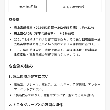
2024年3月期
約1,000億円超
成長率
売上高成長率（2020年3月期→2024年3月期）
：約
+21%
売上高CAGR（年平均成長率）
：約
5%前後
2021年3月期はコロナ影響で落ち込み、その後は
回復基調→過
去最高水準級の売上へ
という流れです（公開情報に基づく）。
一方、純利益は安定一直線ではなく、
半導体不足・原材料高・
生産変動・事業再編
の影響で振れが大きいです。
💪企業の強み
1. 製品領域が非常に広い
駆動系、ブレーキ、車体系、エネルギー、位置情報、アフター
マーケットまで広い。
1製品依存ではなく、
総合サプライヤー型
である点が強い。
2. トヨタグループとの強固な関係