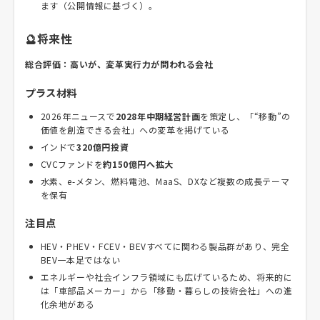
ます（公開情報に基づく）。
🔮将来性
総合評価：高いが、変革実行力が問われる会社
プラス材料
2026年ニュースで
2028年中期経営計画
を策定し、「“移動”の
価値を創造できる会社」への変革を掲げている
インドで
320億円投資
CVCファンドを
約150億円へ拡大
水素、e-メタン、燃料電池、MaaS、DXなど複数の成長テーマ
を保有
注目点
HEV・PHEV・FCEV・BEVすべてに関わる製品群があり、完全
BEV一本足ではない
エネルギーや社会インフラ領域にも広げているため、将来的に
は「車部品メーカー」から「移動・暮らしの技術会社」への進
化余地がある