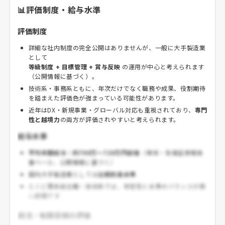
📊評価制度・給与水準
評価制度
詳細な社内制度の完全公開はありませんが、一般に大手製造業
として
等級制度 + 目標管理 + 賞与反映
の運用が中心と考えられます
（公開情報に基づく）。
技術系・事務系ともに、年次だけでなく職務や成果、役割期待
を踏まえた評価色が強まっている可能性があります。
近年はDX・新規事業・グローバル対応も重視されており、
専門
性と越境力
の両方が評価されやすいと考えられます。
給与水準
平均年間給与：約700万～720万円前後
（単体・有価証券報告
書ベース、公開情報に基づく）
国内大手製造業としては
比較的高水準
とくに理系総合職・技術系では、安定性と水準のバランスが良
い部類です
就活・転職目線の評価