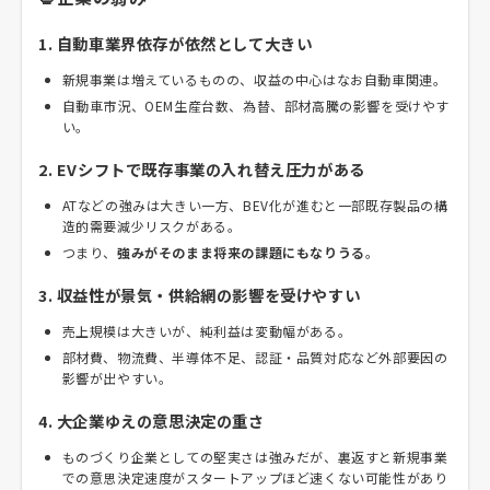
1. 自動車業界依存が依然として大きい
新規事業は増えているものの、収益の中心はなお自動車関連。
自動車市況、OEM生産台数、為替、部材高騰の影響を受けやす
い。
2. EVシフトで既存事業の入れ替え圧力がある
ATなどの強みは大きい一方、BEV化が進むと一部既存製品の構
造的需要減少リスクがある。
つまり、
強みがそのまま将来の課題にもなりうる
。
3. 収益性が景気・供給網の影響を受けやすい
売上規模は大きいが、純利益は変動幅がある。
部材費、物流費、半導体不足、認証・品質対応など外部要因の
影響が出やすい。
4. 大企業ゆえの意思決定の重さ
ものづくり企業としての堅実さは強みだが、裏返すと新規事業
での意思決定速度がスタートアップほど速くない可能性があり