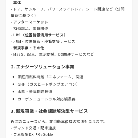
-
車体
- ドア、サンルーフ、パワースライドドア、シート関連など（公開
情報に基づく）
-
アフターマーケット
- 補修部品、整備関連
-
LBS（位置情報活用サービス）
- 地図・位置情報・移動支援サービス
-
新規事業・その他
- MaaS、配車、生活支援、DX関連サービスなど
2. エナジーソリューション事業
家庭用燃料電池「エネファーム」関連
GHP（ガスヒートポンプエアコン）
水素・発電関連技術
カーボンニュートラル対応製品群
3. 新規事業・社会課題解決型サービス
近年のニュースから、非自動車領域の拡張も見えます。
- デマンド交通・配車連携
- ごみ収集DX「ReGoMe」