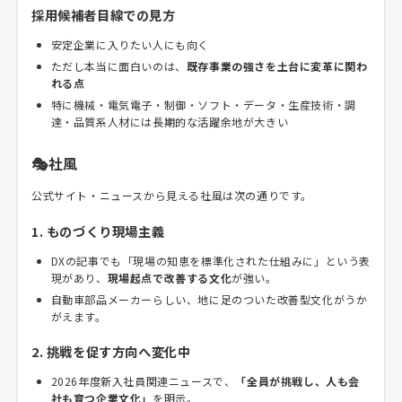
採用候補者目線での見方
安定企業に入りたい人にも向く
ただし本当に面白いのは、
既存事業の強さを土台に変革に関わ
れる点
特に機械・電気電子・制御・ソフト・データ・生産技術・調
達・品質系人材には長期的な活躍余地が大きい
🎭社風
公式サイト・ニュースから見える社風は次の通りです。
1. ものづくり現場主義
DXの記事でも「現場の知恵を標準化された仕組みに」という表
現があり、
現場起点で改善する文化
が強い。
自動車部品メーカーらしい、地に足のついた改善型文化がうか
がえます。
2. 挑戦を促す方向へ変化中
2026年度新入社員関連ニュースで、
「全員が挑戦し、人も会
社も育つ企業文化」
を明示。