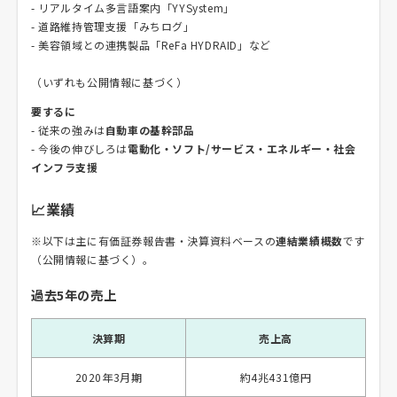
- リアルタイム多言語案内「YYSystem」
- 道路維持管理支援「みちログ」
- 美容領域との連携製品「ReFa HYDRAID」など
（いずれも公開情報に基づく）
要するに
- 従来の強みは
自動車の基幹部品
- 今後の伸びしろは
電動化・ソフト/サービス・エネルギー・社会
インフラ支援
📈業績
※以下は主に有価証券報告書・決算資料ベースの
連結業績概数
です
（公開情報に基づく）。
過去5年の売上
決算期
売上高
2020年3月期
約4兆431億円