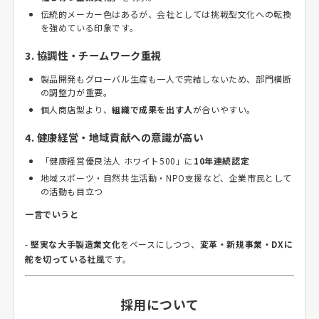
伝統的メーカー色はあるが、会社としては挑戦型文化への転換
を強めている印象です。
3. 協調性・チームワーク重視
製品開発もグローバル生産も一人で完結しないため、部門横断
の調整力が重要。
個人商店型より、
組織で成果を出す人
が合いやすい。
4. 健康経営・地域貢献への意識が高い
「健康経営優良法人 ホワイト500」に
10年連続認定
地域スポーツ・自然共生活動・NPO支援など、企業市民として
の活動も目立つ
一言でいうと
-
堅実な大手製造業文化
をベースにしつつ、
変革・新規事業・DXに
舵を切っている社風
です。
採用について