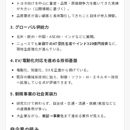
トヨタ向けを中心に量産・品質・原価競争力を磨いてきた実績
が大きい（公開情報に基づく）。
品質要求が高い顧客と長年取引してきたこと自体が参入障壁。
3. グローバル供給力
北米・欧州・中国・ASEAN・インドなどに展開。
ニュースでも
米国でのAT受託生産
や
インド320億円投資
など、
現地生産強化が進んでいる。
4. EV/電動化対応を進める技術基盤
電動化、知能化、DXを正面から掲げている。
既存の機械系技術に加え、制御・ソフト・AI・エネルギー技術
へ拡張している点が評価できます。
5. 新規事業の社会実装力
研究だけで終わらず、自治体・交通・流通・医療/美容などと
の連携事例が多い。
大企業ながら、
実証→事業化
まで進める案件が見える。
💀企業の弱み