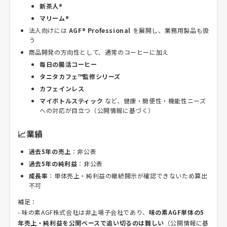
新茶人®
マリーム®
法人向けには
AGF® Professional
を展開し、業務用製品も扱
う
商品開発の方向性として、通常のコーヒーに加え
毎日の腸活コーヒー
タニタカフェ™監修シリーズ
カフェインレス
マイボトルスティック
など、健康・簡便性・機能性ニーズ
への対応が目立つ（公開情報に基づく）
📈業績
過去5年の売上
：非公表
過去5年の純利益
：非公表
成長率
：単体売上・純利益の継続開示が確認できないため算出
不可
補足：
- 味の素AGF株式会社は非上場子会社であり、
味の素AGF単体の5
年売上・純利益を公開ベースで追い切るのは難しい
（公開情報に基