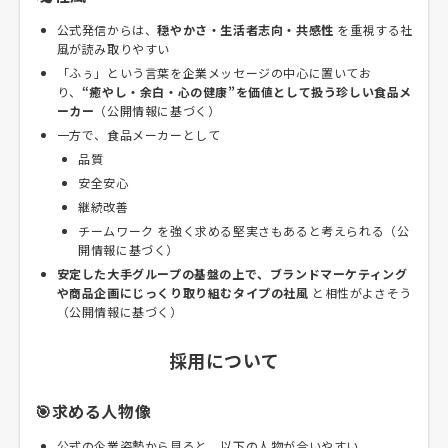
公式発信からは、
穏やかさ・生活者志向・共感性
を重視する社
風が読み取りやすい
「ふぅ」という言葉を企業メッセージの中心に置いてお
り、
“癒やし・余白・心の健康”を価値として扱う珍しい食品メ
ーカー
（公開情報に基づく）
一方で、食品メーカーとして
品質
安全安心
継続改善
チームワーク を強く求める堅実さもあると考えられる（公
開情報に基づく）
安定した大手グループの基盤の上で、ブランドマーケティング
や商品企画にじっくり取り組むタイプの社風
と相性がよさそう
（公開情報に基づく）
採用について
🎯求める人物像
公式の企業姿勢から見ると、以下の人物が合いやすい