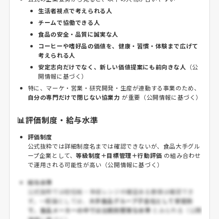
生活者視点で考えられる人
チームで協働できる人
食品の安全・品質に誠実な人
コーヒーや嗜好品の価値を、健康・習慣・体験まで広げて
考えられる人
安定志向だけでなく、新しい価値提案にも前向きな人
（公
開情報に基づく）
特に、マーケ・営業・研究開発・生産が連動する事業のため、
自分の専門だけで閉じない協業力
が重要（公開情報に基づく）
📊評価制度・給与水準
評価制度
公式抜粋では詳細制度名までは確認できないが、食品大手グル
ープ企業として、
等級制度＋目標管理＋行動評価
の組み合わせ
で運用される可能性が高い（公開情報に基づく）
給与水準
公式抜粋では初任給・年収レンジの確証ある数値は確認でき
ず。一般論としては、
大手食品グループ子会社として安定的
で、食品メーカーの中では比較的堅実な水準
とみられる（公開