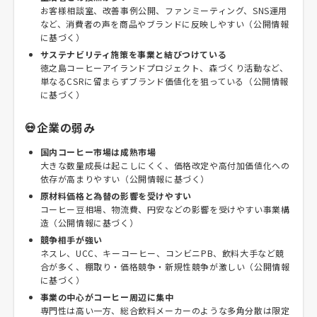
お客様相談室、改善事例公開、ファンミーティング、SNS運用
など、消費者の声を商品やブランドに反映しやすい（公開情報
に基づく）
サステナビリティ施策を事業と結びつけている
徳之島コーヒーアイランドプロジェクト、森づくり活動など、
単なるCSRに留まらずブランド価値化を狙っている（公開情報
に基づく）
💀企業の弱み
国内コーヒー市場は成熟市場
大きな数量成長は起こしにくく、価格改定や高付加価値化への
依存が高まりやすい（公開情報に基づく）
原材料価格と為替の影響を受けやすい
コーヒー豆相場、物流費、円安などの影響を受けやすい事業構
造（公開情報に基づく）
競争相手が強い
ネスレ、UCC、キーコーヒー、コンビニPB、飲料大手など競
合が多く、棚取り・価格競争・新規性競争が激しい（公開情報
に基づく）
事業の中心がコーヒー周辺に集中
専門性は高い一方、総合飲料メーカーのような多角分散は限定