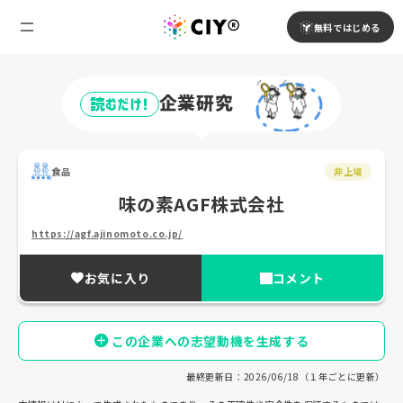
無料ではじめる
企業研究
読むだけ!
食品
非上場
味の素AGF株式会社
https://agf.ajinomoto.co.jp/
お気に入り
コメント
この企業への志望動機を生成する
最終更新日：2026/06/18（１年ごとに更新）