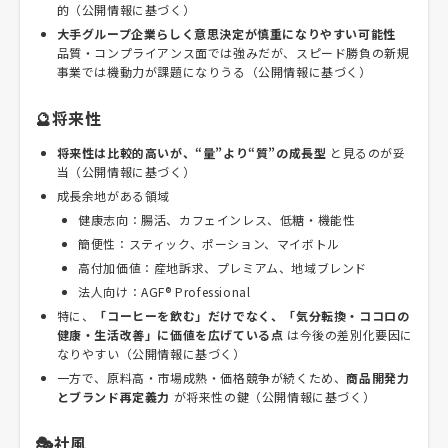
的（公開情報に基づく）
大手グループ企業らしく意思決定が慎重になりやすい可能性
品質・コンプライアンス面では強みだが、スピード勝負の新規
事業では機動力が課題になりうる（公開情報に基づく）
🔮将来性
将来性は比較的高いが、“量”より“質”の成長型
と見るのが妥
当（公開情報に基づく）
成長余地がある領域
健康志向：腸活、カフェインレス、低糖・機能性
簡便性：スティック、ポーション、マイボトル
高付加価値：産地訴求、プレミアム、地域ブレンド
法人向け：AGF® Professional
特に、
「コーヒーを飲む」だけでなく、「気分転換・ココロの
健康・生活改善」に価値を広げている点
は今後の差別化要因に
なりやすい（公開情報に基づく）
一方で、原料高・市場成熟・価格競争が続くため、
商品開発力
とブランド再定義力
が将来性の鍵（公開情報に基づく）
🎭社風