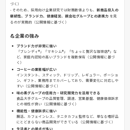
づく）
- そのため、採用向け企業研究では財務数値よりも、
新商品投入の
継続性、ブランド力、健康経営、親会社グループとの連携力
を見
るのが実務的（公開情報に基づく）
💪企業の強み
ブランド力が非常に強い
「ブレンディ®」「マキシム®」「ちょっと贅沢な珈琲店®」な
ど、家庭内認知の高いブランドを複数保有（公開情報に基づ
く）
コーヒーの業態幅が広い
インスタント、スティック、ドリップ、レギュラー、ポーショ
ン、ギフト、業務用までカバーしており、需要変化に対応しや
すい（公開情報に基づく）
味の素グループの信用力・研究開発力を活用できる
食品大手グループの品質管理、調達、営業基盤、健康価値訴求
との相性が良い（公開情報に基づく）
機能性・健康訴求に強い
腸活、カフェインレス、タニタカフェ監修など、単なる嗜好品
にとどまらない商品開発ができている（公開情報に基づく）
生活者との接点が多い