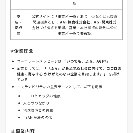
認
支
公式サイトに「事業所一覧」あり。少なくとも製造
店・
関連拠点として
AGF鈴鹿株式会社
、
AGF関東株式
拠点
会社
の2拠点を確認。営業・本社拠点の総数は公式
数
事業所一覧で要確認
⭐企業理念
コーポレートメッセージは
「いつでも、ふぅ。AGF®」
企業としては、
「『ふぅ』があふれる社会に向けて、ココロの
健康に寄与する かけがえのない企業を目指します。」
を掲げ
ている
サステナビリティの重要テーマとして、以下を明示
ココロとカラダの健康
人とのつながり
地球環境との共生
TEAM AGFの強化
📊事業内容