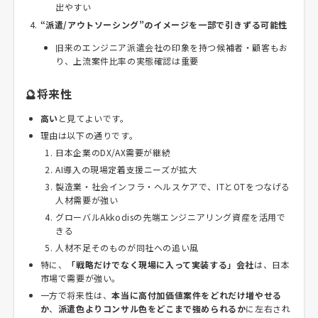
出やすい
“派遣/アウトソーシング”のイメージを一部で引きずる可能性
旧来のエンジニア派遣会社の印象を持つ候補者・顧客もお
り、上流案件比率の実態確認は重要
🔮将来性
高い
と見てよいです。
理由は以下の通りです。
日本企業のDX/AX需要が継続
AI導入の現場定着支援ニーズが拡大
製造業・社会インフラ・ヘルスケアで、ITとOTをつなげる
人材需要が強い
グローバルAkkodisの先端エンジニアリング資産を活用で
きる
人材不足そのものが同社への追い風
特に、
「戦略だけでなく現場に入って実装する」会社
は、日本
市場で需要が強い。
一方で将来性は、
本当に高付加価値案件をどれだけ増やせる
か
、
派遣色よりコンサル色をどこまで強められるか
に左右され