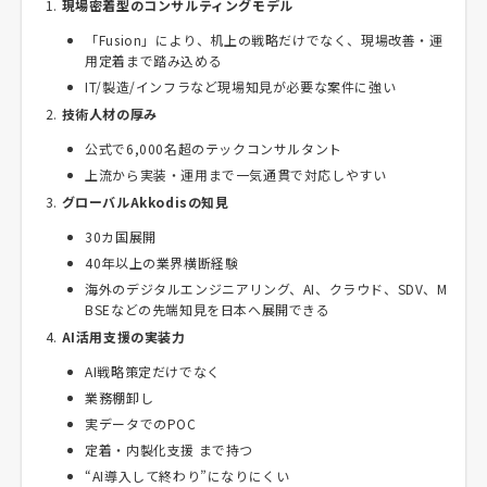
現場密着型のコンサルティングモデル
「Fusion」により、机上の戦略だけでなく、現場改善・運
用定着まで踏み込める
IT/製造/インフラなど現場知見が必要な案件に強い
技術人材の厚み
公式で6,000名超のテックコンサルタント
上流から実装・運用まで一気通貫で対応しやすい
グローバルAkkodisの知見
30カ国展開
40年以上の業界横断経験
海外のデジタルエンジニアリング、AI、クラウド、SDV、M
BSEなどの先端知見を日本へ展開できる
AI活用支援の実装力
AI戦略策定だけでなく
業務棚卸し
実データでのPOC
定着・内製化支援 まで持つ
“AI導入して終わり”になりにくい