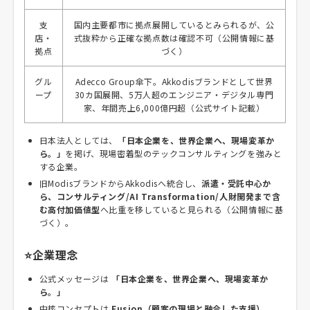
支
国内主要都市に拠点展開しているとみられるが、公
店・
式抜粋から正確な拠点数は確認不可（公開情報に基
拠点
づく）
グル
Adecco Group傘下。Akkodisブランドとして世界
ープ
30カ国展開、5万人超のエンジニア・デジタル専門
家、年間売上6,000億円超（公式サイト記載）
日本法人としては、
「日本企業を、世界企業へ、現場変革か
ら。」
を掲げ、現場密着型のテックコンサルティングを強みと
する企業。
旧ModisブランドからAkkodisへ統合し、
派遣・受託中心か
ら、コンサルティング/AI Transformation/人財開発まで含
む高付加価値型
へ比重を移していると見られる（公開情報に基
づく）。
⭐企業理念
公式メッセージは
「日本企業を、世界企業へ、現場変革か
ら。」
中核コンセプトは
Fusion（顧客の現場と融合した支援）