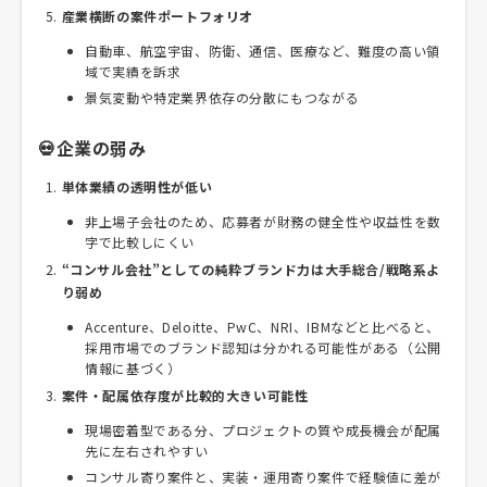
産業横断の案件ポートフォリオ
自動車、航空宇宙、防衛、通信、医療など、難度の高い領
域で実績を訴求
景気変動や特定業界依存の分散にもつながる
💀企業の弱み
単体業績の透明性が低い
非上場子会社のため、応募者が財務の健全性や収益性を数
字で比較しにくい
“コンサル会社”としての純粋ブランド力は大手総合/戦略系よ
り弱め
Accenture、Deloitte、PwC、NRI、IBMなどと比べると、
採用市場でのブランド認知は分かれる可能性がある（公開
情報に基づく）
案件・配属依存度が比較的大きい可能性
現場密着型である分、プロジェクトの質や成長機会が配属
先に左右されやすい
コンサル寄り案件と、実装・運用寄り案件で経験値に差が