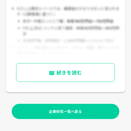
ただし公開求人ベースでは、職種差がかなり大きいと見られま
す（公開情報に基づく）
若手～中堅エンジニア職：
年収400万円台～700万円台
PM/上流SE/コンサル寄り職種：
年収600万円台～900万円
台
高度専門職・管理職級：
1,000万円超レンジ
もあり得る
つまり、
一律に高いというより、スキル・職種・案件レベルで
差が出る会社
と見るのが妥当です。
📖
続きを読む
企業研究一覧へ戻る