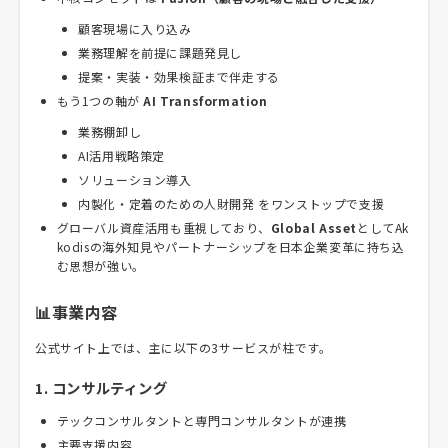
顧客現場に入り込み
業務理解を前提に課題発見し
提案・実装・効果検証まで伴走する
もう1つの軸が
AI Transformation
業務棚卸し
AI活用戦略策定
ソリューション導入
内製化・定着のための人財開発 をワンストップで支援
グローバル資産活用も重視しており、
Global Asset
としてAk
kodisの海外知見やパートナーシップを日本企業変革に持ち込
む思想が強い。
📊事業内容
公式サイト上では、主に以下の3サービスが柱です。
1. コンサルティング
テックコンサルタントと専門コンサルタントが連携
主要支援内容