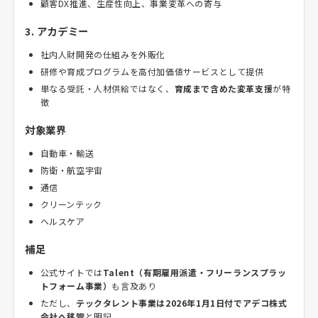
顧客DX推進、生産性向上、事業変革への寄与
3. アカデミー
社内人財開発の仕組みを外販化
研修や育成プログラムを高付加価値サービスとして提供
単なる受託・人材供給ではなく、
育成まで含めた変革支援
が特
徴
対象業界
自動車・輸送
防衛・航空宇宙
通信
クリーンテック
ヘルスケア
補足
公式サイトでは
Talent（有期雇用派遣・フリーランスプラッ
トフォーム事業）
も言及あり
ただし、
テックタレント事業は2026年1月1日付でアデコ株式
会社へ移管
と明記