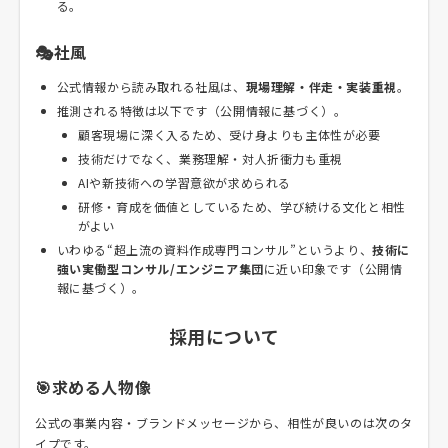
る。
🎭社風
公式情報から読み取れる社風は、
現場理解・伴走・実装重視
。
推測される特徴は以下です（公開情報に基づく）。
顧客現場に深く入るため、受け身よりも主体性が必要
技術だけでなく、業務理解・対人折衝力も重視
AIや新技術への学習意欲が求められる
研修・育成を価値としているため、学び続ける文化と相性
がよい
いわゆる“超上流の資料作成専門コンサル”というより、
技術に
強い実働型コンサル/エンジニア集団
に近い印象です（公開情
報に基づく）。
採用について
🎯求める人物像
公式の事業内容・ブランドメッセージから、相性が良いのは次のタ
イプです。