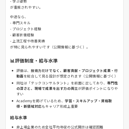
- 学ぶ姿勢
が重視されやすい。
中途なら、
- 専門スキル
- プロジェクト経験
- 顧客折衝経験
- 上流工程や改善実績
が特に見られやすいです（公開情報に基づく）。
📊評価制度・給与水準
評価は、
技術力だけでなく、顧客貢献・プロジェクト成果・行
動面
を総合して見る設計が想定されます（公開情報に基づく）
同社は「テックコンサルタント」を前面に出しており、
専門性
の深さと、現場で成果を出す力の両立
が評価ポイントになりや
すい
Academyを掲げているため、
学習・スキルアップ・資格取
得・新領域対応
もキャリア形成上重要
給与水準
非上場企業のため全社平均年収の公式開示は確認困難