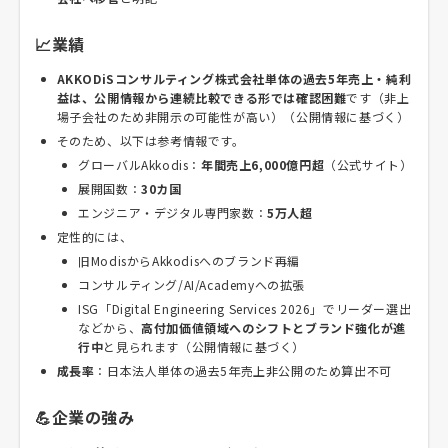
📈業績
AKKODiSコンサルティング株式会社単体の過去5年売上・純利
益は、公開情報から連続比較できる形では確認困難
です（非上
場子会社のため非開示の可能性が高い）（公開情報に基づく）
そのため、以下は参考情報です。
グローバルAkkodis：
年間売上6,000億円超
（公式サイト）
展開国数：
30カ国
エンジニア・デジタル専門家数：
5万人超
定性的には、
旧ModisからAkkodisへのブランド再編
コンサルティング/AI/Academyへの拡張
ISG「Digital Engineering Services 2026」でリーダー選出
などから、
高付加価値領域へのシフトとブランド強化が進
行中
と見られます（公開情報に基づく）
成長率
：日本法人単体の過去5年売上非公開のため算出不可
💪企業の強み