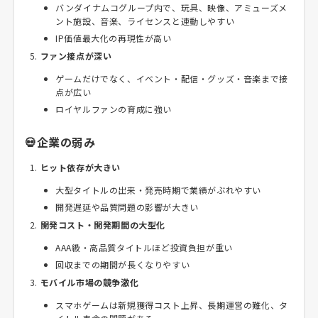
バンダイナムコグループ内で、玩具、映像、アミューズメ
ント施設、音楽、ライセンスと連動しやすい
IP価値最大化の再現性が高い
ファン接点が深い
ゲームだけでなく、イベント・配信・グッズ・音楽まで接
点が広い
ロイヤルファンの育成に強い
💀企業の弱み
ヒット依存が大きい
大型タイトルの出来・発売時期で業績がぶれやすい
開発遅延や品質問題の影響が大きい
開発コスト・開発期間の大型化
AAA級・高品質タイトルほど投資負担が重い
回収までの期間が長くなりやすい
モバイル市場の競争激化
スマホゲームは新規獲得コスト上昇、長期運営の難化、タ