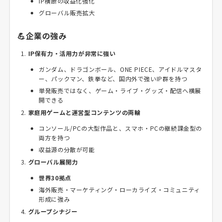
IP横断の収益化強化
グローバル販売拡大
💪企業の強み
IP保有力・活用力が非常に強い
ガンダム、ドラゴンボール、ONE PIECE、アイドルマスタ
ー、パックマン、鉄拳など、国内外で強いIP群を持つ
単発販売ではなく、ゲーム・ライブ・グッズ・配信へ横展
開できる
家庭用ゲームと運営型コンテンツの両輪
コンソール/PCの大型作品と、スマホ・PCの継続課金型の
両方を持つ
収益源の分散が可能
グローバル展開力
世界30拠点
海外販売・マーケティング・ローカライズ・コミュニティ
形成に強み
グループシナジー