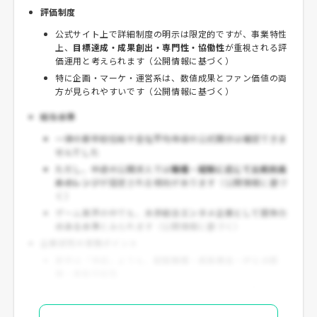
評価制度
公式サイト上で詳細制度の明示は限定的ですが、事業特性
上、
目標達成・成果創出・専門性・協働性
が重視される評
価運用と考えられます（公開情報に基づく）
特に企画・マーケ・運営系は、数値成果とファン価値の両
方が見られやすいです（公開情報に基づく）
給与水準
一律の新卒初任給や全社平均年収の公式開示は確認できま
せんでした
ただし、中途の公開求人では
職種・経験に応じて比較的高
めのレンジ
が設定される傾向があります（公開情報に基づ
く）
ゲーム業界の中でも、
大手総合エンタメ企業として競争力
のある水準
とみられます（公開情報に基づく）
企業研究の実務ポイント
新卒は「年収」よりも、
配属職種・成長機会・IPとの距
離・異動可能性
中途は「年収」よりも、
裁量範囲・担当IP・KPI責任・海
外関与
を確認するとミスマッチを防げます