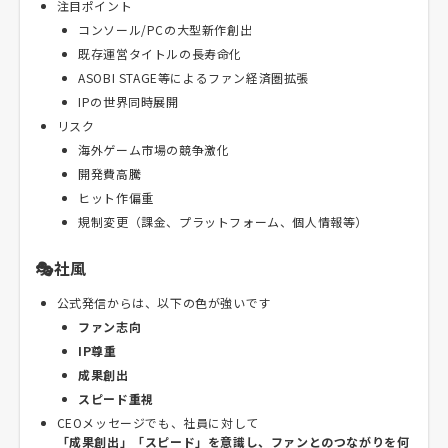
注目ポイント
コンソール/PCの大型新作創出
既存運営タイトルの長寿命化
ASOBI STAGE等によるファン経済圏拡張
IPの世界同時展開
リスク
海外ゲーム市場の競争激化
開発費高騰
ヒット作偏重
規制変更（課金、プラットフォーム、個人情報等）
🎭社風
公式発信からは、以下の色が強いです
ファン志向
IP尊重
成果創出
スピード重視
CEOメッセージでも、社員に対して
「成果創出」「スピード」を意識し、ファンとのつながりを何