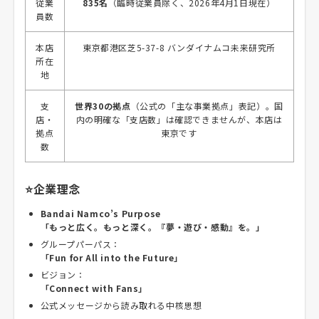
従業
835名
（臨時従業員除く、2026年4月1日現在）
員数
本店
東京都港区芝5-37-8 バンダイナムコ未来研究所
所在
地
支
世界30の拠点
（公式の「主な事業拠点」表記）。国
店・
内の明確な「支店数」は確認できませんが、本店は
拠点
東京です
数
⭐企業理念
Bandai Namco’s Purpose
「もっと広く。もっと深く。『夢・遊び・感動』を。」
グループパーパス：
「Fun for All into the Future」
ビジョン：
「Connect with Fans」
公式メッセージから読み取れる中核思想