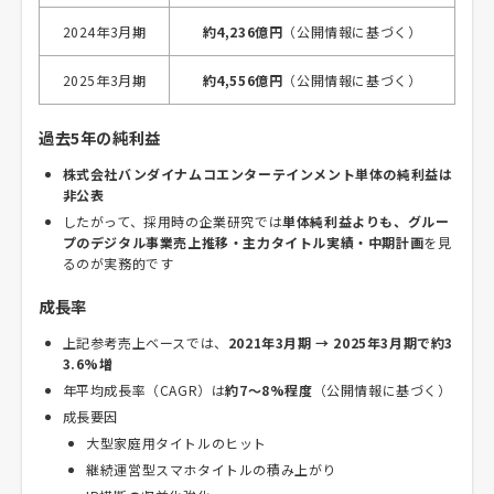
2024年3月期
約4,236億円
（公開情報に基づく）
2025年3月期
約4,556億円
（公開情報に基づく）
過去5年の純利益
株式会社バンダイナムコエンターテインメント単体の純利益は
非公表
したがって、採用時の企業研究では
単体純利益よりも、グルー
プのデジタル事業売上推移・主力タイトル実績・中期計画
を見
るのが実務的です
成長率
上記参考売上ベースでは、
2021年3月期 → 2025年3月期で約3
3.6%増
年平均成長率（CAGR）は
約7〜8%程度
（公開情報に基づく）
成長要因
大型家庭用タイトルのヒット
継続運営型スマホタイトルの積み上がり