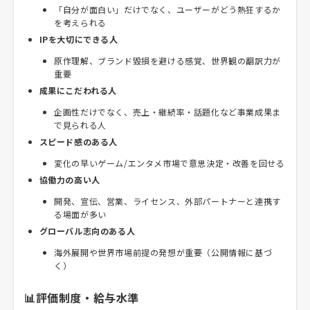
「自分が面白い」だけでなく、ユーザーがどう熱狂するか
を考えられる
IPを大切にできる人
原作理解、ブランド毀損を避ける感覚、世界観の翻訳力が
重要
成果にこだわれる人
企画性だけでなく、売上・継続率・話題化など事業成果ま
で見られる人
スピード感のある人
変化の早いゲーム/エンタメ市場で意思決定・改善を回せる
協働力の高い人
開発、宣伝、営業、ライセンス、外部パートナーと連携す
る場面が多い
グローバル志向のある人
海外展開や世界市場前提の発想が重要（公開情報に基づ
く）
📊評価制度・給与水準