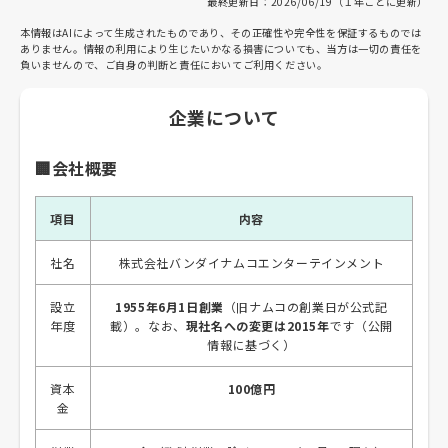
最終更新日：2026/06/19（１年ごとに更新）
本情報はAIによって生成されたものであり、その正確性や完全性を保証するものでは
ありません。情報の利用により生じたいかなる損害についても、当方は一切の責任を
負いませんので、ご自身の判断と責任においてご利用ください。
企業について
🏢会社概要
項目
内容
社名
株式会社バンダイナムコエンターテインメント
設立
1955年6月1日創業
（旧ナムコの創業日が公式記
年度
載）。なお、
現社名への変更は2015年
です（公開
情報に基づく）
資本
100億円
金