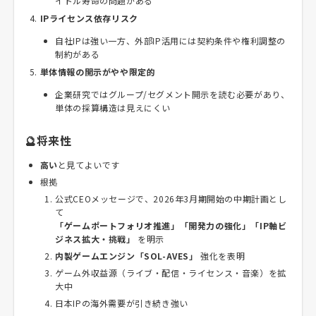
イトル寿命の問題がある
IPライセンス依存リスク
自社IPは強い一方、外部IP活用には契約条件や権利調整の
制約がある
単体情報の開示がやや限定的
企業研究ではグループ/セグメント開示を読む必要があり、
単体の採算構造は見えにくい
🔮将来性
高い
と見てよいです
根拠
公式CEOメッセージで、2026年3月期開始の中期計画とし
て
「ゲームポートフォリオ推進」「開発力の強化」「IP軸ビ
ジネス拡大・挑戦」
を明示
内製ゲームエンジン「SOL-AVES」
強化を表明
ゲーム外収益源（ライブ・配信・ライセンス・音楽）を拡
大中
日本IPの海外需要が引き続き強い