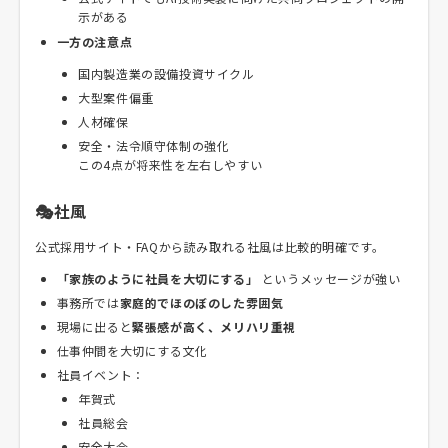
示がある
一方の注意点
国内製造業の設備投資サイクル
大型案件偏重
人材確保
安全・法令順守体制の強化
この4点が将来性を左右しやすい
🎭社風
公式採用サイト・FAQから読み取れる社風は比較的明確です。
「家族のように社員を大切にする」
というメッセージが強い
事務所では
家庭的でほのぼのした雰囲気
現場に出ると
緊張感が高く、メリハリ重視
仕事仲間を大切にする文化
社員イベント：
年賀式
社員総会
安全大会