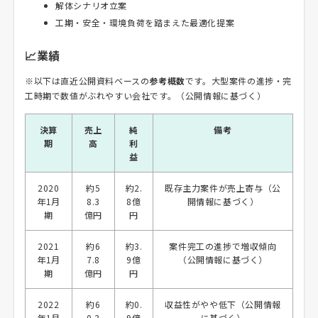
解体シナリオ立案
工期・安全・環境負荷を踏まえた最適化提案
📈業績
※以下は直近公開資料ベースの
参考概数
です。大型案件の進捗・完
工時期で数値がぶれやすい会社です。（公開情報に基づく）
決算
売上
純
備考
期
高
利
益
2020
約5
約2.
既存主力案件が売上寄与（公
年1月
8.3
8億
開情報に基づく）
期
億円
円
2021
約6
約3.
案件完工の進捗で増収傾向
年1月
7.8
9億
（公開情報に基づく）
期
億円
円
2022
約6
約0.
収益性がやや低下（公開情報
年1月
0.3
9億
に基づく）