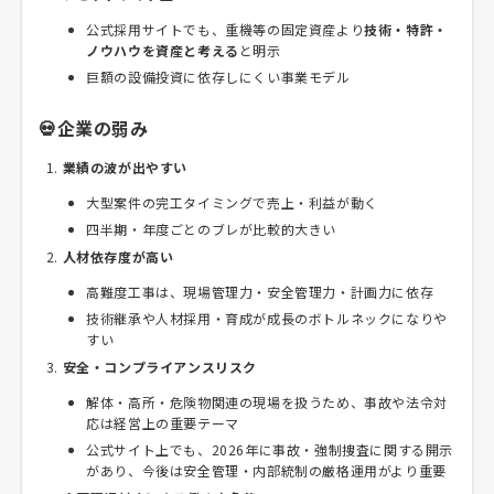
公式採用サイトでも、重機等の固定資産より
技術・特許・
ノウハウを資産と考える
と明示
巨額の設備投資に依存しにくい事業モデル
💀企業の弱み
業績の波が出やすい
大型案件の完工タイミングで売上・利益が動く
四半期・年度ごとのブレが比較的大きい
人材依存度が高い
高難度工事は、現場管理力・安全管理力・計画力に依存
技術継承や人材採用・育成が成長のボトルネックになりや
すい
安全・コンプライアンスリスク
解体・高所・危険物関連の現場を扱うため、事故や法令対
応は経営上の重要テーマ
公式サイト上でも、2026年に事故・強制捜査に関する開示
があり、今後は安全管理・内部統制の厳格運用がより重要