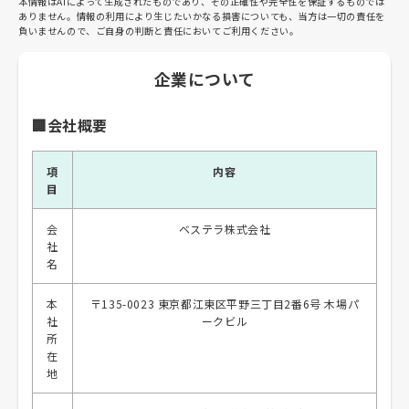
本情報はAIによって生成されたものであり、その正確性や完全性を保証するものでは
ありません。情報の利用により生じたいかなる損害についても、当方は一切の責任を
負いませんので、ご自身の判断と責任においてご利用ください。
企業について
🏢会社概要
項
内容
目
会
ベステラ株式会社
社
名
本
〒135-0023 東京都江東区平野三丁目2番6号 木場パ
社
ークビル
所
在
地