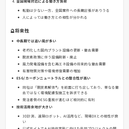
全国現場対応による働き方負荷
転勤は少ない一方、全国案件への長期出張がありうる
人によっては働き方との相性が分かれる
🔮将来性
中長期では追い風が多い
老朽化した国内プラント設備の更新・撤去需要
脱炭素政策に伴う設備刷新・廃止
風力発電設備を含む再エネ設備の将来的な撤去需要
有害物質対策や環境修復需要の増加
ESG/カーボンニュートラルとの整合性が高い
同社は「脱炭素解体®」を前面に打ち出しており、単なる撤
去ではなく環境配慮型施工を訴求できる
発注者側のESG重視が進むほど相対的に有利
技術活用余地が大きい
3D計測、遠隔ロボット、AI活用など、現場DXとの相性が良
い
公式サイトでもAI技術実装に向けた共同プロジェクトの開