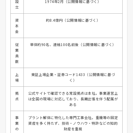
設
1974年2月（公開情報に基づく）
立
資
約8.4億円（公開情報に基づく）
本
金
従
単体約90名、連結100名前後（公開情報に基づく）
業
員
数
上
東証上場企業・証券コード1433（公開情報に基づ
場
く）
拠
公式サイトで確認できる常設拠点は本社。事業運営上
点
は全国の現場に対応しており、長期出張を伴う配属が
ある
事
プラント解体に特化した専門工事会社。重機等の固定
業
資産を多く持たず、技術・ノウハウ・特許などの知的
の
財産を重視