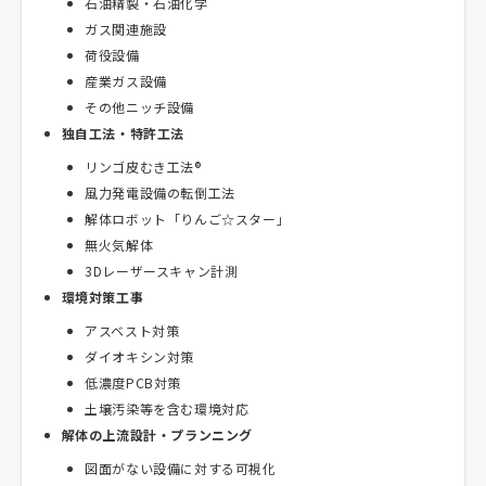
石油精製・石油化学
ガス関連施設
荷役設備
産業ガス設備
その他ニッチ設備
独自工法・特許工法
リンゴ皮むき工法®
風力発電設備の転倒工法
解体ロボット「りんご☆スター」
無火気解体
3Dレーザースキャン計測
環境対策工事
アスベスト対策
ダイオキシン対策
低濃度PCB対策
土壌汚染等を含む環境対応
解体の上流設計・プランニング
図面がない設備に対する可視化