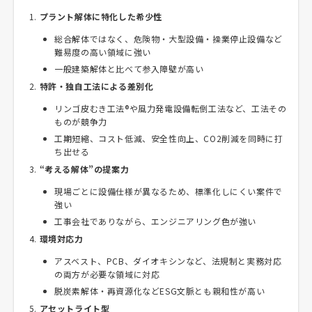
プラント解体に特化した希少性
総合解体ではなく、危険物・大型設備・操業停止設備など
難易度の高い領域に強い
一般建築解体と比べて参入障壁が高い
特許・独自工法による差別化
リンゴ皮むき工法®や風力発電設備転倒工法など、工法その
ものが競争力
工期短縮、コスト低減、安全性向上、CO2削減を同時に打
ち出せる
“考える解体”の提案力
現場ごとに設備仕様が異なるため、標準化しにくい案件で
強い
工事会社でありながら、エンジニアリング色が強い
環境対応力
アスベスト、PCB、ダイオキシンなど、法規制と実務対応
の両方が必要な領域に対応
脱炭素解体・再資源化などESG文脈とも親和性が高い
アセットライト型