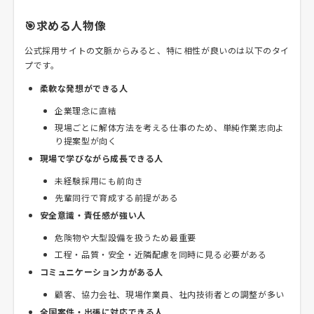
🎯求める人物像
公式採用サイトの文脈からみると、特に相性が良いのは以下のタイ
プです。
柔軟な発想ができる人
企業理念に直結
現場ごとに解体方法を考える仕事のため、単純作業志向よ
り提案型が向く
現場で学びながら成長できる人
未経験採用にも前向き
先輩同行で育成する前提がある
安全意識・責任感が強い人
危険物や大型設備を扱うため最重要
工程・品質・安全・近隣配慮を同時に見る必要がある
コミュニケーション力がある人
顧客、協力会社、現場作業員、社内技術者との調整が多い
全国案件・出張に対応できる人