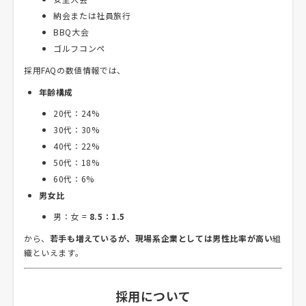
納会または社員旅行
BBQ大会
ゴルフコンペ
採用FAQの数値情報では、
年齢構成
20代：24%
30代：30%
40代：22%
50代：18%
60代：6%
男女比
男：女 =
8.5：1.5
から、
若手も増えているが、現場系企業としては男性比率が高い
組
織といえます。
採用について