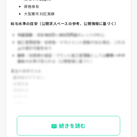
資格保有
大型案件対応実績
給与水準の目安（公開求人ベースの参考、公開情報に基づく）
中途採用
：年収
400万～800万円台
のレンジが中心
施工管理経験・有資格・マネジメント経験がある場合、これ以
上の提示可能性あり
新卒
：同規模の建設・プラント施工管理職としては
標準～やや
高め
の水準が見られる（公開情報に基づく）
見るべきポイント
- 基本給だけでなく、
- 出張手当
- 現場手当
- 資格手当
- 残業代
- 賞与
を含めた総額で比較した方が実態に近い
📖
続きを読む