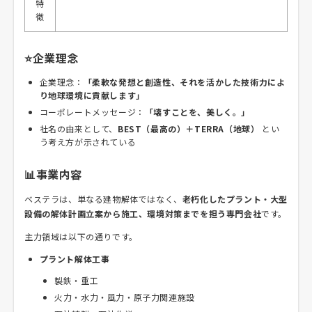
特
徴
⭐企業理念
企業理念：
「柔軟な発想と創造性、それを活かした技術力によ
り地球環境に貢献します」
コーポレートメッセージ：
「壊すことを、美しく。」
社名の由来として、
BEST（最高の）＋TERRA（地球）
とい
う考え方が示されている
📊事業内容
ベステラは、単なる建物解体ではなく、
老朽化したプラント・大型
設備の解体計画立案から施工、環境対策までを担う専門会社
です。
主力領域は以下の通りです。
プラント解体工事
製鉄・重工
火力・水力・風力・原子力関連施設