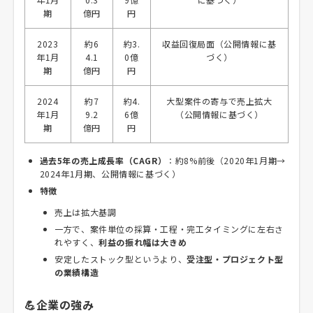
期
億円
円
2023
約6
約3.
収益回復局面（公開情報に基
年1月
4.1
0億
づく）
期
億円
円
2024
約7
約4.
大型案件の寄与で売上拡大
年1月
9.2
6億
（公開情報に基づく）
期
億円
円
過去5年の売上成長率（CAGR）
：約8%前後（2020年1月期→
2024年1月期、公開情報に基づく）
特徴
売上は拡大基調
一方で、案件単位の採算・工程・完工タイミングに左右さ
れやすく、
利益の振れ幅は大きめ
安定したストック型というより、
受注型・プロジェクト型
の業績構造
💪企業の強み