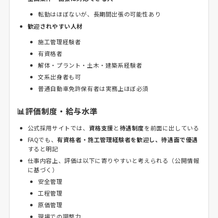
転勤はほぼないが、長期間出張の可能性あり
歓迎されやすい人材
施工管理経験者
有資格者
解体・プラント・土木・建築系経験者
文系出身者も可
普通自動車免許保有者は実務上ほぼ必須
📊評価制度・給与水準
公式採用サイトでは、
資格支援
と
待遇制度
を前面に出している
FAQでも、
有資格者・施工管理経験者を歓迎し、待遇面で優遇
すると明記
仕事内容上、評価は以下に寄りやすいと考えられる（公開情報
に基づく）
安全管理
工程管理
原価管理
現場での調整力