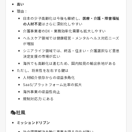
高い
理由：
日本の少子高齢化は今後も継続し、
医療・介護・障害福祉
の人材不足
はさらに深刻化しやすい
介護事業者のDX・業務効率化需要も拡大しやすい
ヘルスケア領域では健康経営・メンタルヘルス対応ニーズ
が増加
シニアライフ領域では、終活・住まい・介護選択など意思
決定支援の市場が広い
海外でも高齢化は進むため、国内知見の輸出余地がある
ただし、将来性を左右する鍵は
人材紹介依存からの収益多角化
SaaS/プラットフォーム比率の拡大
海外事業の収益性向上
規制対応力 にある
🎭社風
ミッションドリブン
社会課題解決を軸に事業を語る文化が強い