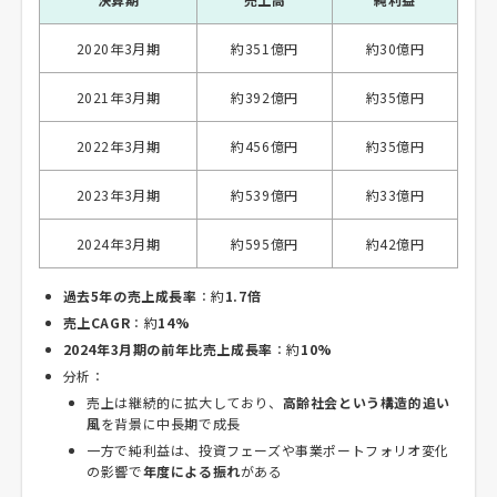
2020年3月期
約351億円
約30億円
2021年3月期
約392億円
約35億円
2022年3月期
約456億円
約35億円
2023年3月期
約539億円
約33億円
2024年3月期
約595億円
約42億円
過去5年の売上成長率
：約
1.7倍
売上CAGR
：約
14%
2024年3月期の前年比売上成長率
：約
10%
分析：
売上は継続的に拡大しており、
高齢社会という構造的追い
風
を背景に中長期で成長
一方で純利益は、投資フェーズや事業ポートフォリオ変化
の影響で
年度による振れ
がある