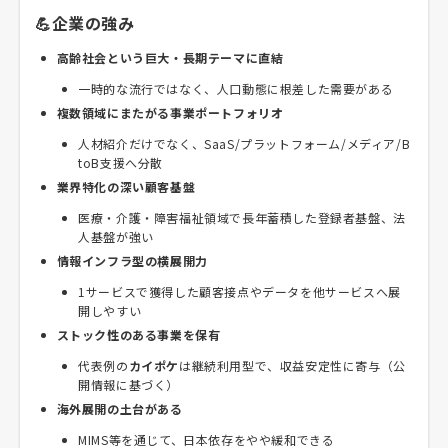
💪企業の強み
高齢社会という巨大・長期テーマに直結
一時的な流行ではなく、人口動態に根差した需要がある
複数領域にまたがる事業ポートフォリオ
人材紹介だけでなく、SaaS/プラットフォーム/メディア/B
toB支援へ分散
業界特化の深い顧客基盤
医療・介護・障害福祉領域で長年蓄積した登録者基盤、法
人基盤が強い
情報インフラ型の横展開力
1サービスで獲得した顧客接点やデータを他サービスへ展
開しやすい
ストック性のある事業を保有
代表例の
カイポケ
は継続利用型で、収益安定性に寄与（公
開情報に基づく）
海外展開の土台がある
MIMS等を通じて、日本依存をやや緩和できる