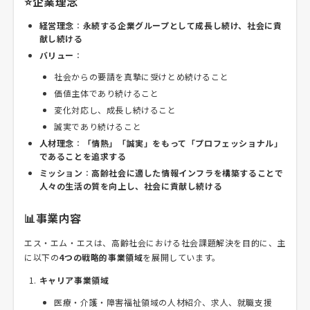
⭐企業理念
経営理念
：
永続する企業グループとして成長し続け、社会に貢
献し続ける
バリュー
：
社会からの要請を真摯に受けとめ続けること
価値主体であり続けること
変化対応し、成長し続けること
誠実であり続けること
人材理念
：
「情熱」「誠実」をもって「プロフェッショナル」
であることを追求する
ミッション
：
高齢社会に適した情報インフラを構築することで
人々の生活の質を向上し、社会に貢献し続ける
📊事業内容
エス・エム・エスは、高齢社会における社会課題解決を目的に、主
に以下の
4つの戦略的事業領域
を展開しています。
キャリア事業領域
医療・介護・障害福祉領域の人材紹介、求人、就職支援