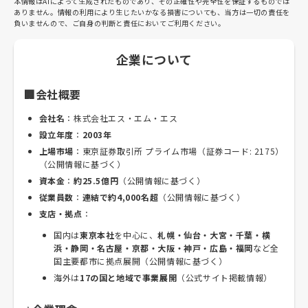
本情報はAIによって生成されたものであり、その正確性や完全性を保証するものでは
ありません。情報の利用により生じたいかなる損害についても、当方は一切の責任を
負いませんので、ご自身の判断と責任においてご利用ください。
企業について
🏢会社概要
会社名
：株式会社エス・エム・エス
設立年度
：
2003年
上場市場
：東京証券取引所 プライム市場（証券コード: 2175）
（公開情報に基づく）
資本金
：
約25.5億円
（公開情報に基づく）
従業員数
：
連結で約4,000名超
（公開情報に基づく）
支店・拠点
：
国内は
東京本社
を中心に、
札幌・仙台・大宮・千葉・横
浜・静岡・名古屋・京都・大阪・神戸・広島・福岡
など全
国主要都市に拠点展開（公開情報に基づく）
海外は
17の国と地域で事業展開
（公式サイト掲載情報）