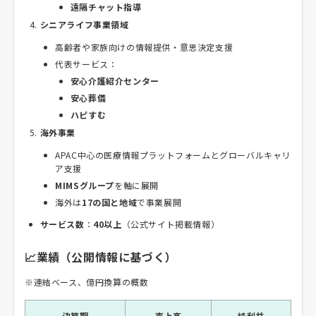
遠隔チャット指導
シニアライフ事業領域
高齢者や家族向けの情報提供・意思決定支援
代表サービス：
安心介護紹介センター
安心葬儀
ハピすむ
海外事業
APAC中心の医療情報プラットフォームとグローバルキャリ
ア支援
MIMSグループ
を軸に展開
海外は
17の国と地域
で事業展開
サービス数
：
40以上
（公式サイト掲載情報）
📈業績（公開情報に基づく）
※連結ベース、億円換算の概数
決算期
売上高
純利益