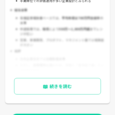
半期単位での評価運用が多い企業設計とみられる
給与水準
有価証券報告書ベースでは、
平均年収は700万円台前半
の
水準
中途採用では、職種により
500万～1,000万円超
までレン
ジが広い
営業、事業開発、プロダクト、マネジメント層では報酬差
が大きい
総評
日本企業全体では
比較的高水準
ただし、
成果期待も高い
ため、安易に「高年収で楽」とい
う会社ではない
📖
続きを読む