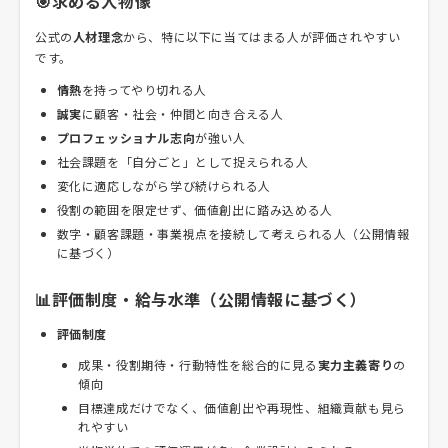
🎯求める人物像
公式の
人材理念
から、特に以下に当てはまる人が評価されやすい
です。
情熱
を持ってやり切れる人
誠実
に顧客・社会・仲間と向き合える人
プロフェッショナル志向
が強い人
社会課題を「自分ごと」として捉えられる人
変化に適応しながら学び続けられる人
役割の範囲を限定せず、価値創出に踏み込める人
数字・顧客課題・事業視点を接続して考えられる人（公開情報
に基づく）
📊評価制度・給与水準（公開情報に基づく）
評価制度
成果・役割期待・行動特性を総合的に見る
実力主義寄り
の
傾向
目標達成だけでなく、価値創出や再現性、組織貢献も見ら
れやすい