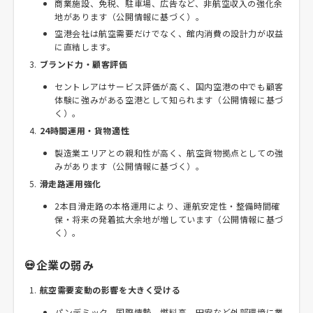
商業施設、免税、駐車場、広告など、非航空収入の強化余
地があります（公開情報に基づく）。
空港会社は航空需要だけでなく、館内消費の設計力が収益
に直結します。
ブランド力・顧客評価
セントレアはサービス評価が高く、国内空港の中でも顧客
体験に強みがある空港として知られます（公開情報に基づ
く）。
24時間運用・貨物適性
製造業エリアとの親和性が高く、航空貨物拠点としての強
みがあります（公開情報に基づく）。
滑走路運用強化
2本目滑走路の本格運用により、運航安定性・整備時間確
保・将来の発着拡大余地が増しています（公開情報に基づ
く）。
💀企業の弱み
航空需要変動の影響を大きく受ける
パンデミック、国際情勢、燃料高、円安など外部環境に業