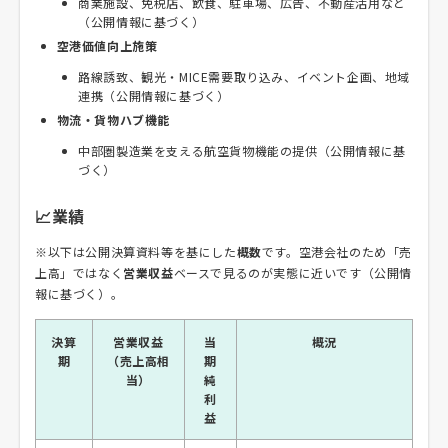
商業施設、免税店、飲食、駐車場、広告、不動産活用など
（公開情報に基づく）
空港価値向上施策
路線誘致、観光・MICE需要取り込み、イベント企画、地域
連携（公開情報に基づく）
物流・貨物ハブ機能
中部圏製造業を支える航空貨物機能の提供（公開情報に基
づく）
📈業績
※以下は公開決算資料等を基にした
概数
です。空港会社のため「売
上高」ではなく
営業収益
ベースで見るのが実態に近いです（公開情
報に基づく）。
決算
営業収益
当
概況
期
（売上高相
期
当）
純
利
益