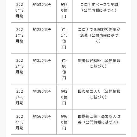
202
約590億円
約7
コロナ前ベースで堅調
0年3
0億
（公開情報に基づく）
月期
円
202
約220億円
約-
コロナで国際旅客需要が
1年3
140
急減（公開情報に基づ
月期
億
く）
円
202
約210億円
約-
需要低迷継続（公開情報
2年3
80
に基づく）
月期
億
円
202
約380億円
約2
回復局面入り（公開情報
3年3
0億
に基づく）
月期
円
202
約560億円
約6
国際線回復・商業収入改
4年3
0億
善（公開情報に基づく）
月期
円