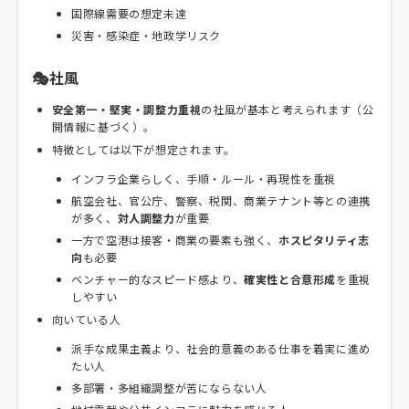
国際線需要の想定未達
災害・感染症・地政学リスク
🎭社風
安全第一・堅実・調整力重視
の社風が基本と考えられます（公
開情報に基づく）。
特徴としては以下が想定されます。
インフラ企業らしく、手順・ルール・再現性を重視
航空会社、官公庁、警察、税関、商業テナント等との連携
が多く、
対人調整力
が重要
一方で空港は接客・商業の要素も強く、
ホスピタリティ志
向
も必要
ベンチャー的なスピード感より、
確実性と合意形成
を重視
しやすい
向いている人
派手な成果主義より、社会的意義のある仕事を着実に進め
たい人
多部署・多組織調整が苦にならない人