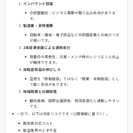
インバウンド回復
中部圏観光・ビジネス需要の取り込み余地がありま
す。
製造業・貨物需要
自動車・機械・電子部品など中部圏産業との結びつき
が強いです。
2本目滑走路による運用余力
発着枠の柔軟性、災害・メンテ時のレジリエンス向上
が期待できます。
非航空収益の伸びしろ
空港を「移動施設」ではなく「商業・体験施設」とし
て磨く余地があります。
地域政策との親和性
観光振興、国際会議誘致、物流高度化と連動しやすい
です。
一方で、以下は将来リスクです（公開情報に基づく）。
脱炭素対応コスト
航空業界の人手不足