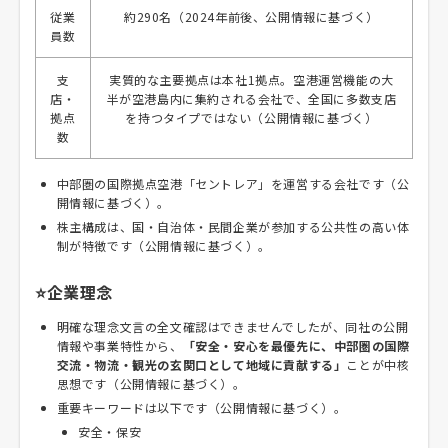
従業
約290名（2024年前後、公開情報に基づく）
員数
支
実質的な主要拠点は本社1拠点。空港運営機能の大
店・
半が空港島内に集約される会社で、全国に多数支店
拠点
を持つタイプではない（公開情報に基づく）
数
中部圏の国際拠点空港「セントレア」を運営する会社です（公
開情報に基づく）。
株主構成は、国・自治体・民間企業が参加する公共性の高い体
制が特徴です（公開情報に基づく）。
⭐企業理念
明確な理念文言の全文確認はできませんでしたが、同社の公開
情報や事業特性から、
「安全・安心を最優先に、中部圏の国際
交流・物流・観光の玄関口として地域に貢献する」
ことが中核
思想です（公開情報に基づく）。
重要キーワードは以下です（公開情報に基づく）。
安全・保安