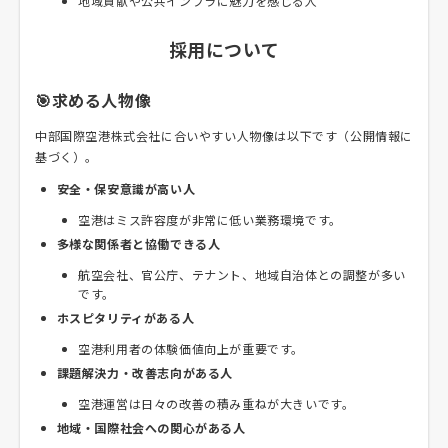
地域貢献や公共インフラに魅力を感じる人
採用について
🎯求める人物像
中部国際空港株式会社に合いやすい人物像は以下です（公開情報に
基づく）。
安全・保安意識が高い人
空港はミス許容度が非常に低い業務環境です。
多様な関係者と協働できる人
航空会社、官公庁、テナント、地域自治体との調整が多い
です。
ホスピタリティがある人
空港利用者の体験価値向上が重要です。
課題解決力・改善志向がある人
空港運営は日々の改善の積み重ねが大きいです。
地域・国際社会への関心がある人