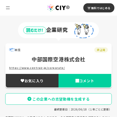
無料ではじめる
企業研究
読むだけ!
航空
非上場
中部国際空港株式会社
https://www.centrair.jp/corporate/
お気に入り
コメント
この企業への志望動機を生成する
最終更新日：2026/06/18（１年ごとに更新）