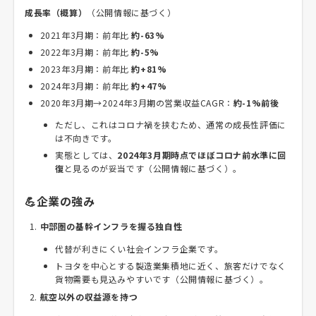
成長率（概算）
（公開情報に基づく）
2021年3月期：前年比
約-63%
2022年3月期：前年比
約-5%
2023年3月期：前年比
約+81%
2024年3月期：前年比
約+47%
2020年3月期→2024年3月期の営業収益CAGR：
約-1%前後
ただし、これはコロナ禍を挟むため、通常の成長性評価に
は不向きです。
実態としては、
2024年3月期時点でほぼコロナ前水準に回
復
と見るのが妥当です（公開情報に基づく）。
💪企業の強み
中部圏の基幹インフラを握る独自性
代替が利きにくい社会インフラ企業です。
トヨタを中心とする製造業集積地に近く、旅客だけでなく
貨物需要も見込みやすいです（公開情報に基づく）。
航空以外の収益源を持つ