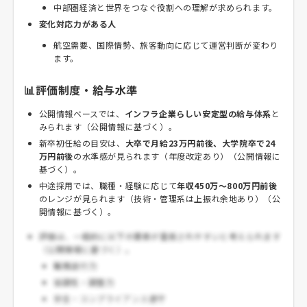
中部圏経済と世界をつなぐ役割への理解が求められます。
変化対応力がある人
航空需要、国際情勢、旅客動向に応じて運営判断が変わり
ます。
📊評価制度・給与水準
公開情報ベースでは、
インフラ企業らしい安定型の給与体系
と
みられます（公開情報に基づく）。
新卒初任給の目安は、
大卒で月給23万円前後、大学院卒で24
万円前後
の水準感が見られます（年度改定あり）（公開情報に
基づく）。
中途採用では、職種・経験に応じて
年収450万～800万円前後
のレンジが見られます（技術・管理系は上振れ余地あり）（公
開情報に基づく）。
評価は、一般的に以下の要素が重視されやすいと考えられます
（公開情報に基づく）。
職務遂行力
協調性・調整力
安全・コンプライアンス遵守