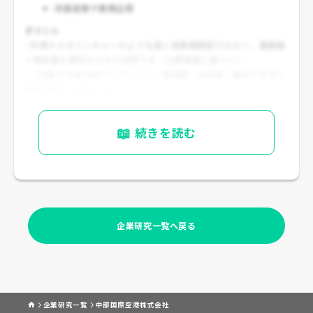
改善提案や業務品質
ポイント
- 外資やメガベンチャーのような高い変動報酬型ではなく、
安定給
＋賞与型
を期待するのが自然です（公開情報に基づく）。
- 「短期で大幅年収アップ」より、
安定性・公共性・働きやすさ
に
価値を置く人向きです。
📖
続きを読む
企業研究一覧へ戻る
企業研究一覧
中部国際空港株式会社