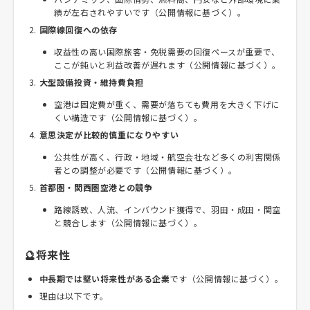
績が左右されやすいです（公開情報に基づく）。
国際線回復への依存
収益性の高い国際旅客・免税需要の回復ペースが重要で、
ここが鈍いと利益改善が遅れます（公開情報に基づく）。
大型設備投資・維持費負担
空港は固定費が重く、需要が落ちても費用を大きく下げに
くい構造です（公開情報に基づく）。
意思決定が比較的慎重になりやすい
公共性が高く、行政・地域・航空会社など多くの利害関係
者との調整が必要です（公開情報に基づく）。
首都圏・関西圏空港との競争
路線誘致、人流、インバウンド獲得で、羽田・成田・関空
と競合します（公開情報に基づく）。
🔮将来性
中長期では堅い将来性がある企業
です（公開情報に基づく）。
理由は以下です。