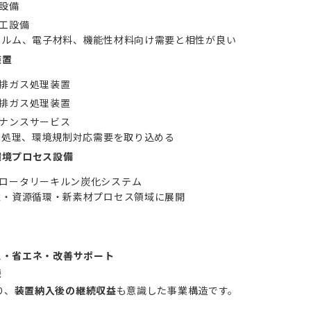
設備
工設備
ィルム、電子材料、機能性材料向け需要と相性が良い
装置
排ガス処理装置
排ガス処理装置
ナンスサービス
OC処理、環境規制対応需要を取り込める
環境プロセス設備
ロータリーキルン炭化システム
境・資源循環・新素材プロセス領域に展開
ス・省エネ・改善サポート
援
り、
装置納入後の継続収益
も意識した事業構造です。