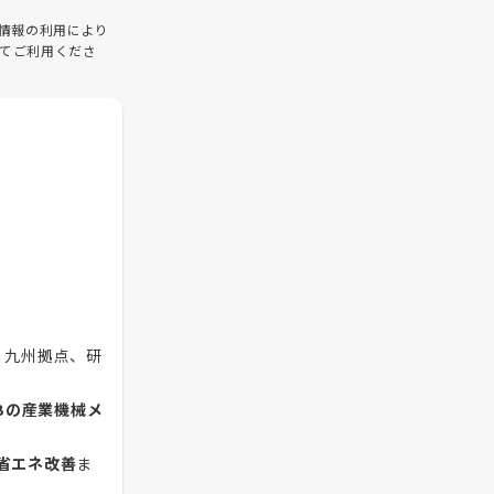
情報の利用により
てご利用くださ
、九州拠点、研
oBの産業機械メ
省エネ改善
ま