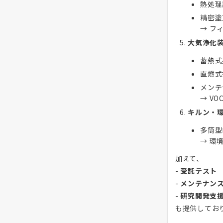
熱処理
精密塗
→ フ
大気浄化
蓄熱式
直燃式
メンテ
→ V
キルン・
多筒型
→ 環
加えて、
-
受託テスト
-
メンテナン
-
研究開発支
も提供してお