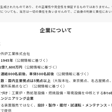
って生成されたものであり、その正確性や完全性を保証するものではありません。
害についても、当方は一切の責任を負いませんので、ご自身の判断と責任におい
企業について
要
中外炉工業株式会社
：
1945年
（公開情報に基づく）
1億7,600万円
（公開情報に基づく）
：
連結800名前後、単体500名前後
（公開情報に基づく）
点数
：
国内主要拠点は5拠点以上
（大阪本社、東京拠点、名古屋拠点
事業所系拠点など）（公開情報に基づく）
置づけ
：工業炉・熱処理設備・燃焼設備・環境設備を中核とする
Bt
エンジニアリング企業
なる装置販売ではなく、
設計・製作・据付・試運転・メンテナンス・
貫で提供