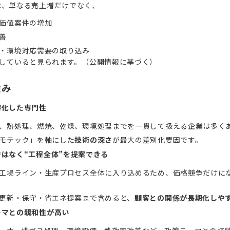
は、単なる売上増だけでなく、
価値案件の増加
善
・環境対応需要の取り込み
していると見られます。（公開情報に基づく）
強み
特化した専門性
、熱処理、燃焼、乾燥、環境処理までを一貫して扱える企業は多く
モテック」を軸にした
技術の深さ
が最大の差別化要因です。
はなく“工程全体”を提案できる
工場ライン・生産プロセス全体に入り込めるため、価格競争だけに
更新・保守・省エネ提案まで含めると、
顧客との関係が長期化しや
ーマとの親和性が高い