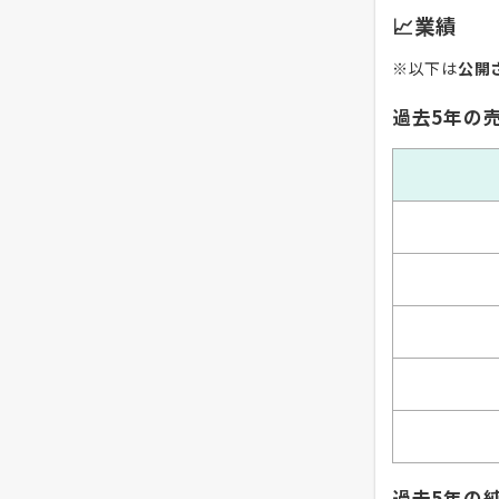
📈業績
※以下は
公開
過去5年の
過去5年の