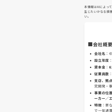
本情報はAIによ
生じたいかなる損
い。
🏢会社概
会社名
：
設立年度
資本金
：
6
従業員数
支店、拠
究開発・
事業の位
ーカー／
特徴
：単
で一気通