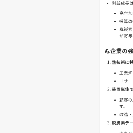
利益成長
高付加
採算改
脱炭素
が寄与
💪企業の
熱技術に
工業炉
「サー
装置単体で
顧客の
す。
改造・
脱炭素テ