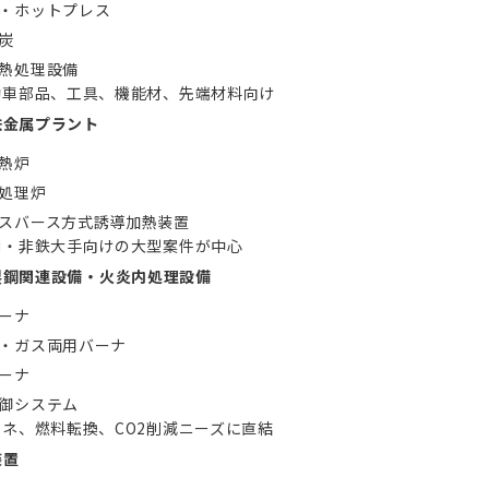
・ホットプレス
炭
熱処理設備
動車部品、工具、機能材、先端材料向け
鉄金属プラント
熱炉
処理炉
スバース方式誘導加熱装置
鋼・非鉄大手向けの大型案件が中心
製鋼関連設備・火炎内処理設備
ーナ
・ガス両用バーナ
ーナ
御システム
エネ、燃料転換、CO2削減ニーズに直結
装置