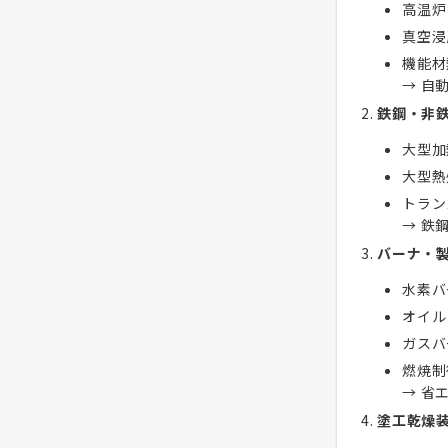
高温炉
真空浸
機能材
→ 自
鉄鋼・非
大型加
大型熱
トラン
→ 鉄
バーナ・
水素バ
オイル
ガスバ
燃焼制
→ 省
塗工乾燥