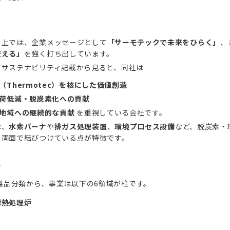
ト上では、企業メッセージとして
「サーモテックで未来をひらく」
、
変える」
を強く打ち出しています。
・サステナビリティ記載から見ると、同社は
（Thermotec）を核にした価値創造
荷低減・脱炭素化への貢献
地域への継続的な貢献
を重視している会社です。
は、
水素バーナ
や
排ガス処理装置
、
環境プロセス設備
など、脱炭素・
の両面で結びつけている点が特徴です。
容
製品分類から、事業は以下の6領域が柱です。
材熱処理炉