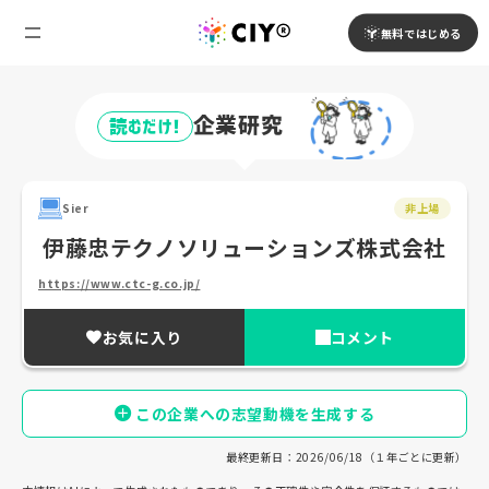
無料ではじめる
企業研究
読むだけ!
Sier
非上場
伊藤忠テクノソリューションズ株式会社
https://www.ctc-g.co.jp/
お気に入り
コメント
この企業への志望動機を生成する
最終更新日：2026/06/18（１年ごとに更新）