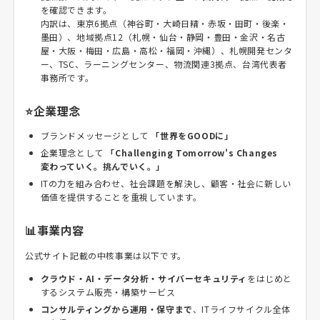
を確認できます。
内訳は、東京6拠点（神谷町・大崎日精・赤坂・田町・後楽・
墨田）、地域拠点12（札幌・仙台・静岡・豊田・金沢・名古
屋・大阪・梅田・広島・高松・福岡・沖縄）、札幌開発センタ
ー、TSC、ラーニングセンター、物流関連3拠点、台湾代表者
事務所です。
⭐企業理念
ブランドメッセージとして
「世界をGOODに」
企業理念として
「Challenging Tomorrow's Changes
変わっていく。挑んでいく。」
ITの力を組み合わせ、社会課題を解決し、顧客・社会に新しい
価値を提供することを重視しています。
📊事業内容
公式サイト記載の中核事業は以下です。
クラウド・AI・データ分析・サイバーセキュリティ
をはじめと
するシステム販売・構築サービス
コンサルティングから運用・保守まで
、ITライフサイクル全体