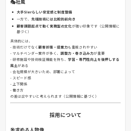
🎭社風
大手SIerらしい安定感と制度整備
一方で、
先端技術には比較的前向き
顧客課題起点で動く実務型の文化
が強い印象です（公開情報に
基づく）
具体的には、
- 技術だけでなく
顧客折衝・提案力
も重視されやすい
- マルチベンダー案件が多く、
調整力・巻き込み力
が重要
- 研修施設や技術検証機能を持ち、
学習・専門性向上を後押しする
風土
がある
- 会社規模が大きいため、部署によって
- スピード感
- 上下関係
- 働き方
の差は出やすいと考えられます（公開情報に基づく）
採用について
🎯求める人物像