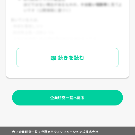
ほどではない場合があるものの、
十分高い報酬帯
と見てよ
いです（公開情報に基づく）
向いている人は、
- 年収を重視しつつ
- 超成果主義一辺倒よりも
- 大手の安定感と高水準処遇の両方を求める人です。
📖
続きを読む
企業研究一覧へ戻る
企業研究一覧
伊藤忠テクノソリューションズ株式会社