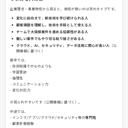
企業理念・事業特性から見ると、相性が良いのは次のタイプです。
変化に前向きで、新技術を学び続けられる人
顧客課題を理解し、技術を手段として使える人
チームで大規模案件を進める協調性がある人
難しい案件でもやり切る粘り強さがある人
クラウド、AI、セキュリティ、データ活用に関心が高い人
（公
開情報に基づく）
新卒では、
- 技術知識そのものよりも
- 学習意欲
- 論理性
- コミュニケーション力
- 変化対応力
が見られやすいです（公開情報に基づく）。
中途では、
- インフラ/アプリ/クラウド/セキュリティ等の
専門性
- 顧客折衝経験