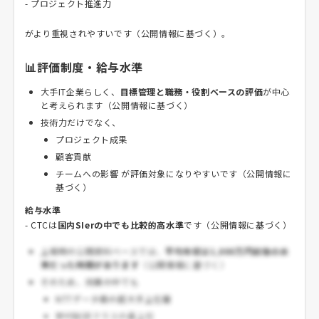
- プロジェクト推進力
がより重視されやすいです（公開情報に基づく）。
📊評価制度・給与水準
大手IT企業らしく、
目標管理と職務・役割ベースの評価
が中心
と考えられます（公開情報に基づく）
技術力だけでなく、
プロジェクト成果
顧客貢献
チームへの影響 が評価対象になりやすいです（公開情報に
基づく）
給与水準
- CTCは
国内SIerの中でも比較的高水準
です（公開情報に基づく）
上場時の公開資料ベースでは、
平均年収は1,000万円前後の水
準だった時期があります
（公開情報に基づく）
そのため、同業の中でも
NTTデータ級の超大手上位層
野村総研クラスの最上位