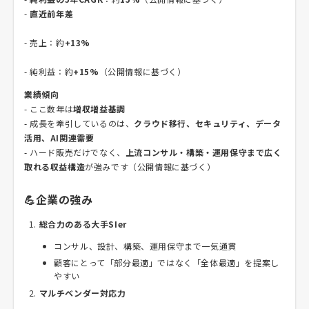
-
直近前年差
- 売上：約
+13%
- 純利益：約
+15%
（公開情報に基づく）
業績傾向
- ここ数年は
増収増益基調
- 成長を牽引しているのは、
クラウド移行、セキュリティ、データ
活用、AI関連需要
- ハード販売だけでなく、
上流コンサル・構築・運用保守まで広く
取れる収益構造
が強みです（公開情報に基づく）
💪企業の強み
総合力のある大手SIer
コンサル、設計、構築、運用保守まで一気通貫
顧客にとって「部分最適」ではなく「全体最適」を提案し
やすい
マルチベンダー対応力