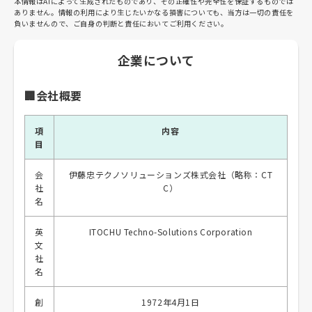
本情報はAIによって生成されたものであり、その正確性や完全性を保証するものでは
ありません。情報の利用により生じたいかなる損害についても、当方は一切の責任を
負いませんので、ご自身の判断と責任においてご利用ください。
企業について
🏢会社概要
項
内容
目
会
伊藤忠テクノソリューションズ株式会社（略称：CT
社
C）
名
英
ITOCHU Techno-Solutions Corporation
文
社
名
創
1972年4月1日