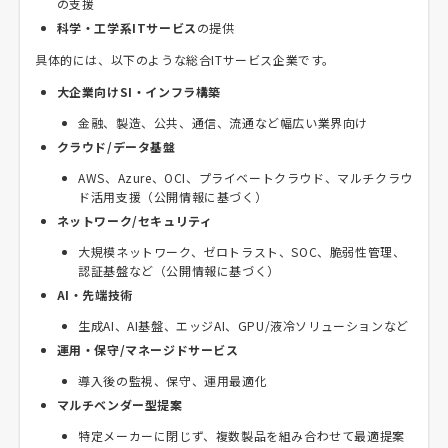
の支援
科学・工学系ITサービス
の提供
具体的には、以下のような総合ITサービス企業です。
大企業向けSI・インフラ構築
金融、製造、公共、通信、流通など幅広い業界向け
クラウド/データ基盤
AWS、Azure、OCI、プライベートクラウド、マルチクラウ
ド活用支援（公開情報に基づく）
ネットワーク/セキュリティ
大規模ネットワーク、ゼロトラスト、SOC、脆弱性管理、
認証基盤など（公開情報に基づく）
AI・先端技術
生成AI、AI基盤、エッジAI、GPU/液冷ソリューションなど
運用・保守/マネージドサービス
導入後の監視、保守、運用最適化
マルチベンダー型提案
特定メーカーに閉じず、複数製品を組み合わせて最適提案