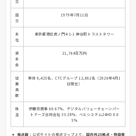
立
設
1979年7月11日
立
本
東京都港区虎ノ門4-1-1 神谷町トラストタワー
社
資
21,764百万円
本
金
従
単体 6,425名、CTCグループ 12,862名（2026年4月1
業
日現在）
員
数
株
伊藤忠商事 66.67%、デジタルバリューチェーンパー
主
トナーズ合同会社 33.28%、ベルシステム24HD 0.0
5%
拠点数
：公式サイトの拠点マップ上で、
国内外25拠点・施設等