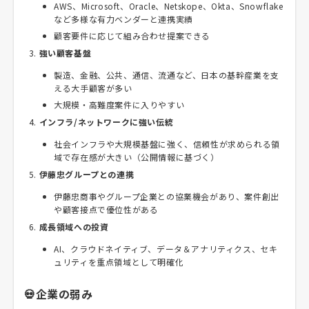
AWS、Microsoft、Oracle、Netskope、Okta、Snowflake
など多様な有力ベンダーと連携実績
顧客要件に応じて組み合わせ提案できる
強い顧客基盤
製造、金融、公共、通信、流通など、日本の基幹産業を支
える大手顧客が多い
大規模・高難度案件に入りやすい
インフラ/ネットワークに強い伝統
社会インフラや大規模基盤に強く、信頼性が求められる領
域で存在感が大きい（公開情報に基づく）
伊藤忠グループとの連携
伊藤忠商事やグループ企業との協業機会があり、案件創出
や顧客接点で優位性がある
成長領域への投資
AI、クラウドネイティブ、データ＆アナリティクス、セキ
ュリティを重点領域として明確化
💀企業の弱み