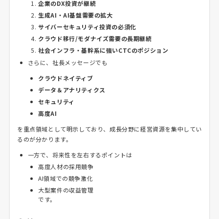
企業のDX投資が継続
生成AI・AI基盤需要の拡大
サイバーセキュリティ投資の必須化
クラウド移行/モダナイズ需要の長期継続
社会インフラ・基幹系に強いCTCのポジション
さらに、社長メッセージでも
クラウドネイティブ
データ＆アナリティクス
セキュリティ
高度AI
を重点領域として明示しており、成長分野に経営資源を集中してい
るのが分かります。
一方で、将来性を左右するポイントは
高度人材の採用競争
AI領域での競争激化
大型案件の収益管理
です。