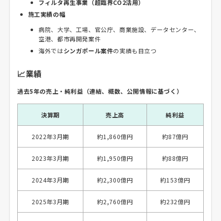
フィルタ再生事業（超臨界CO2活用）
施工実績の幅
病院、大学、工場、官公庁、商業施設、データセンター、
空港、都市再開発案件
海外では
シンガポール案件
の実績も目立つ
📈業績
過去5年の売上・純利益（連結、概数、公開情報に基づく）
決算期
売上高
純利益
2022年3月期
約1,860億円
約87億円
2023年3月期
約1,950億円
約88億円
2024年3月期
約2,300億円
約153億円
2025年3月期
約2,760億円
約232億円