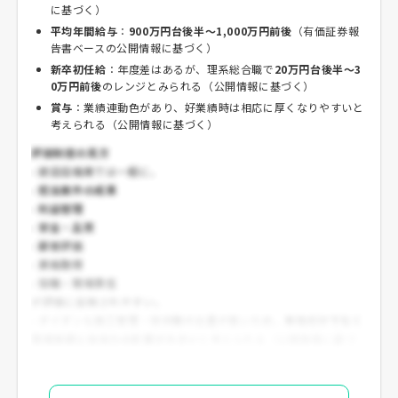
に基づく）
平均年間給与
：
900万円台後半〜1,000万円前後
（有価証券報
告書ベースの公開情報に基づく）
新卒初任給
：年度差はあるが、理系総合職で
20万円台後半〜3
0万円前後
のレンジとみられる（公開情報に基づく）
賞与
：業績連動色があり、好業績時は相応に厚くなりやすいと
考えられる（公開情報に基づく）
評価制度の見方
- 建設設備業では一般に、
-
担当案件の成果
-
利益管理
-
安全・品質
-
顧客評価
-
資格取得
-
役職・現場責任
が評価に反映されやすい。
- ダイダンも施工管理・技術職の比重が高いため、
年功だけでなく
現場実績と技術力の影響が大きい
と考えられる（公開情報に基づ
く）。