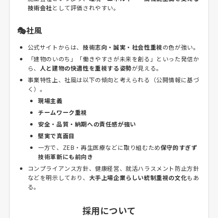
技術会社
として評価されやすい。
🎭社風
公式サイトからは、
技術志向・誠実・社会性重視
の色が強い。
「建物のいのち」「働きやすさが未来を創る」といった発信か
ら、
人と建物の快適性を重視する姿勢
が見える。
事業特性上、社風は以下の傾向と考えられる（公開情報に基づ
く）。
現場主義
チームワーク重視
安全・品質・納期への責任感が強い
堅実で真面目
一方で、ZEB・再生医療などに取り組むため
保守的すぎず
技術革新にも前向き
コンプライアンス方針、健康経営、就活ハラスメント防止方針
などを明示しており、
大手上場企業らしい統制重視の文化
もあ
る。
採用について