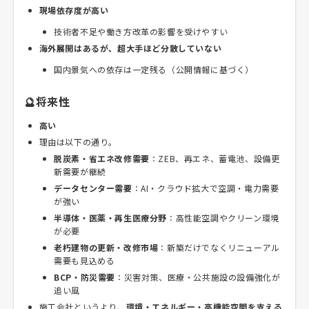
現場依存度が高い
技術者不足や働き方改革の影響を受けやすい
海外展開はあるが、超大手ほど分散していない
国内景気への依存は一定残る（公開情報に基づく）
🔮将来性
高い
理由は以下の通り。
脱炭素・省エネ改修需要
：ZEB、再エネ、蓄電池、設備更
新需要が継続
データセンター需要
：AI・クラウド拡大で空調・電力需要
が強い
半導体・医薬・再生医療分野
：高性能空調やクリーン環境
が必要
老朽建物の更新・改修市場
：新築だけでなくリニューアル
需要も見込める
BCP・防災需要
：災害対策、医療・公共施設の設備強化が
追い風
施工会社というより、
環境・エネルギー・高機能空間を支える