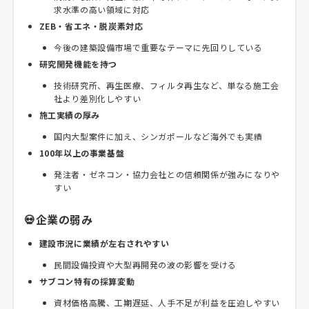
求水準の高い領域に対応
ZEB・省エネ・脱炭素対応
今後の建築設備市場で重要なテーマに先回りしている
研究開発機能を持つ
技術研究所、再生医療、フィルタ再生など、単なる施工会
社より差別化しやすい
施工実績の厚み
国内大型案件に加え、シンガポールなど海外でも実績
100年以上の事業基盤
発注者・ゼネコン・協力会社との信頼関係が強みになりや
すい
💀企業の弱み
建設市況に業績が左右されやすい
民間設備投資や大型再開発の波の影響を受ける
サブコン特有の採算変動
資材価格高騰、工期遅延、人手不足が利益を圧迫しやすい