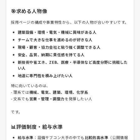
🎯求める人物像
採用ページの構成や事業特性から、以下の人物が合いやすいです。
建築設備・環境・電気・機械に興味がある人
チームで大きな仕事を進めるのが好きな人
現場・顧客・協力会社と粘り強く調整できる人
安全、品質、納期に責任感を持てる人
新技術や省エネ、ZEB、医療・半導体など高度分野に挑戦した
い人
地道に専門性を積み上げたい人
特に向いているのは、
- 理系では
機械、電気、建築、環境、化学系
- 文系でも
営業・管理・調整力
を発揮したい人
です。
📊評価制度・給与水準
給与水準
：設備サブコン大手の中でも
比較的高水準
（公開情報