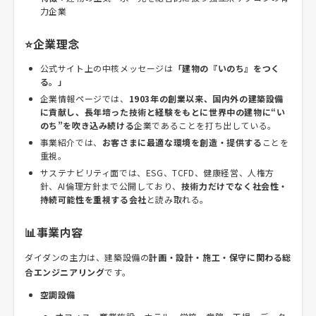
力企業
⭐企業理念
公式サイト上の中核メッセージは
「建物の『いのち』をつく
る。」
企業情報ページでは、
1903年の創業以来、国内外の建築設備
に貢献し、長年培った技術と経験をもとに世界中の建物に“い
のち”を吹き込み続ける
企業であることを打ち出している。
事業紹介では、
お客さまに最適な環境を創造・提供する
ことを
重視。
サステナビリティ面では、ESG、TCFD、健康経営、人権方
針、AI倫理方針まで公開しており、
技術力だけでなく社会性・
持続可能性を重視する会社
と読み取れる。
📊事業内容
ダイダンの主力は、建築設備の
計画・設計・施工・保守に関わる総
合エンジニアリング
です。
空調設備