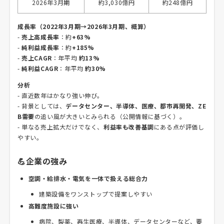
2026年3月期
約3,030億円
約248億円
成長率（2022年3月期→2026年3月期、概算）
-
売上高成長率
：約
+63%
-
純利益成長率
：約
+185%
-
売上CAGR
：年平均
約13%
-
純利益CAGR
：年平均
約30%
分析
- 直近数年はかなり強い伸び。
- 背景としては、
データセンター、半導体、医療、都市再開発、ZE
B需要
の追い風が大きいとみられる（公開情報に基づく）。
- 単なる売上拡大だけでなく、
利益率も改善基調
にある点が評価し
やすい。
💪企業の強み
空調・給排水・電気を一体で扱える総合力
建築設備をワンストップで提案しやすい
高難度施設に強い
病院、製薬、再生医療、半導体、データセンターなど、要