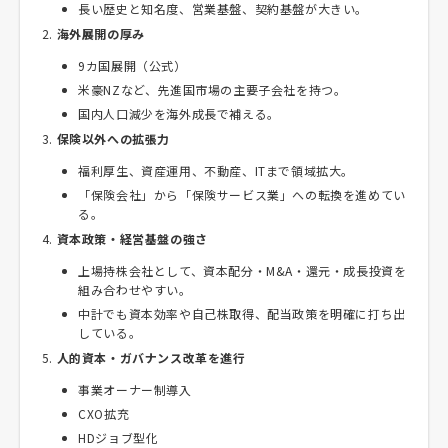
長い歴史と知名度、営業基盤、契約基盤が大きい。
海外展開の厚み
9カ国展開（公式）
米豪NZなど、先進国市場の主要子会社を持つ。
国内人口減少を海外成長で補える。
保険以外への拡張力
福利厚生、資産運用、不動産、ITまで領域拡大。
「保険会社」から「保険サービス業」への転換を進めてい
る。
資本政策・経営基盤の強さ
上場持株会社として、資本配分・M&A・還元・成長投資を
組み合わせやすい。
中計でも資本効率や自己株取得、配当政策を明確に打ち出
している。
人的資本・ガバナンス改革を進行
事業オーナー制導入
CXO拡充
HDジョブ型化