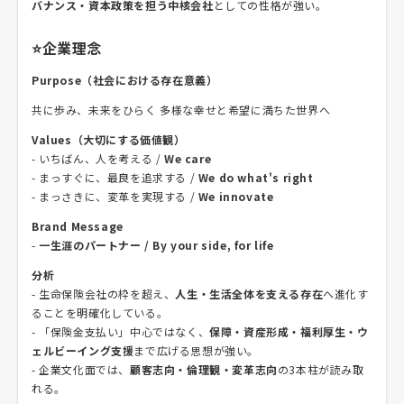
バナンス・資本政策を担う中核会社
としての性格が強い。
⭐企業理念
Purpose（社会における存在意義）
共に歩み、未来をひらく 多様な幸せと希望に満ちた世界へ
Values（大切にする価値観）
- いちばん、人を考える /
We care
- まっすぐに、最良を追求する /
We do what's right
- まっさきに、変革を実現する /
We innovate
Brand Message
-
一生涯のパートナー / By your side, for life
分析
- 生命保険会社の枠を超え、
人生・生活全体を支える存在
へ進化す
ることを明確化している。
- 「保険金支払い」中心ではなく、
保障・資産形成・福利厚生・ウ
ェルビーイング支援
まで広げる思想が強い。
- 企業文化面では、
顧客志向・倫理観・変革志向
の3本柱が読み取
れる。