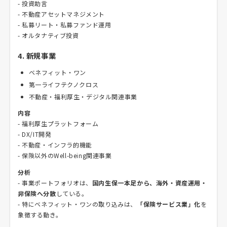
- 投資助言
- 不動産アセットマネジメント
- 私募リート・私募ファンド運用
- オルタナティブ投資
4. 新規事業
ベネフィット・ワン
第一ライフテクノクロス
不動産・福利厚生・デジタル関連事業
内容
- 福利厚生プラットフォーム
- DX/IT開発
- 不動産・インフラ的機能
- 保険以外のWell-being関連事業
分析
- 事業ポートフォリオは、
国内生保一本足から、海外・資産運用・
非保険へ分散
している。
- 特にベネフィット・ワンの取り込みは、
「保険サービス業」化
を
象徴する動き。