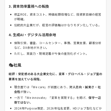
3. 資本効率重視への転換
修正ROE、資本コスト、時価総額倍増など、投資家目線の経営
が明確。
伝統的大企業だが、経営の評価軸はかなりモダン化している。
4. 生成AI・デジタル活用余地
保険引受、審査、コールセンター、事務、営業支援、顧客分析
など、DX余地が大きい。
ただし、実装力・現場定着が今後の差別化ポイント。
🎭社風
総評：安定感のある大企業文化に、変革・グローバル・ジョブ型の
要素を加えている段階。
理念面では「We care」が前面にあり、
対人志向・誠実さ・社
会性
が強い。
一方で「We innovate」「変革を実現する」を掲げ、
保守一辺
倒ではない
。
2024年Purpose策定、2026年社名変更、HDジョブ型化などか