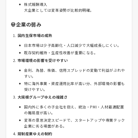
株式報酬導入
大企業としては変革姿勢が比較的明確。
💀企業の弱み
国内生保市場の成熟
日本市場は少子高齢化・人口減少で大幅成長しにくい。
既存契約維持・生産性改善が重要になる。
市場環境の影響を受けやすい
金利、為替、株価、信用スプレッドの変動で利益がぶれや
すい。
特に海外事業・資産運用比率が高い分、外部環境の影響も
受けやすい。
大規模グループゆえの複雑さ
国内外に多くの子会社を抱え、統治・PMI・人材最適配置
の難易度が高い。
変革の意思決定スピードで、スタートアップや専業テック
企業に劣る場面がある。
規制産業ゆえの制約