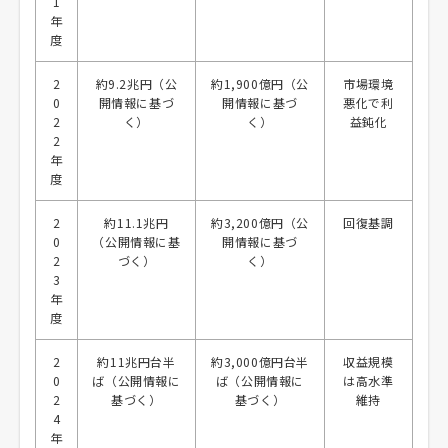
1
年
度
2
約9.2兆円（公
約1,900億円（公
市場環境
0
開情報に基づ
開情報に基づ
悪化で利
2
く）
く）
益鈍化
2
年
度
2
約11.1兆円
約3,200億円（公
回復基調
0
（公開情報に基
開情報に基づ
2
づく）
く）
3
年
度
2
約11兆円台半
約3,000億円台半
収益規模
0
ば（公開情報に
ば（公開情報に
は高水準
2
基づく）
基づく）
維持
4
年