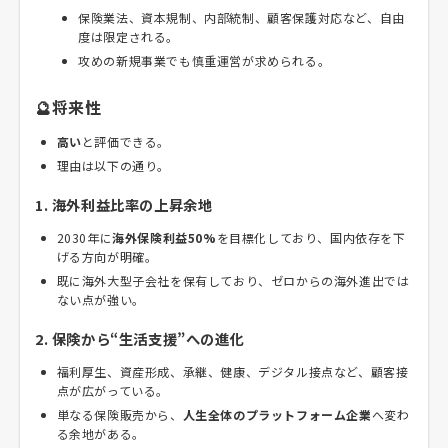
保険業法、資本規制、内部統制、顧客保護対応など、自由
度は限定される。
攻めの新規事業でも慎重運営が求められる。
🔮将来性
高い
と評価できる。
理由は以下の通り。
1. 海外利益比率の上昇余地
2030年に
海外保険利益50%
を目標化しており、国内依存を下
げる方向が明確。
既に海外大型子会社を保有しており、ゼロからの海外進出では
ない点が強い。
2. 保険から“生活支援”への進化
福利厚生、資産形成、承継、健康、デジタル接点など、顧客接
点が広がっている。
単なる保険販売から、
人生全体のプラットフォーム企業
へ変わ
る余地がある。