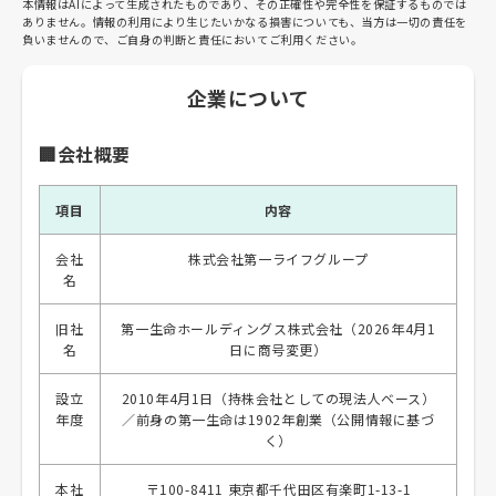
本情報はAIによって生成されたものであり、その正確性や完全性を保証するものでは
ありません。情報の利用により生じたいかなる損害についても、当方は一切の責任を
負いませんので、ご自身の判断と責任においてご利用ください。
企業について
🏢会社概要
項目
内容
会社
株式会社第一ライフグループ
名
旧社
第一生命ホールディングス株式会社（2026年4月1
名
日に商号変更）
設立
2010年4月1日（持株会社としての現法人ベース）
年度
／前身の第一生命は1902年創業（公開情報に基づ
く）
本社
〒100-8411 東京都千代田区有楽町1-13-1