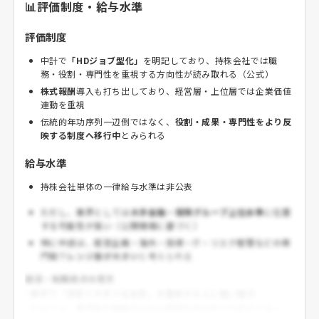
📊評価制度・給与水準
評価制度
中計で
「HDジョブ型化」
を明記しており、持株会社では職
務・役割・専門性を重視する方向性が読み取れる（公式）
株式報酬
導入も打ち出しており、経営層・上位層では企業価値
連動を重視
伝統的年功序列一辺倒ではなく、
役割・成果・専門性をより反
映する制度へ移行中
とみられる
給与水準
持株会社単体の一律給与水準は非公表
ただし、業界としては
大手金融・保険グループ上位水準
に位置
する可能性が高い（公開情報に基づく）
特に中途は、経営企画・海外・投資・IT・リスク管理などの専
門職で
レンジ差が大きい
と考えられる
就活・転職視点の見方
- 新卒で「安定×大手×社会性」を重視する人に強い魅力
- 中途では、
専門性が明確な人ほど評価されやすい
可能性が高い