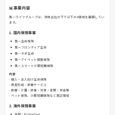
📊事業内容
第一ライフグループは、持株会社の下で以下の4領域を展開してい
ます。
1. 国内保険事業
第一生命保険
第一フロンティア生命
第一ネオ生命
第一アイペット損害保険
第一スマート少額短期保険
内容
- 個人・法人向け生命保険
- 資産形成・承継サービス
- 医療・介護・終身・外貨・変額・年金等
- ペット保険、少額短期保険など周辺領域
2. 海外保険事業
米国：Protective