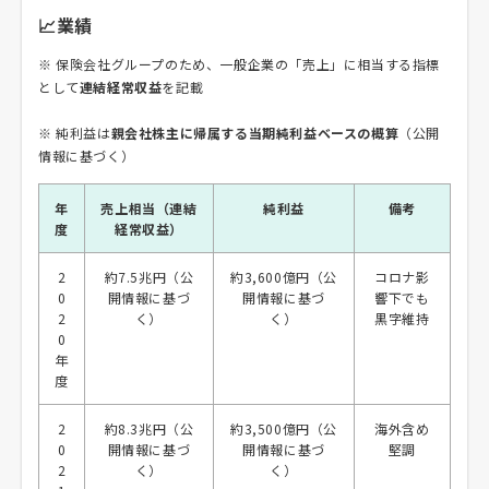
📈業績
※ 保険会社グループのため、一般企業の「売上」に相当する指標
として
連結経常収益
を記載
※ 純利益は
親会社株主に帰属する当期純利益ベースの概算
（公開
情報に基づく）
年
売上相当（連結
純利益
備考
度
経常収益）
2
約7.5兆円（公
約3,600億円（公
コロナ影
0
開情報に基づ
開情報に基づ
響下でも
2
く）
く）
黒字維持
0
年
度
2
約8.3兆円（公
約3,500億円（公
海外含め
0
開情報に基づ
開情報に基づ
堅調
2
く）
く）