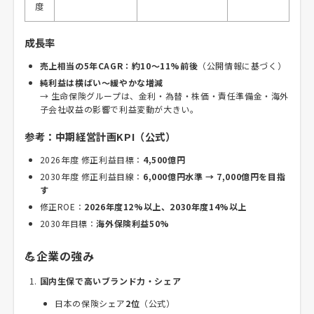
度
成長率
売上相当の5年CAGR：約10〜11%前後
（公開情報に基づく）
純利益は横ばい〜緩やかな増減
→ 生命保険グループは、金利・為替・株価・責任準備金・海外
子会社収益の影響で利益変動が大きい。
参考：中期経営計画KPI（公式）
2026年度 修正利益目標：
4,500億円
2030年度 修正利益目線：
6,000億円水準 → 7,000億円を目指
す
修正ROE：
2026年度12%以上、2030年度14%以上
2030年目標：
海外保険利益50%
💪企業の強み
国内生保で高いブランド力・シェア
日本の保険シェア
2位
（公式）