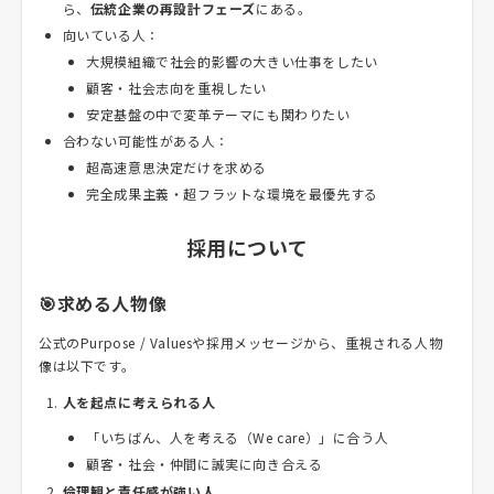
ら、
伝統企業の再設計フェーズ
にある。
向いている人：
大規模組織で社会的影響の大きい仕事をしたい
顧客・社会志向を重視したい
安定基盤の中で変革テーマにも関わりたい
合わない可能性がある人：
超高速意思決定だけを求める
完全成果主義・超フラットな環境を最優先する
採用について
🎯求める人物像
公式のPurpose / Valuesや採用メッセージから、重視される人物
像は以下です。
人を起点に考えられる人
「いちばん、人を考える（We care）」に合う人
顧客・社会・仲間に誠実に向き合える
倫理観と責任感が強い人