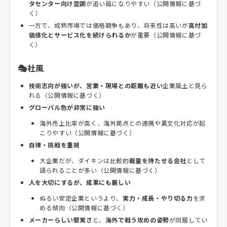
タセンター向け空調
が追い風になりやすい（公開情報に基づ
く）
一方で、成熟市場では価格競争もあり、将来性は高いが
高付加
価値化とサービス化を続けられるか
が重要（公開情報に基づ
く）
🎭社風
技術志向が強いが、営業・現場との距離も近い
企業風土と見ら
れる（公開情報に基づく）
グローバル色が非常に強い
海外売上比率が高く、海外拠点との連携や異文化対応が起
こりやすい（公開情報に基づく）
自律・挑戦を重視
大企業だが、ダイキンは比較的
裁量を持たせる会社
として
語られることが多い（公開情報に基づく）
人を大切にするが、成果にも厳しい
ぬるい安定企業というより、
実力・成長・やり切る力
を求
める傾向（公開情報に基づく）
メーカーらしい堅実さ
と、
海外で戦う攻めの姿勢
が同居してい