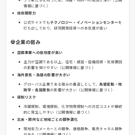
情報に基づく）
技術開発力
公式サイトでも
テクノロジー・イノベーションセンター
を
打ち出しており、研究開発投資への本気度が高い
💀企業の弱み
空調事業への依存度が高い
主力が空調である以上、住宅・建設・設備投資・気候要因
の影響を受けやすい（公開情報に基づく）
海外景気・為替の影響が大きい
グローバル企業である強みの裏返しとして、
為替変動・地
政学・各国景気
の影響が大きい（公開情報に基づく）
規制リスク
冷媒規制、環境規制、化学物質規制への対応コストが継続
的に発生しやすい（公開情報に基づく）
北米・欧州など地域ごとの競争激化
現地有力メーカーとの競争、価格競争、販売チャネル競争
がある（公開情報に基づく）