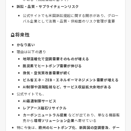
訴訟・品質・サプライチェーンリスク
公式サイトでも米国訴訟提起に関する開示があり、グロー
バル企業として法務・品質・供給面のリスク管理が重要
🔮将来性
かなり高い
理由は以下の通り
地球温暖化で空調需要そのものが増える
脱炭素でヒートポンプ需要が伸びる
換気・空気質改善需要が続く
ビル省エネ・ZEB・エネルギーマネジメント需要が増える
AI制御や遠隔監視など、サービス収益拡大余地がある
公式サイトでも、
AI最適制御サービス
レアアース磁石リサイクル
カーボンニュートラル提案
などが出ており、単なる機器販
売から
環境ソリューション企業
へ寄せている
特に今後は、
欧州のヒートポンプ化
、
新興国の空調普及
、
デー