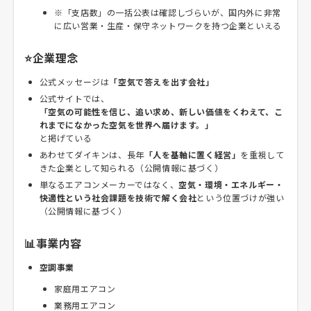
※「支店数」の一括公表は確認しづらいが、国内外に非常
に広い営業・生産・保守ネットワークを持つ企業といえる
⭐企業理念
公式メッセージは
「空気で答えを出す会社」
公式サイトでは、
「空気の可能性を信じ、追い求め、新しい価値をくわえて、こ
れまでになかった空気を世界へ届けます。」
と掲げている
あわせてダイキンは、長年
「人を基軸に置く経営」
を重視して
きた企業として知られる（公開情報に基づく）
単なるエアコンメーカーではなく、
空気・環境・エネルギー・
快適性という社会課題を技術で解く会社
という位置づけが強い
（公開情報に基づく）
📊事業内容
空調事業
家庭用エアコン
業務用エアコン