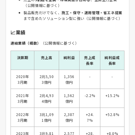
（公開情報に基づく）
製品販売だけでなく、
施工・保守・運用管理・省エネ提案
まで含めたソリューション型に強い（公開情報に基づく）
📈業績
連結業績（概数）
（公開情報に基づく）
決算期
売上高
純利益
売上成
純利益成
長率
長率
2020年
2兆5,50
1,356
-
-
3月期
3億円
億円
2021年
2兆4,93
1,562
-2.2%
+15.2%
3月期
4億円
億円
2022年
3兆1,09
2,387
+24.
+52.8%
3月期
1億円
億円
7%
2023年
3兆9,81
2,577
+28.
+8.0%