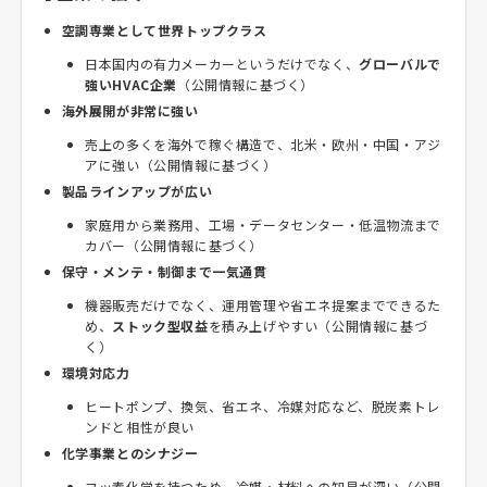
空調専業として世界トップクラス
日本国内の有力メーカーというだけでなく、
グローバルで
強いHVAC企業
（公開情報に基づく）
海外展開が非常に強い
売上の多くを海外で稼ぐ構造で、北米・欧州・中国・アジ
アに強い（公開情報に基づく）
製品ラインアップが広い
家庭用から業務用、工場・データセンター・低温物流まで
カバー（公開情報に基づく）
保守・メンテ・制御まで一気通貫
機器販売だけでなく、運用管理や省エネ提案までできるた
め、
ストック型収益
を積み上げやすい（公開情報に基づ
く）
環境対応力
ヒートポンプ、換気、省エネ、冷媒対応など、脱炭素トレ
ンドと相性が良い
化学事業とのシナジー
フッ素化学を持つため、冷媒・材料への知見が深い（公開