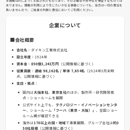
本情報はAIによって生成されたものであり、その正確性や完全性を保証するものでは
ありません。情報の利用により生じたいかなる損害についても、当方は一切の責任を
負いませんので、ご自身の判断と責任においてご利用ください。
企業について
🏢会社概要
会社名
：ダイキン工業株式会社
設立年度
：1924年
資本金
：
850億3,243万円
（公開情報に基づく）
従業員数
：
連結 98,162名 / 単体 7,654名
（2024年3月末時
点、公開情報に基づく）
支店・拠点
：
国内は
大阪本社
、
東京支社
のほか、製作所・研究開発拠
点・ショールームを展開
公式サイト上でも、
テクノロジー・イノベーションセンタ
ー
、ショールーム
「フーハ（東京・大阪）」
、全国ショー
ルーム網が確認できる
海外は
170以上の国・地域
で事業展開、グループ会社は
約3
50社規模
（公開情報に基づく）