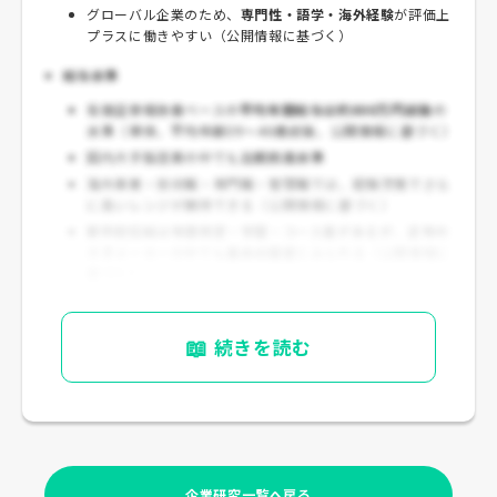
グローバル企業のため、
専門性・語学・海外経験
が評価上
プラスに働きやすい（公開情報に基づく）
給与水準
有価証券報告書ベースの
平均年間給与は約800万円前後
の
水準（単体、平均年齢39～40歳前後、公開情報に基づく）
国内大手製造業の中でも
比較的高水準
海外事業・技術職・専門職・管理職では、経験次第でさら
に高いレンジが期待できる（公開情報に基づく）
新卒初任給は年度改定・学歴・コース差があるが、近年の
大手メーカーの中でも
高めの設定
とみられる（公開情報に
基づく）
📖
続きを読む
企業研究一覧へ戻る