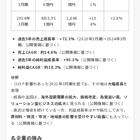
3月期
6億円
億円
1%
2024年
4兆3,95
2,648
+10.
+2.8%
3月期
3億円
億円
4%
過去5年の売上成長率
：
+72.3%
（2020年3月期→2024年3月
期、公開情報に基づく）
売上CAGR
：
約14.6%
（公開情報に基づく）
過去5年の純利益成長率
：
+95.3%
（公開情報に基づく）
純利益CAGR
：
約18.2%
（公開情報に基づく）
分析
- コロナ影響のあった2021年3月期を経ても、その後は
大幅成長
を
実現
- 成長の主因は、
海外空調需要の拡大、価格改定、為替追い風、ソ
リューション型ビジネスの拡大
と見られる（公開情報に基づく）
- 直近は増収を続けている一方、利益成長率はやや鈍化しており、
原材料・物流・市況・地域差の影響を受けやすい局面
にも入ってい
る（公開情報に基づく）
💪企業の強み