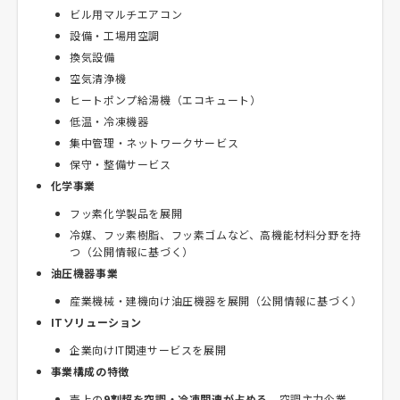
ビル用マルチエアコン
設備・工場用空調
換気設備
空気清浄機
ヒートポンプ給湯機（エコキュート）
低温・冷凍機器
集中管理・ネットワークサービス
保守・整備サービス
化学事業
フッ素化学製品を展開
冷媒、フッ素樹脂、フッ素ゴムなど、高機能材料分野を持
つ（公開情報に基づく）
油圧機器事業
産業機械・建機向け油圧機器を展開（公開情報に基づく）
ITソリューション
企業向けIT関連サービスを展開
事業構成の特徴
売上の
9割超を空調・冷凍関連が占める
、空調主力企業