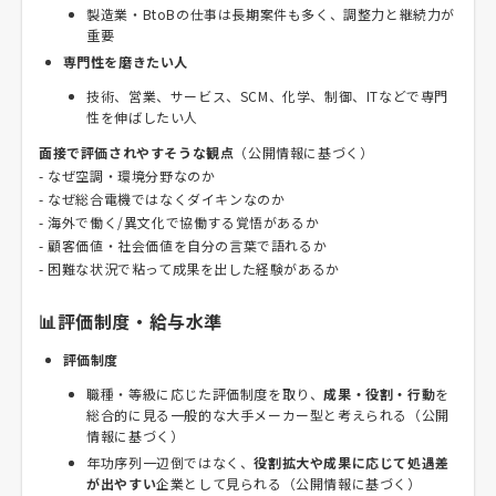
製造業・BtoBの仕事は長期案件も多く、調整力と継続力が
重要
専門性を磨きたい人
技術、営業、サービス、SCM、化学、制御、ITなどで専門
性を伸ばしたい人
面接で評価されやすそうな観点
（公開情報に基づく）
- なぜ空調・環境分野なのか
- なぜ総合電機ではなくダイキンなのか
- 海外で働く/異文化で協働する覚悟があるか
- 顧客価値・社会価値を自分の言葉で語れるか
- 困難な状況で粘って成果を出した経験があるか
📊評価制度・給与水準
評価制度
職種・等級に応じた評価制度を取り、
成果・役割・行動
を
総合的に見る一般的な大手メーカー型と考えられる（公開
情報に基づく）
年功序列一辺倒ではなく、
役割拡大や成果に応じて処遇差
が出やすい
企業として見られる（公開情報に基づく）