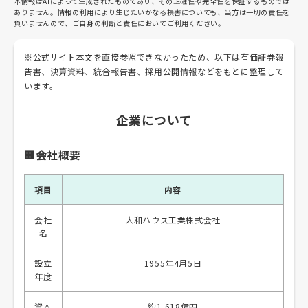
本情報はAIによって生成されたものであり、その正確性や完全性を保証するものでは
ありません。情報の利用により生じたいかなる損害についても、当方は一切の責任を
負いませんので、ご自身の判断と責任においてご利用ください。
※公式サイト本文を直接参照できなかったため、以下は有価証券報
告書、決算資料、統合報告書、採用公開情報などをもとに整理して
います。
企業について
🏢会社概要
項目
内容
会社
大和ハウス工業株式会社
名
設立
1955年4月5日
年度
資本
約1,618億円