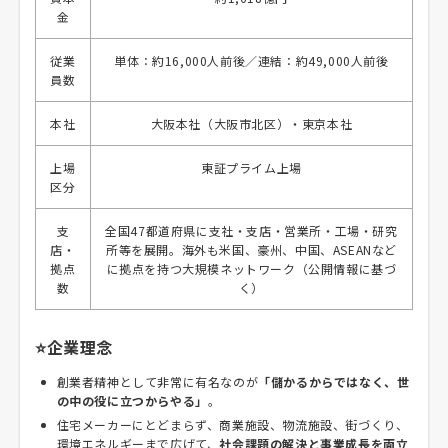
金
従業
単体：約16,000人前後／連結：約49,000人前後
員数
本社
大阪本社（大阪市北区）・東京本社
上場
東証プライム上場
区分
支
全国47都道府県に支社・支店・営業所・工場・研究
店・
所等を展開。海外も米国、豪州、中国、ASEANなど
拠点
に拠点を持つ大規模ネットワーク（公開情報に基づ
数
く）
⭐企業理念
創業者精神として非常に有名なのが
「儲かるからではなく、世
の中の役に立つからやる」
。
住宅メーカーにとどまらず、商業施設、物流施設、街づくり、
環境エネルギーまで広げて、
社会課題の解決と事業成長を両立