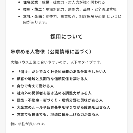
住宅営業
：成果・提案力・対人力が強く問われる
技術・施工
：現場対応力、調整力、品質・安全管理重視
本社・企画
：調整力、事業視点、制度理解が必要 という傾
向があります。
採用について
🎯求める人物像（公開情報に基づく）
大和ハウス工業に合いやすいのは、以下のタイプです。
「儲け」だけでなく社会的意義のある仕事をしたい人
顧客や地域と長期的な信頼関係を築ける人
自分で考えて動ける人
社内外の関係者を巻き込める調整力がある人
建築・不動産・街づくり・環境分野に興味がある人
大企業のルールや品質基準を守りながら成果を出せる人
営業でも技術でも、地道に積み上げる力がある人
特に相性が良いのは、