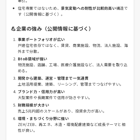
牽引。
住宅専業ではないため、
景気変動への耐性が比較的高い
構造で
す（公開情報に基づく）。
💪企業の強み（公開情報に基づく）
事業ポートフォリオが広い
戸建住宅依存ではなく、賃貸、商業施設、物流、法人施設、海
外まで分散。
BtoB領域が強い
物流施設、店舗、工場、医療介護施設など、法人需要を取り込
める。
開発から建築、運営・管理まで一気通貫
土地活用提案、建築、リーシング、管理までつなげやすい。
ブランド力・信用力が高い
大型案件や長期案件で信用が効きやすい。
財務規模が大きい
売上5兆円超のスケールがあり、投資余力が高い。
環境・まちづくり分野に強い
ZEH/ZEB、再エネ、木造・環境配慮建築など成長テーマと相
性が良い。