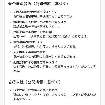
💀企業の弱み（公開情報に基づく）
国内人口減少の影響を受けやすい
特に新築住宅市場は中長期で縮小圧力がある。
資材価格・人件費・外注費の上昇リスク
建設業全般の課題が直撃しやすい。
金利上昇や不動産市況の影響
住宅ローン、投資不動産、開発案件に逆風となる可能性。
海外事業の変動リスク
為替、景気減速、規制変更、減損リスクがある。
大企業ゆえの組織の重さ
意思決定や社内調整に時間がかかる場面がある。
配属部門による働き方差が大きい
住宅営業、施工管理、開発、管理部門で負荷や文化がかなり異
なる。
🔮将来性（公開情報に基づく）
将来性は比較的高い
と見られます。
理由は、縮小しやすい新築戸建だけでなく、以下の成長余地が
あるためです。