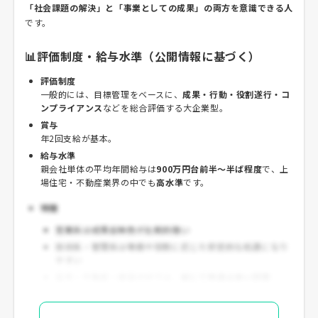
「社会課題の解決」と「事業としての成果」の両方を意識できる人
です。
📊評価制度・給与水準（公開情報に基づく）
評価制度
一般的には、目標管理をベースに、
成果・行動・役割遂行・コ
ンプライアンス
などを総合評価する大企業型。
賞与
年2回支給が基本。
給与水準
親会社単体の平均年間給与は
900万円台前半〜半ば程度
で、上
場住宅・不動産業界の中でも
高水準
です。
特徴
営業系は成果反映色が比較的強い
技術系・管理系は等級や役割に応じた安定的な処遇になり
やすい
住宅・不動産・建設の中では、
総じて待遇は良い部類