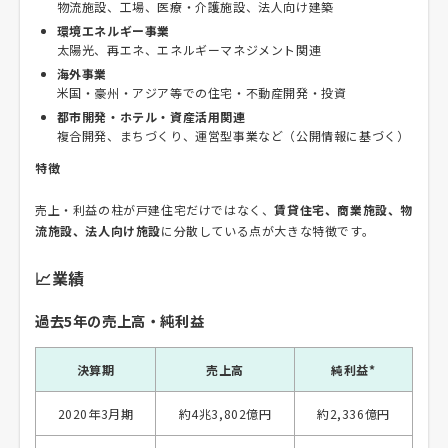
物流施設、工場、医療・介護施設、法人向け建築
環境エネルギー事業
太陽光、再エネ、エネルギーマネジメント関連
海外事業
米国・豪州・アジア等での住宅・不動産開発・投資
都市開発・ホテル・資産活用関連
複合開発、まちづくり、運営型事業など（公開情報に基づく）
特徴
売上・利益の柱が戸建住宅だけではなく、
賃貸住宅、商業施設、物
流施設、法人向け施設
に分散している点が大きな特徴です。
📈業績
過去5年の売上高・純利益
決算期
売上高
純利益*
2020年3月期
約4兆3,802億円
約2,336億円