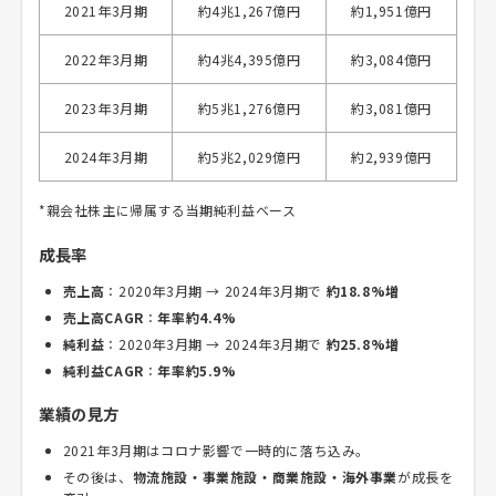
2021年3月期
約4兆1,267億円
約1,951億円
2022年3月期
約4兆4,395億円
約3,084億円
2023年3月期
約5兆1,276億円
約3,081億円
2024年3月期
約5兆2,029億円
約2,939億円
*親会社株主に帰属する当期純利益ベース
成長率
売上高
：2020年3月期 → 2024年3月期で
約18.8%増
売上高CAGR
：
年率約4.4%
純利益
：2020年3月期 → 2024年3月期で
約25.8%増
純利益CAGR
：
年率約5.9%
業績の見方
2021年3月期はコロナ影響で一時的に落ち込み。
その後は、
物流施設・事業施設・商業施設・海外事業
が成長を