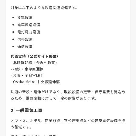
対象は以下のような鉄道関連設備です。
変電設備
電車線路設備
電灯電力設備
信号設備
通信設備
代表実績（公式サイト掲載）
- 北陸新幹線（金沢～敦賀）
- 相鉄・東急直通線
- 芳賀・宇都宮LRT
- Osaka Metro 中央線延伸部
鉄道の新設・延伸だけでなく、既設設備の更新・保守需要も見込め
るため、景気変動に対して一定の耐性があります。
2. 一般電気工事
オフィス、ホテル、商業施設、官公庁施設などの建築電気設備を担
う領域です。