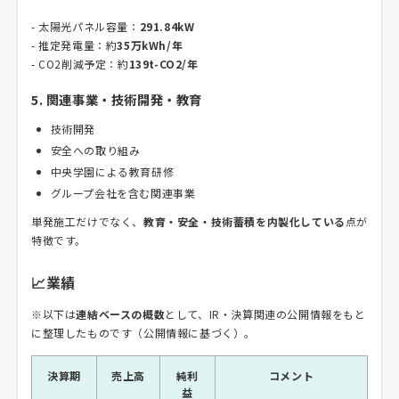
- 太陽光パネル容量：
291.84kW
- 推定発電量：約
35万kWh/年
- CO2削減予定：約
139t-CO2/年
5. 関連事業・技術開発・教育
技術開発
安全への取り組み
中央学園による教育研修
グループ会社を含む関連事業
単発施工だけでなく、
教育・安全・技術蓄積を内製化している
点が
特徴です。
📈業績
※以下は
連結ベースの概数
として、IR・決算関連の公開情報をもと
に整理したものです（公開情報に基づく）。
決算期
売上高
純利
コメント
益