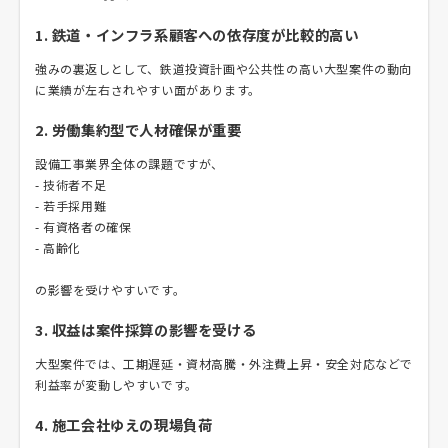
1. 鉄道・インフラ系顧客への依存度が比較的高い
強みの裏返しとして、鉄道投資計画や公共性の高い大型案件の動向
に業績が左右されやすい面があります。
2. 労働集約型で人材確保が重要
設備工事業界全体の課題ですが、
- 技術者不足
- 若手採用難
- 有資格者の確保
- 高齢化
の影響を受けやすいです。
3. 収益は案件採算の影響を受ける
大型案件では、工期遅延・資材高騰・外注費上昇・安全対応などで
利益率が変動しやすいです。
4. 施工会社ゆえの現場負荷