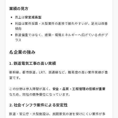
業績の見方
売上は
安定成長型
利益は案件採算・大型案件の進捗で振れやすいが、足元は改善
傾向
鉄道偏重ではなく、建築・環境エネルギーへ広げている点がプ
ラス
💪企業の強み
1. 鉄道電気工事の高い実績
新幹線、都市鉄道、LRT、直通線など、難易度の高い案件実績が豊
富です。
この分野は参入障壁が高く、
安全・品質・工程管理の信頼が重要
なため、同社の競争優位になっています。
2. 社会インフラ案件による安定性
鉄道・官公庁・大型施設は、民間景気の波を受けにくい案件が多