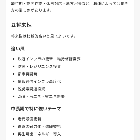
繁忙期・夜間作業・休日対応・地方出張など、職種によっては働き
方の厳しさがあります。
🔮将来性
将来性は
比較的高い
と見てよいです。
追い風
鉄道インフラの更新・維持修繕需要
防災・レジリエンス投資
都市再開発
情報通信インフラ高度化
脱炭素関連投資
ZEB・再エネ・省エネ需要
中長期で特に強いテーマ
老朽設備更新
鉄道の省力化・遠隔監視
再生可能エネルギー導入