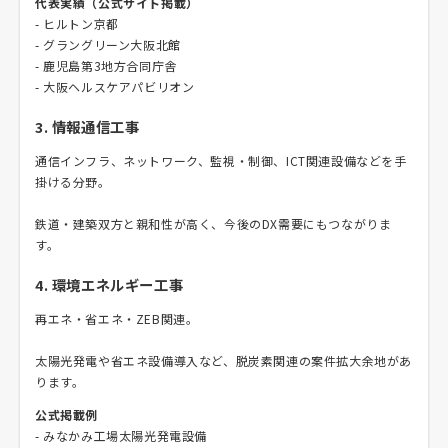
代表実績（公式サイト掲載）
- ヒルトン京都
- グラングリーン大阪北館
- 鹿児島第3地方合同庁舎
- 大阪ヘルスケアパビリオン
3. 情報通信工事
通信インフラ、ネットワーク、監視・制御、ICT関連設備などを手
掛ける分野。
鉄道・建築双方と親和性が高く、今後のDX需要にもつながりま
す。
4. 環境エネルギー工事
再エネ・省エネ・ZEB関連。
太陽光発電や省エネ設備導入など、脱炭素関連の案件拡大余地があ
ります。
公式掲載例
- みなかみ工場太陽光発電設備