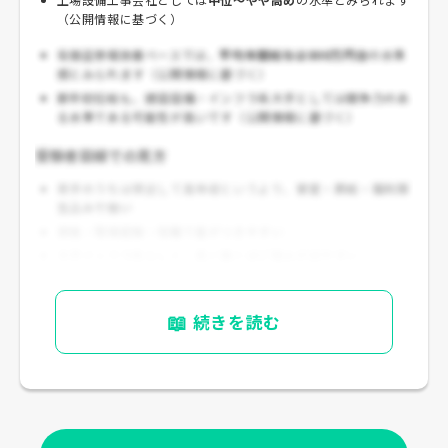
（公開情報に基づく）
有価証券報告書ベースでは、
平均年間給与は800万円台
の水準
感とみられます（公開情報に基づく）
新卒初任給も、建設設備・インフラ系大手としては競争力のあ
る水準である可能性が高いです（公開情報に基づく）
受験者目線での見方
若手のうちは突出して高年収というより、
安定・昇給・福利厚
生込みで強い
資格・現場経験・役職で差がつきやすい
大手インフラ系らしく、長く働くほど強みが出やすい
📖
続きを読む