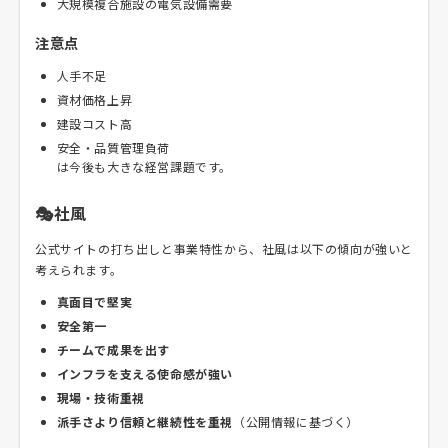
大規模複合施設の電気設備需要
注意点
人手不足
資材価格上昇
建設コスト高
安全・品質管理負荷
は今後も大きな経営課題です。
🎭社風
公式サイトの打ち出しと事業特性から、社風は以下の傾向が強いと
考えられます。
真面目で堅実
安全第一
チームで成果を出す
インフラを支える使命感が強い
現場・技術重視
派手さより信頼と継続性を重視
（公開情報に基づく）