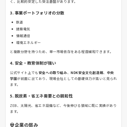
く、比較的安定した受注基盤があります。
3. 事業ポートフォリオの分散
鉄道
建築電気
情報通信
環境エネルギー
と複数分野を持つため、単一市場依存をある程度緩和できます。
4. 安全・教育体制が強い
公式サイト上でも
安全への取り組み
、
NDK安全文化創造館
、
中央
学園
が前面に出ており、現場会社としての基礎体力が高いと見られ
ます。
5. 脱炭素・省エネ需要との親和性
ZEB、太陽光、省エネ設備など、今後伸びる領域に既に実績があり
ます。
💀企業の弱み