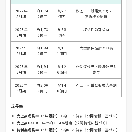
2022年
約1,74
約77
鉄道・一般電気ともに一
3月期
0億円
億円
定規模を維持
2023年
約1,73
約85
収益性改善傾向
3月期
0億円
億円
2024年
約1,84
約11
大型案件進捗で伸長
3月期
0億円
1億円
2025年
約1,94
約12
非鉄道分野・環境分野も
3月期
0億円
6億円
寄与
2026年
約2,00
約14
売上・利益とも拡大基調
3月期
0億円
0億円
成長率
売上高成長率（5年累計）
：約15％前後（公開情報に基づく）
売上高CAGR
：年率約3～4％程度（公開情報に基づく）
純利益成長率（5年累計）
：約80％前後（公開情報に基づく）