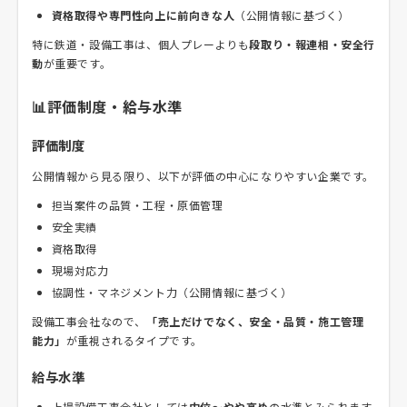
資格取得や専門性向上に前向きな人
（公開情報に基づく）
特に鉄道・設備工事は、個人プレーよりも
段取り・報連相・安全行
動
が重要です。
📊評価制度・給与水準
評価制度
公開情報から見る限り、以下が評価の中心になりやすい企業です。
担当案件の品質・工程・原価管理
安全実績
資格取得
現場対応力
協調性・マネジメント力（公開情報に基づく）
設備工事会社なので、
「売上だけでなく、安全・品質・施工管理
能力」
が重視されるタイプです。
給与水準
上場設備工事会社としては
中位〜やや高め
の水準とみられます