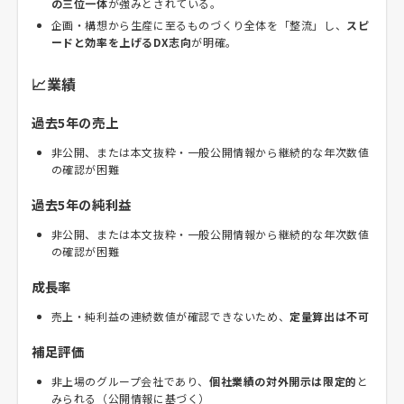
の三位一体
が強みとされている。
企画・構想から生産に至るものづくり全体を「整流」し、
スピ
ードと効率を上げるDX志向
が明確。
📈業績
過去5年の売上
非公開、または本文抜粋・一般公開情報から継続的な年次数値
の確認が困難
過去5年の純利益
非公開、または本文抜粋・一般公開情報から継続的な年次数値
の確認が困難
成長率
売上・純利益の連続数値が確認できないため、
定量算出は不可
補足評価
非上場のグループ会社であり、
個社業績の対外開示は限定的
と
みられる（公開情報に基づく）