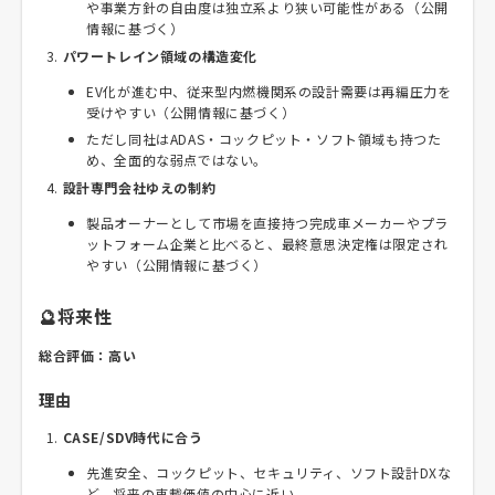
や事業方針の自由度は独立系より狭い可能性がある（公開
情報に基づく）
パワートレイン領域の構造変化
EV化が進む中、従来型内燃機関系の設計需要は再編圧力を
受けやすい（公開情報に基づく）
ただし同社はADAS・コックピット・ソフト領域も持つた
め、全面的な弱点ではない。
設計専門会社ゆえの制約
製品オーナーとして市場を直接持つ完成車メーカーやプラ
ットフォーム企業と比べると、最終意思決定権は限定され
やすい（公開情報に基づく）
🔮将来性
総合評価：高い
理由
CASE/SDV時代に合う
先進安全、コックピット、セキュリティ、ソフト設計DXな
ど、将来の車載価値の中心に近い。