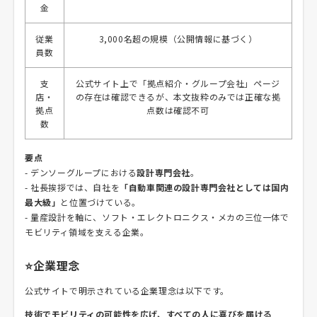
金
従業
3,000名超の規模（公開情報に基づく）
員数
支
公式サイト上で「拠点紹介・グループ会社」ページ
店・
の存在は確認できるが、本文抜粋のみでは正確な拠
拠点
点数は確認不可
数
要点
- デンソーグループにおける
設計専門会社
。
- 社長挨拶では、自社を
「自動車関連の設計専門会社としては国内
最大級」
と位置づけている。
- 量産設計を軸に、ソフト・エレクトロニクス・メカの三位一体で
モビリティ領域を支える企業。
⭐企業理念
公式サイトで明示されている企業理念は以下です。
技術でモビリティの可能性を広げ、すべての人に喜びを届ける