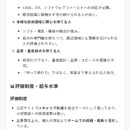
CASE、DX、ソフトウェアファーストへの対応が必要。
既存知識に固執せず学び続けられる人が向く。
多様な技術領域に関心を持てる人
ソフト・電気・機械の融合が強み。
自分の専門軸を持ちつつ、周辺領域にも理解を広げられる
人が評価されやすい。
品質・量産視点を持てる人
研究だけでなく、量産設計・品質・スピードの意識が大
切。
「作って終わり」ではなく、実装まで考えられる人向き。
📊評価制度・給与水準
評価制度
公式サイトでは
キャリア形成
を独立テーマとして扱っており、
人材育成への投資姿勢は強い。
企業理念上も、個人の突出より
チームでの挑戦・成長
を重視し
ている。