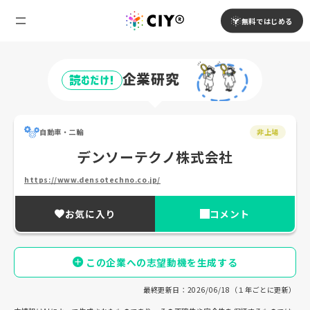
無料ではじめる
企業研究
読むだけ!
自動車・二輪
非上場
デンソーテクノ株式会社
https://www.densotechno.co.jp/
お気に入り
コメント
この企業への志望動機を生成する
最終更新日：2026/06/18（１年ごとに更新）