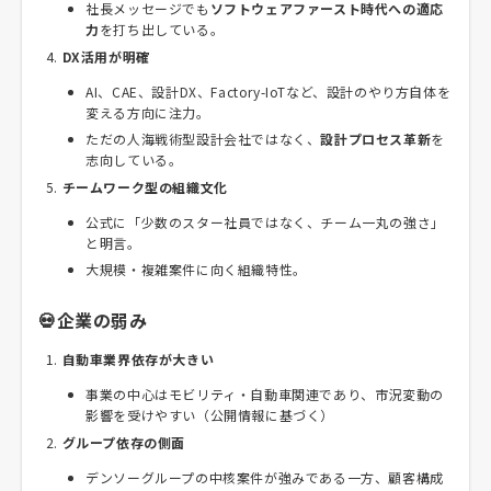
社長メッセージでも
ソフトウェアファースト時代への適応
力
を打ち出している。
DX活用が明確
AI、CAE、設計DX、Factory-IoTなど、設計のやり方自体を
変える方向に注力。
ただの人海戦術型設計会社ではなく、
設計プロセス革新
を
志向している。
チームワーク型の組織文化
公式に「少数のスター社員ではなく、チーム一丸の強さ」
と明言。
大規模・複雑案件に向く組織特性。
💀企業の弱み
自動車業界依存が大きい
事業の中心はモビリティ・自動車関連であり、市況変動の
影響を受けやすい（公開情報に基づく）
グループ依存の側面
デンソーグループの中核案件が強みである一方、顧客構成