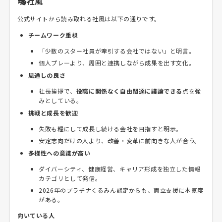
🎭社風
公式サイトから読み取れる社風は以下の通りです。
チームワーク重視
「少数のスター社員が牽引する会社ではない」と明言。
個人プレーより、周囲と連携しながら成果を出す文化。
風通しの良さ
社長挨拶で、
役職に関係なく自由闊達に議論できる
点を強
みとしている。
挑戦と成長を歓迎
失敗も糧にして成長し続ける会社を目指すと明示。
安定志向だけの人より、改善・変革に前向きな人が合う。
多様性への意識が高い
ダイバーシティ、健康経営、キャリア形成を独立した情報
カテゴリとして発信。
2026年のプラチナくるみん認定からも、両立支援に本気度
がある。
向いている人