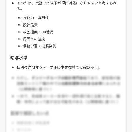
そのため、実務では以下が評価対象になりやすいと考えられ
る。
技術力・専門性
設計品質
改善提案・DX活用
周囲との連携
継続学習・成長姿勢
給与水準
個別の詳細年収テーブルは本文抜粋では確認不可。
ただし、
デンソーグループの設計専門会社
であり、愛知県の製
造業エンジニア職の中では
比較的競争力のある水準
とみられる
（公開情報に基づく）
一方で、完成車メーカー本体や一部外資IT系と比較すると、職
種・年次によって差が出る可能性がある（公開情報に基づく）
面接で確認したい点
等級制度と昇格基準
賞与比率