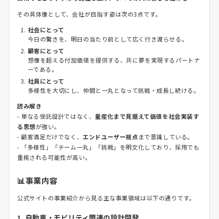
その具体像として、会社が目指す姿は次の3点です。
社会にとって
今日の驚きを、明日の当たり前として広く行き渡らせる。
顧客にとって
想像を超える付加価値を提供する、共に夢を実現するパートナ
ーである。
社員にとって
多様性を大切にし、仲間と一丸となって挑戦・成長し続ける。
読み解き
- 単なる受託設計ではなく、
量産化まで見据えて価値を社会実装す
る思想
が強い。
- 顧客満足だけでなく、
エンドユーザー視点
まで意識している。
- 「多様性」「チーム一丸」「挑戦」を明文化しており、採用でも
重視される可能性が高い。
📊事業内容
公式サイトの事業紹介から見る主な事業領域は以下の通りです。
1. 自動車・モビリティ関連の設計開発