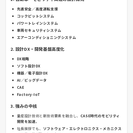
先進安全／高度運転支援
コックピットシステム
パワートレインシステム
車両セキュリティシステム
エアーコンディショニングシステム
2. 設計DX・開発基盤高度化
DX戦略
ソフト設計DX
機器／電子設計DX
AI／ビッグデータ
CAE
Factory-IoT
3. 強みの中核
量産設計技術と新技術要素を融合し、
CASE時代のモビリティ
開発を加速
。
社長挨拶でも、
ソフトウェア・エレクトロニクス・メカニクス