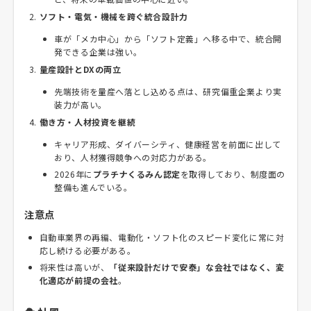
ソフト・電気・機械を跨ぐ統合設計力
車が「メカ中心」から「ソフト定義」へ移る中で、統合開
発できる企業は強い。
量産設計とDXの両立
先端技術を量産へ落とし込める点は、研究偏重企業より実
装力が高い。
働き方・人材投資を継続
キャリア形成、ダイバーシティ、健康経営を前面に出して
おり、人材獲得競争への対応力がある。
2026年に
プラチナくるみん認定
を取得しており、制度面の
整備も進んでいる。
注意点
自動車業界の再編、電動化・ソフト化のスピード変化に常に対
応し続ける必要がある。
将来性は高いが、
「従来設計だけで安泰」な会社ではなく、変
化適応が前提の会社
。