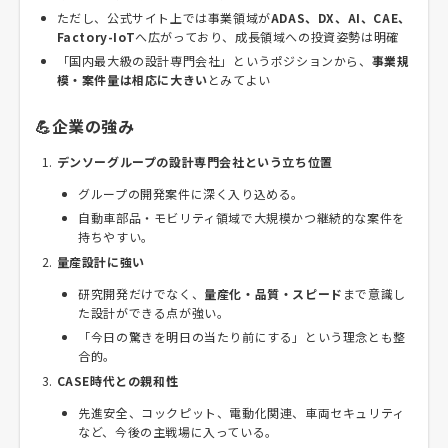
ただし、公式サイト上では事業領域が
ADAS、DX、AI、CAE、
Factory-IoT
へ広がっており、成長領域への投資姿勢は明確
「国内最大級の設計専門会社」というポジションから、
事業規
模・案件量は相応に大きい
とみてよい
💪企業の強み
デンソーグループの設計専門会社という立ち位置
グループの開発案件に深く入り込める。
自動車部品・モビリティ領域で大規模かつ継続的な案件を
持ちやすい。
量産設計に強い
研究開発だけでなく、
量産化・品質・スピード
まで意識し
た設計ができる点が強い。
「今日の驚きを明日の当たり前にする」という理念とも整
合的。
CASE時代との親和性
先進安全、コックピット、電動化関連、車両セキュリティ
など、今後の主戦場に入っている。