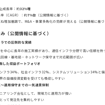
上成長率：約
32%増
率（CAGR）：約
7%台
（公開情報に基づく）
概ね増加基調で、M&A・事業多角化の効果が見える（公開情報に基づ
強み（公開情報に基づく）
フラでの圧倒的な実績
系を中心に長年の施工実績があり、通信インフラ分野で高い信頼を持
光回線・基地局・ネットワーク保守まで対応範囲が広い
均衡した収益ポートフォリオ
ンフラ34%、社会インフラ32%、システムソリューション34%と
界の設備投資変動を受けても吸収しやすい
工～運用保守までの一気通貫体制
ニアリング会社として、現場力と運用力が強い
とって発注先を集約しやすい