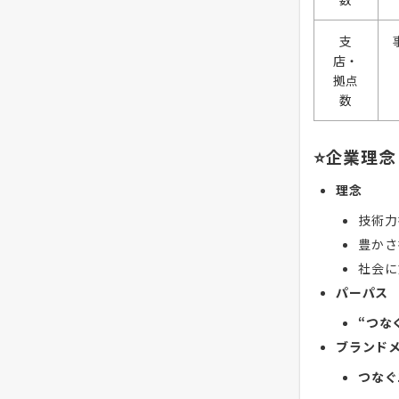
支
店・
拠点
数
⭐企業理念
理念
技術力
豊かさ
社会に
パーパス
“つな
ブランド
つなぐ