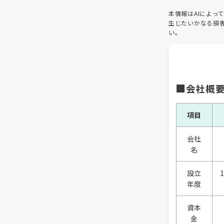
本情報はAIによ
生じたいかなる損
い。
🏢会社概
項目
会社
名
設立
年度
資本
金