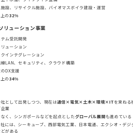
理施設、リサイクル施設、バイオマスボイラ建設・運営
売上の
32%
ムソリューション事業
ステム受託開発
ソリューション
ークインテグレーション
線LAN、セキュリティ、クラウド構築
のDX支援
売上の
34%
会社として出発しつつ、現在は
通信×電気×土木×環境×IT
を束ねる
グ企業
でなく、シンガポールなどを起点とした
グローバル展開
も進めている
会社には、シーキューブ、西部電気工業、日本電通、エクシオ・デジ
などがある