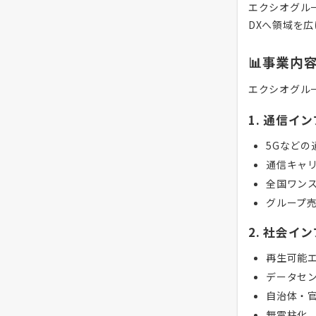
エクシオグル
DXへ領域を
📊事業内
エクシオグル
1. 通信イ
5Gなどの
通信キャ
全国ワン
グループ
2. 社会イ
再生可能
データセ
自治体・
無電柱化