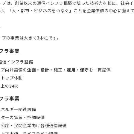
ープは、創業以来の通信インフラ構築で培った技術力を核に、社会イン
広げ、「人・都市・ビジネスをつなぐ」ことを企業価値の中心に据え
容
ープの事業は大きく3本柱です。
ンフラ事業
通信インフラ整備
リア向け設備の
企画・設計・施工・運用・保守
を一貫提供
ストップ体制
売上の
34%
ンフラ事業
エネルギー関連設備
ンターの電気・空調設備
官公庁・民間企業向け各種通信設備
、上下水道、ライフライン整備