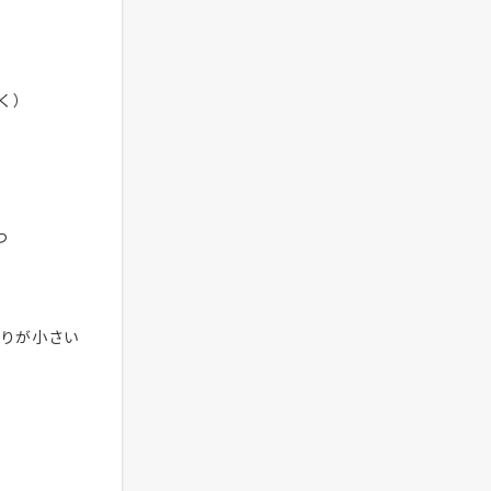
く）
つ
偏りが小さい