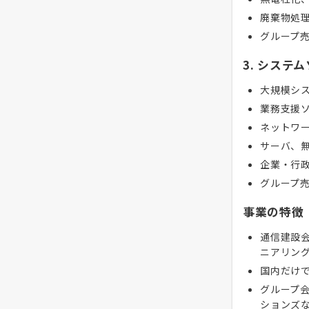
廃棄物処
グループ
3. システ
大規模シ
業務支援
ネットワ
サーバ、無
企業・行政
グループ
事業の特徴
通信建設
ニアリン
国内だけ
グループ
ションズ