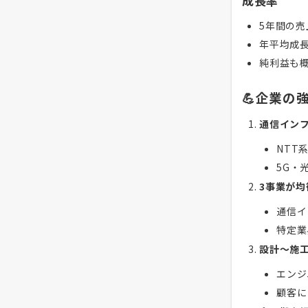
成長率
5年間の売
年平均成長
純利益も
💪企業の
通信イン
NTT
5G・
3事業が
通信イ
特定業
設計～施
エンジ
顧客に