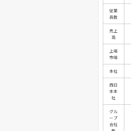
従業
員数
売上
高
上場
市場
本社
西日
本本
社
グル
ープ
会社
数