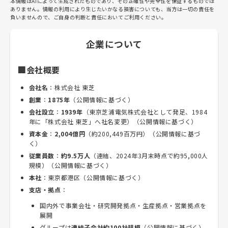
本情報はAIによって生成されたものであり、その正確性や完全性を保証するものでは
ありません。情報の利用により生じたいかなる損害についても、当方は一切の責任を
負いませんので、ご自身の判断と責任においてご利用ください。
企業について
🏢会社概要
会社名
：株式会社 東芝
創業
：
1875年
（公開情報に基づく）
会社設立
：
1939年
（東京芝浦電気株式会社として発足、1984
年に「株式会社 東芝」へ社名変更）（公開情報に基づく）
資本金
：
2,004億円
（約200,449百万円）（公開情報に基づ
く）
従業員数
：
約9.5万人
（連結、2024年3月末時点で約95,000人
規模）（公開情報に基づく）
本社
：東京都港区（公開情報に基づく）
支店・拠点
：
国内外で事業会社・研究開発拠点・生産拠点・営業拠点を
展開
グループは
連結子会社約100社規模
（公開情報に基づく）