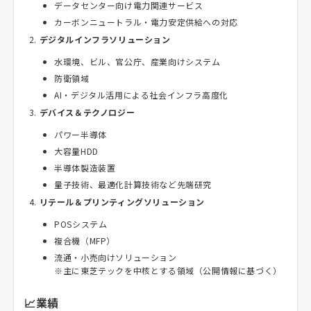
データセンター向け電力関連サービス
カーボンニュートラル・電力安定供給への対応
デジタルインフラソリューション
水環境、ビル、官公庁、産業向けシステム
防衛領域
AI・デジタル活用による社会インフラ高度化
デバイス＆テクノロジー
パワー半導体
大容量HDD
半導体製造装置
量子技術、最適化計算技術など先端研究
リテール＆プリンティングソリューション
POSシステム
複合機（MFP）
流通・小売向けソリューション
※主に東芝テックを中核とする領域（公開情報に基づく）
📈業績