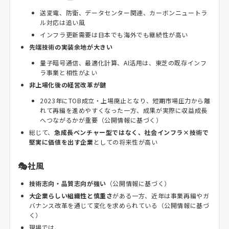
送変電、防衛、データセンター関連、カーボンニュートラ
ル対応は追い風
インフラ更新需要は日本でも海外でも継続性が高い
先端技術の実装余地が大きい
量子暗号通信、最適化計算、AI活用は、東芝の既存インフ
ラ事業と相性がよい
非上場化後の経営改革が鍵
2023年にTOB成立・上場廃止となり、短期市場圧力から離
れて再編を進めやすくなった一方、成果が実際に収益成長
へつながるかが重要（公開情報に基づく）
総じて、
急成長ベンチャー型ではなく、社会インフラ×技術で
堅実に価値を出す企業
としての将来性が高い
🎭社風
技術志向・品質志向が強い
（公開情報に基づく）
大企業らしい組織性と慎重さ
がある一方、近年は事業再編やガ
バナンス改革を通じて変化を求められている（公開情報に基づ
く）
現場では、