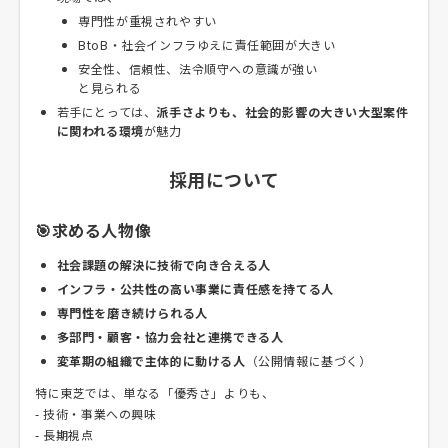
専門性が重視されやすい
BtoB・社会インフラゆえに責任範囲が大きい
安全性、信頼性、法令順守への意識が強い
と見られる
若手にとっては、
派手さよりも、社会的影響の大きい大型案件
に関われる環境
が魅力
採用について
🎯求める人物像
社会課題の解決に技術で向き合える人
インフラ・公共性の高い事業に責任感を持てる人
専門性を磨き続けられる人
多部門・顧客・協力会社と連携できる人
変革期の組織で主体的に動ける人
（公開情報に基づく）
特に東芝では、単なる「優秀さ」よりも、
- 技術・事業への興味
- 長期視点