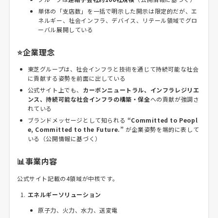
単体の「支店数」を一括で明示した開示は限定的だが、エ
ネルギー、社会インフラ、デバイス、リテール領域でグロ
ーバル展開している
⭐企業理念
東芝グループは、社会インフラと技術を通じて持続可能な社会
に貢献する姿勢を前面に出している
公式サイト上でも、
カーボンニュートラル、インフラレジリエ
ンス、持続可能な社会インフラの構築・保全
への貢献が強調さ
れている
ブランドメッセージとして知られる
“Committed to Peopl
e, Committed to the Future.”
が企業姿勢を端的に表して
いる（公開情報に基づく）
📊事業内容
公式サイト記載の4領域が中核です。
エネルギーソリューション
原子力、火力、水力、送変電