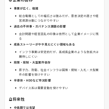
事業が広く、複雑
総合電機としての幅広さは強みだが、意思決定の遅さや経
営資源分散につながりやすい
過去の不祥事・ガバナンス課題の影響
会計問題や経営混乱の印象は依然として企業イメージに残
る
成長ストーリーがやや見えにくい領域もある
インフラ事業は安定的だが、高成長企業のような急拡大は
期待しにくい
政策・規制・大型案件依存
原子力、防衛、社会インフラは国策・規制・入札・大型案
件の影響を受けやすい
半導体・HDDなど市況影響
デバイス系は需要変動を受けやすい
🔮将来性
中長期では有望