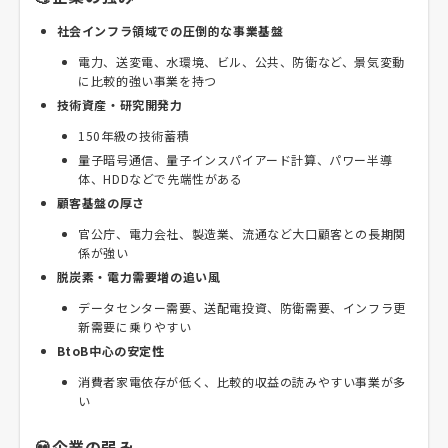
社会インフラ領域での圧倒的な事業基盤
電力、送変電、水環境、ビル、公共、防衛など、景気変動
に比較的強い事業を持つ
技術資産・研究開発力
150年級の技術蓄積
量子暗号通信、量子インスパイアード計算、パワー半導
体、HDDなどで先端性がある
顧客基盤の厚さ
官公庁、電力会社、製造業、流通など大口顧客との長期関
係が強い
脱炭素・電力需要増の追い風
データセンター需要、送配電投資、防衛需要、インフラ更
新需要に乗りやすい
BtoB中心の安定性
消費者家電依存が低く、比較的収益の読みやすい事業が多
い
💀企業の弱み