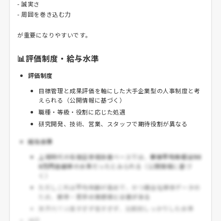
- 誠実さ
- 周囲を巻き込む力
が重要になりやすいです。
📊評価制度・給与水準
評価制度
目標管理と成果評価を軸にした大手企業型の人事制度と考
えられる（公開情報に基づく）
職種・等級・役割に応じた処遇
研究開発、技術、営業、スタッフで期待役割が異なる
給与水準
上場時代の有価証券報告書ベースでは、
単体平均年収は90
0万円台前半
の水準だったとみられる（公開情報に基づ
く）
ただしこれは平均年齢が高めで、かつ親会社単体データの
ため、
新卒・若手の実感値とは差がある
業界内では
高すぎず低すぎず、比較的しっかりした水準
補足