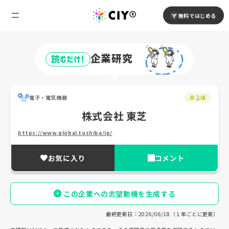
無料ではじめる
企業研究
読むだけ!
電子・電気機器
非上場
株式会社 東芝
https://www.global.toshiba/jp/
お気に入り
コメント
この企業への志望動機を生成する
最終更新日：2026/06/18（１年ごとに更新）