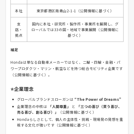
本社
東京都港区南青山2-1-1（公開情報に基づく）
支
国内に本社・研究所・製作所・事業所を展開し、グ
店・
ローバルでは33の国・地域で事業展開（公開情報に
拠点
基づく）
補足
Hondaは単なる自動車メーカーではなく、二輪・四輪・金融・パ
ワープロダクツ・マリン・航空などを持つ総合モビリティ企業です
（公開情報に基づく）。
⭐企業理念
グローバルブランドスローガンは
“The Power of Dreams”
企業理念の中核は
「人間尊重」
と
「三つの喜び（買う喜び、
売る喜び、創る喜び）」
（公開情報に基づく）
Hondaらしさとして、個人の主体性・挑戦・現場発の発想を重
視する文化が強いです（公開情報に基づく）