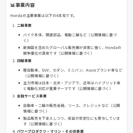
📊事業内容
Hondaの主要事業は以下の4本柱です。
二輪事業
バイク本体、関連部品、電動二輪など（公開情報に基づ
く）
新興国を含めたグローバル販売網が非常に強く、Hondaの
競争優位の源泉です（公開情報に基づく）
四輪事業
軽自動車、SUV、セダン、ミニバン、Acuraブランド車など
（公開情報に基づく）
主力市場は日本・北米・アジアで、近年はハイブリッド車
と電動化対応が重要テーマです（公開情報に基づく）
金融サービス事業
自動車・二輪の販売金融、リース、クレジットなど（公開
情報に基づく）
製品販売を下支えしつつ、収益の安定化にも寄与していま
す（公開情報に基づく）
パワープロダクツ・マリン・その他事業