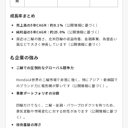
期
成長率まとめ
売上高の5年CAGR：約8.1%
（公開情報に基づく）
純利益の5年CAGR：約25.0%
（公開情報に基づく）
直近は二輪の強さ、北米四輪の収益改善、金融事業、為替追い
風などで大きく伸長しています（公開情報に基づく）
💪企業の強み
二輪での圧倒的なグローバル競争力
Hondaは世界の二輪市場で非常に強く、特にアジア・新興国で
のブランド力と販売網が厚いです（公開情報に基づく）。
事業ポートフォリオの分散
四輪だけでなく、二輪・金融・パワープロダクツを持つため、
景気変動や市場変化に対する耐性があります（公開情報に基づ
く）。
技術基盤の厚さ