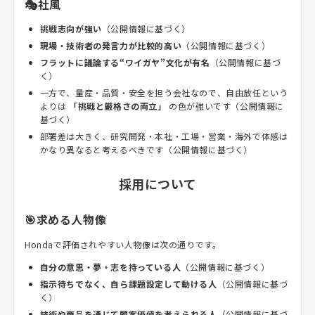
🎭社風
挑戦志向が強い
（公開情報に基づく）
現場・技術者の発言力が比較的高い
（公開情報に基づく）
フラットに議論する“ワイガヤ”文化が有名
（公開情報に基づ
く）
一方で、量産・品質・安全を担う会社なので、自由放任という
よりは
「挑戦と厳格さの両立」
の色が強いです（公開情報に
基づく）
部署差は大きく、研究開発・本社・工場・営業・海外で体感は
かなり異なると考えるべきです（公開情報に基づく）
採用について
🎯求める人物像
Hondaで評価されやすい人物像は次の通りです。
自分の意思・夢・志を持っている人
（公開情報に基づく）
指示待ちでなく、自ら課題設定して動ける人
（公開情報に基づ
く）
技術や商品を通じて顧客価値を考えられる人
（公開情報に基づ