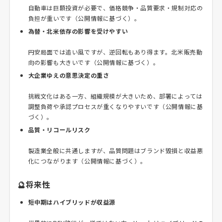
自動車は巨額投資が必要で、価格競争・品質要求・規制対応の
負担が重いです（公開情報に基づく）。
為替・北米依存の影響を受けやすい
円安局面では追い風ですが、逆回転もあり得ます。北米販売動
向の影響も大きいです（公開情報に基づく）。
大企業ゆえの意思決定の重さ
挑戦文化はある一方、組織規模が大きいため、部署によっては
調整負荷や承認プロセスが重くなりやすいです（公開情報に基
づく）。
品質・リコールリスク
製造業全般に共通しますが、品質問題はブランド毀損と収益悪
化につながります（公開情報に基づく）。
🔮将来性
短中期はハイブリッドが収益源