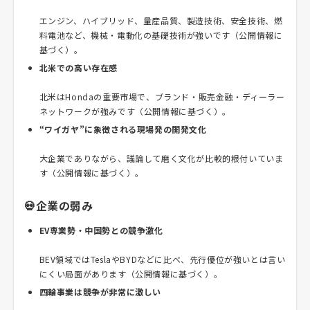
エンジン、ハイブリッド、量産品質、製造技術、安全技術、燃
料電池など、機械・電動化の基礎技術が強いです（公開情報に
基づく）。
北米での高い存在感
北米はHondaの重要市場で、ブランド・販売金融・ディーラー
ネットワークが強みです（公開情報に基づく）。
“ワイガヤ”に象徴される現場発の開発文化
大企業でありながら、議論して磨く文化が比較的根付いていま
す（公開情報に基づく）。
💀企業の弱み
EV専業勢・中国勢との競争激化
BEV領域ではTeslaやBYDなどに比べ、先行優位が強いとは言い
にくい局面があります（公開情報に基づく）。
四輪事業は競争が非常に激しい