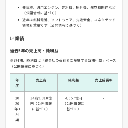
発電機、汎用エンジン、芝刈機、船外機、航空機関連など
（公開情報に基づく）
近年は燃料電池、ソフトウェア、先進安全、コネクテッド
領域も重要です（公開情報に基づく）
📈業績
過去5年の売上高・純利益
※3月期、純利益は「親会社の所有者に帰属する当期利益」ベース
（公開情報に基づく）
年
売上高
純利益
売上成長率
度
20
14兆9,310億
4,557億円
-
20
円（公開情報
（公開情報に
年3
に基づく）
基づく）
月
期