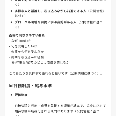
く）
多様な人と議論し、巻き込みながら前進できる人
（公開情報に
基づく）
グローバル環境を前提に学ぶ姿勢がある人
（公開情報に基づ
く）
面接で刺さりやすい要素
- なぜHondaか
- 何を実現したいか
- 失敗から何を学んだか
- 周囲を巻き込んだ経験
- 技術/事業/顧客のどこに価値を感じるか
このあたりを具体例で語れると強いです（公開情報に基づく）。
📊評価制度・給与水準
評価制度
目標管理と役割・成果を重視する運用が基本で、等級に応じて
期待役割が明確化される傾向があります（公開情報に基づ