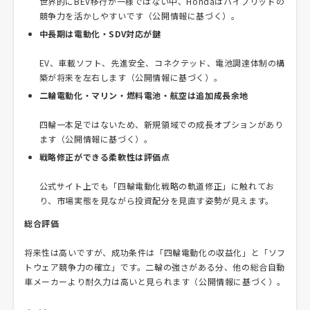
世界的にBEV移行が一様ではない中、Hondaはハイブリッドの
競争力を活かしやすいです（公開情報に基づく）。
中長期は電動化・SDV対応が鍵
EV、車載ソフト、先進安全、コネクテッド、電池調達体制の構
築が将来を左右します（公開情報に基づく）。
二輪電動化・マリン・燃料電池・航空は追加成長余地
四輪一本足ではないため、新規領域での成長オプションがあり
ます（公開情報に基づく）。
戦略修正ができる柔軟性は評価点
公式サイト上でも「四輪電動化戦略の軌道修正」に触れてお
り、市場実態を見ながら投資配分を見直す姿勢が見えます。
総合評価
将来性は高いですが、成功条件は「四輪電動化の収益化」と「ソフ
トウェア競争力の確立」です。二輪の強さがある分、他の総合自動
車メーカーより耐久力は高いと見られます（公開情報に基づく）。