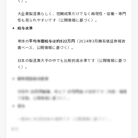
く）。
大企業製造業らしく、短期成果だけでなく再現性・協働・専門
性も見られやすいです（公開情報に基づく）。
給与水準
単体の
平均年間給与は約822万円
（2024年3月期有価証券報告
書ベース、公開情報に基づく）。
日本の製造業大手の中でも比較的高水準です（公開情報に基づ
く）。
新卒初任給の目安
学部卒
25万円前後
、修士了
27万円台
が目安です（年度・職種
で変動、公開情報に基づく）。
賞与
一般的に年2回支給の運用です（公開情報に基づく）。
見方