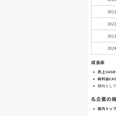
202
202
202
202
成長率
売上CAGR
純利益CAG
傾向とし
💪企業の
国内トッ