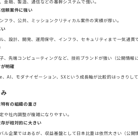
、金融、製造、通信などの基幹システムで強い。
高信頼案件に強い
ンフラ、公共、ミッションクリティカル案件の実績が厚い。
高い
ル、設計、開発、運用保守、インフラ、セキュリティまで一気通貫
力
量子、先端コンピューティングなど、技術ブランドが強い（公開情報
マが明確
nce、AI、モダナイゼーション、SXという成長軸が比較的はっきりし
弱み
業特有の組織の重さ
定や社内調整が複雑になりやすい。
依存が相対的に大きい
バル企業ではあるが、収益基盤として日本比重は依然大きい（公開