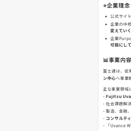
⭐企業理念
公式サイ
企業の中
変えてい
企業Purp
可能にし
📊事業内
富士通は、従
ン中心
へ事業
主な事業領域
-
Fujitsu Uv
- 社会課題解
- 製造、金
-
コンサルテ
- 「Uvance W