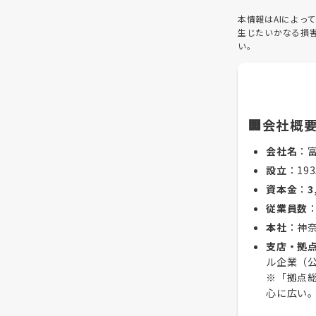
本情報はAIによ
生じたいかなる損
い。
🏢会社概
会社名
：
設立
：19
資本金
：
3
従業員数
本社
：神
支店・拠
ル企業（
※「拠点
心に広い