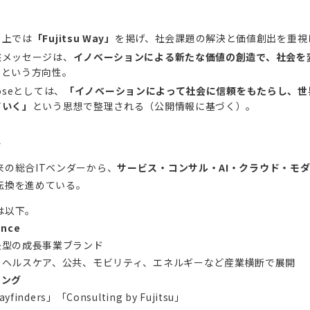
ト上では
「Fujitsu Way」
を掲げ、社会課題の解決と価値創出を重視
核メッセージは、
イノベーションによる新たな価値の創造で、社会を
く
という方向性。
oseとしては、
「イノベーションによって社会に信頼をもたらし、世
ていく」
という思想で整理される（公開情報に基づく）。
容
来の総合ITベンダーから、
サービス・コンサル・AI・クラウド・モ
転換を進めている。
は以下。
ance
決型の成長事業ブランド
融、ヘルスケア、公共、モビリティ、エネルギーなど産業横断で展開
ィング
ayfinders」「Consulting by Fujitsu」