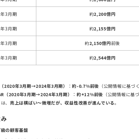
1年3月期
約
2,200億円
2年3月期
約
2,155億円
3年3月期
約
2,150億円
前後
4年3月期
約
2,544億円
（2020年3月期→2024年3月期）
：
約-0.7%前後
（公開情報に基づ
R（2020年3月期→2024年3月期）
：
約+12%前後
（公開情報に基
ては、
売上は横ばい〜微増だが、収益性改善が進んでいる
。
強み
プ級の顧客基盤