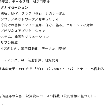
業務変革、データ活用、AI活用支援
モダナイゼーション
ム刷新、ERP、クラウド移行、レガシー脱却
インフラ／ネットワーク／セキュリティ
官公庁向けの基幹インフラ運用、保守、監視、セキュリティ対策
ア／ビジネスアプリケーション
務システム、業種別ソリューション
ドリブン領域
ライズ向けAI、業務自動化、データ活用基盤
ューティング、AI、先進計算、研究開発
日本の大手SIer」から「グローバルなDX・SXパートナー」へ変わ
有価証券報告書・決算資料ベースの
概数
（公開情報に基づく）。