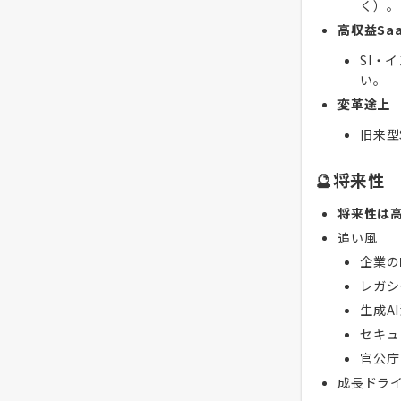
く）。
高収益Sa
SI・
い。
変革途上
旧来型
🔮将来性
将来性は
追い風
企業の
レガシ
生成A
セキュ
官公庁
成長ドラ