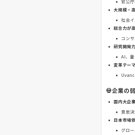
官公庁
大規模・
社会イ
総合力が
コンサ
研究開発
AI、
変革テー
Uva
💀企業の
国内大企
意思決
日本市場
グロー