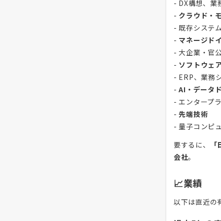
- DX構想、
-
クラウド・
- 既存システ
-
マネージド
- 大企業・
-
ソフトウェ
- ERP、業
-
AI・データ
- エンタープ
-
先端技術
- 量子コンピ
要するに、
「
会社
。
📈業績
以下は直近の