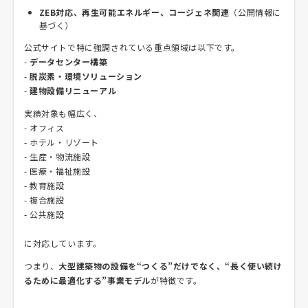
ZEB対応、再生可能エネルギー、コージェネ関連
（公開情報に
基づく）
公式サイトで特に強調されている重点領域は以下です。
-
データセンター構築
-
脱炭素・環境ソリューション
-
建物設備リニューアル
実績対象も幅広く、
- オフィス
- ホテル・リゾート
- 生産・物流施設
- 医療・福祉施設
- 教育施設
- 複合施設
- 公共施設
に対応しています。
つまり、
大型建築物の設備を“つくる”だけでなく、“長く使い続け
るために最適化する”事業モデル
が特徴です。