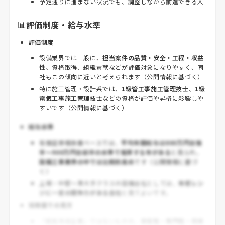
予定通りに進まない状況でも、調整しながら前進できる人
📊評価制度・給与水準
評価制度
設備業界では一般に、
担当案件の品質・安全・工程・収益
性
、資格取得、組織貢献などが評価対象になりやすく、同
社もこの傾向に近いと考えられます（公開情報に基づく）
特に施工管理・設計系では、
1級管工事施工管理技士
、
1級
電気工事施工管理技士
などの資格が評価や昇格に影響しや
すいです（公開情報に基づく）
給与水準
有価証券報告書ベースでは、
平均年間給与は800万円台後
半〜900万円台前半の水準で推移する年がある
と見られ、
設備工事業界の中では比較的高め
です（公開情報に基づ
く）
上場・中堅〜準大手クラスの設備会社としては、
年収レン
ジに一定の競争力がある会社
と見てよいです。
採用面での見方
「超高年収企業」ではないものの、
安定性・専門性・将来