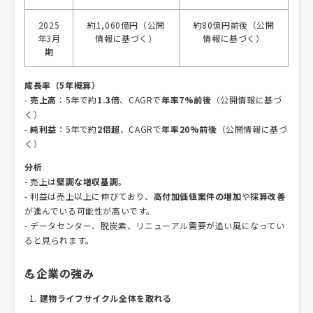
2025
約1,060億円（公開
約80億円前後（公開
年3月
情報に基づく）
情報に基づく）
期
成長率（5年概算）
-
売上高
：5年で約
1.3倍
、CAGRで
年率7%前後
（公開情報に基づ
く）
-
純利益
：5年で約
2倍超
、CAGRで
年率20%前後
（公開情報に基づ
く）
分析
- 売上は
堅調な増収基調
。
- 利益は売上以上に伸びており、
高付加価値案件の増加
や
採算改善
が進んでいる可能性が高いです。
- データセンター、脱炭素、リニューアル需要が追い風になってい
ると見られます。
💪企業の強み
建物ライフサイクル全体を取れる