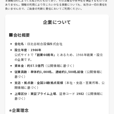
本情報はAIによって生成されたものであり、その正確性や完全性を保証するものでは
ありません。情報の利用により生じたいかなる損害についても、当方は一切の責任を
負いませんので、ご自身の判断と責任においてご利用ください。
企業について
🏢会社概要
会社名
：日比谷総合設備株式会社
設立年度
：
1966年
公式サイトで
「創業60周年」
とあるため、1966年創業・設立
の企業です。
資本金
：
約57.5億円
（公開情報に基づく）
従業員数
：
単体約1,000名、連結約1,500名前後
（公開情報に
基づく）
支店・拠点数
：
全国10数拠点規模
（本社・支店・営業所等、公
開情報に基づく）
上場区分
：
東証プライム上場
、証券コード
1982
（公開情報に
基づく）
⭐企業理念