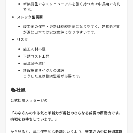
新築偏重でなく
リニューアル
を強く持つ点は中長期で有利
です。
ストック型需要
竣工後の保守・更新は継続需要になりやすく、建物老朽化
が進む日本では安定案件になりやすいです。
リスク
施工人材不足
下請コスト上昇
受注競争激化
建設投資サイクルの減速
こうした点は継続監視が必要です。
🎭社風
公式採用メッセージの
「みなさんのやる気と革新力が当社のさらなる成長の原動力です。
挑戦をお待ちしています。」
から見ると、単に保守的な老舗というより、
堅実さの中に技術革新