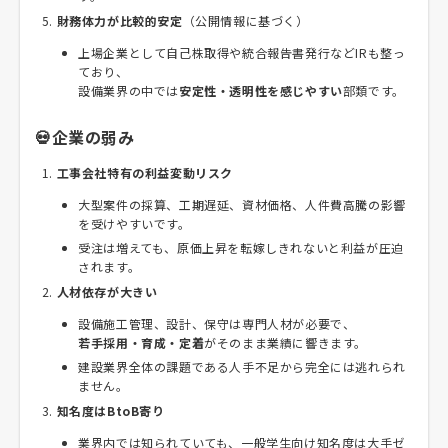
財務体力が比較的安定
（公開情報に基づく）
上場企業として自己株取得や統合報告書発行などIRも整っ
ており、
設備業界の中では
安定性・透明性を感じやすい
部類です。
💀企業の弱み
工事会社特有の利益変動リスク
大型案件の採算、工期遅延、資材価格、人件費高騰の影響
を受けやすいです。
受注は増えても、原価上昇を転嫁しきれないと利益が圧迫
されます。
人材依存が大きい
設備施工管理、設計、保守は専門人材が必要で、
若手採用・育成・定着
がそのまま業績に響きます。
建設業界全体の課題である人手不足から完全には逃れられ
ません。
知名度はBtoB寄り
業界内では知られていても、一般学生向け知名度は大手ゼ