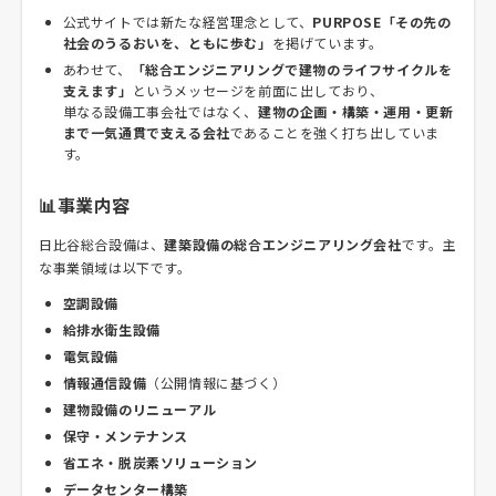
公式サイトでは新たな経営理念として、
PURPOSE「その先の
社会のうるおいを、ともに歩む」
を掲げています。
あわせて、
「総合エンジニアリングで建物のライフサイクルを
支えます」
というメッセージを前面に出しており、
単なる設備工事会社ではなく、
建物の企画・構築・運用・更新
まで一気通貫で支える会社
であることを強く打ち出していま
す。
📊事業内容
日比谷総合設備は、
建築設備の総合エンジニアリング会社
です。主
な事業領域は以下です。
空調設備
給排水衛生設備
電気設備
情報通信設備
（公開情報に基づく）
建物設備のリニューアル
保守・メンテナンス
省エネ・脱炭素ソリューション
データセンター構築