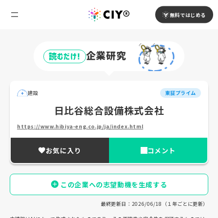
無料ではじめる
企業研究
読むだけ!
建設
東証プライム
日比谷総合設備株式会社
https://www.hibiya-eng.co.jp/ja/index.html
お気に入り
コメント
この企業への志望動機を生成する
最終更新日：2026/06/18（１年ごとに更新）