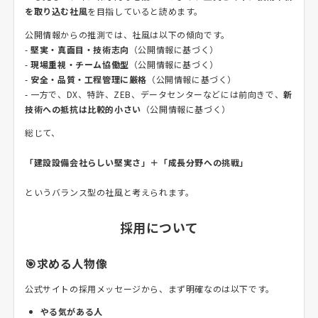
を取り込む社風
を目指していると読めます。
公開情報からの推測では、社風は以下の傾向です。
-
堅実・真面目・技術志向
（公開情報に基づく）
-
現場重視・チーム協働型
（公開情報に基づく）
-
安全・品質・工程管理に厳格
（公開情報に基づく）
- 一方で、DX、特許、ZEB、データセンターなどには前向きで、
新
技術への抵抗は比較的小さい
（公開情報に基づく）
総じて、
「建設設備会社らしい堅実さ」＋「成長分野への挑戦」
というバランス型の社風と考えられます。
採用について
🎯求める人物像
公式サイトの採用メッセージから、まず明確なのは以下です。
やる気がある人