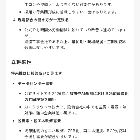
ネコンや空調大手より高くない可能性があります。
採用で母集団形成に苦戦しやすい一面はありえます。
現場都合の働き方が一定残る
公式でも時間外労働削減に触れており改善は進めています
が、
設備工事会社である以上、
繁忙期・現場配属・工期対応
の
影響は受けやすいです。
🔮将来性
将来性は比較的高い
と見ます。
データセンター需要
公式サイトでも2026年に
都市型AI基盤における冷却最適化
の共同検証
を開始。
AI・クラウドの拡大で、設備会社の中でも空調・電源・熱
対策に強い企業は追い風です。
脱炭素・省エネ改修需要
既存建物の省エネ改修、ZEB化、再エネ連携、BCP対応は
今後も需要が続きやすいです。