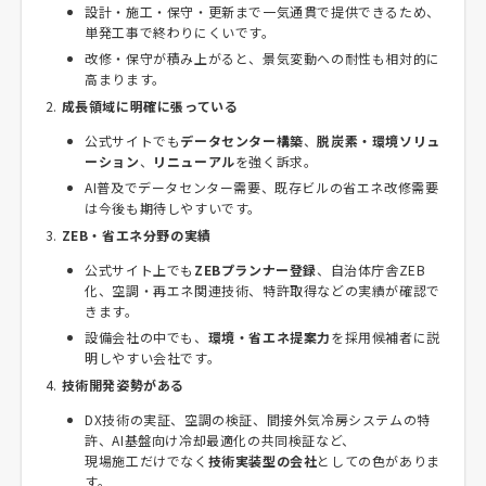
設計・施工・保守・更新まで一気通貫で提供できるため、
単発工事で終わりにくいです。
改修・保守が積み上がると、景気変動への耐性も相対的に
高まります。
成長領域に明確に張っている
公式サイトでも
データセンター構築
、
脱炭素・環境ソリュ
ーション
、
リニューアル
を強く訴求。
AI普及でデータセンター需要、既存ビルの省エネ改修需要
は今後も期待しやすいです。
ZEB・省エネ分野の実績
公式サイト上でも
ZEBプランナー登録
、自治体庁舎ZEB
化、空調・再エネ関連技術、特許取得などの実績が確認で
きます。
設備会社の中でも、
環境・省エネ提案力
を採用候補者に説
明しやすい会社です。
技術開発姿勢がある
DX技術の実証、空調の検証、間接外気冷房システムの特
許、AI基盤向け冷却最適化の共同検証など、
現場施工だけでなく
技術実装型の会社
としての色がありま
す。