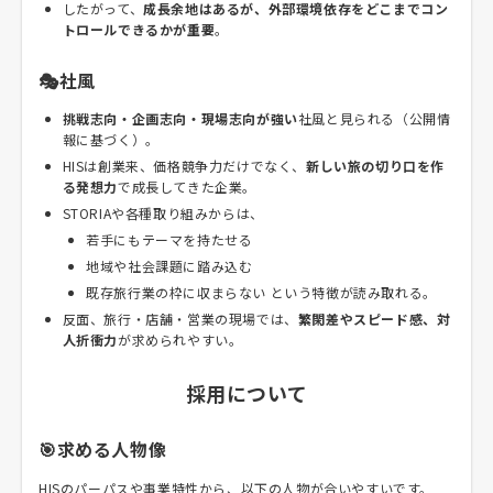
したがって、
成長余地はあるが、外部環境依存をどこまでコン
トロールできるかが重要
。
🎭社風
挑戦志向・企画志向・現場志向が強い
社風と見られる（公開情
報に基づく）。
HISは創業来、価格競争力だけでなく、
新しい旅の切り口を作
る発想力
で成長してきた企業。
STORIAや各種取り組みからは、
若手にもテーマを持たせる
地域や社会課題に踏み込む
既存旅行業の枠に収まらない という特徴が読み取れる。
反面、旅行・店舗・営業の現場では、
繁閑差やスピード感、対
人折衝力
が求められやすい。
採用について
🎯求める人物像
HISのパーパスや事業特性から、以下の人物が合いやすいです。