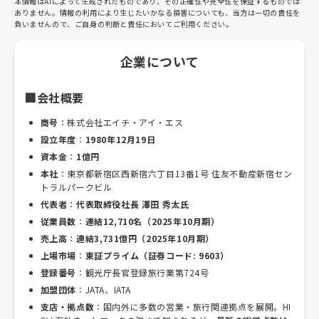
本情報はAIによって生成されたものであり、その正確性や完全性を保証するものでは
ありません。情報の利用により生じたいかなる損害についても、当方は一切の責任を
負いませんので、ご自身の判断と責任においてご利用ください。
企業について
🏢会社概要
商号
：株式会社エイチ・アイ・エス
設立年度
：
1980年12月19日
資本金
：
1億円
本社
：東京都新宿区西新宿六丁目13番1号 住友不動産新宿セン
トラルパークビル
代表者
：
代表取締役社長 澤田 秀太氏
従業員数
：
連結12,710名（2025年10月期）
売上高
：
連結3,731億円（2025年10月期）
上場市場
：
東証プライム（証券コード: 9603）
登録番号
：観光庁長官登録旅行業第724号
加盟団体
：JATA、IATA
支店・拠点数
：国内外に多数の営業・旅行関連拠点を展開。HI