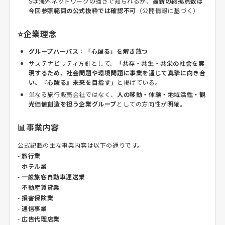
Sは海外ネットワークの強さで知られるが、
最新の総拠点数は
今回参照範囲の公式抜粋では確認不可
（公開情報に基づく）
⭐企業理念
グループパーパス
：
「心躍る」を解き放つ
サステナビリティ方針として、
「共存・共生・共栄の社会を実
現するため、社会問題や環境問題に事業を通じて真摯に向き合
い、『心躍る』未来を目指す」
と掲げている。
単なる旅行販売会社ではなく、
人の移動・体験・地域活性・観
光価値創造を担う企業グループ
としての方向性が明確。
📊事業内容
公式記載の主な事業内容は以下の通りです。
-
旅行業
-
ホテル業
-
一般旅客自動車運送業
-
不動産賃貸業
-
損害保険業
-
通信事業
-
広告代理店業