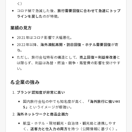
く）
コロナ禍で急減した後、
旅行需要回復に合わせて急速にトップ
ラインを戻した
のが特徴。
業績の見方
2021年はコロナ影響で大幅悪化。
2022年以降、
海外渡航再開・訪日回復・ホテル需要回復
が寄
与。
ただし、旅行会社特有の構造として、
売上回復＝利益率改善
と
は限らず、利益は為替・燃油・競争・販管費の影響を受けやす
い。
💪企業の強み
ブランド認知度が非常に高い
国内旅行会社の中でも知名度が高く、
「海外旅行に強いHI
S」
というイメージが根強い。
海外ネットワークと商品企画力
航空・ホテル・現地観光・自治体・観光局と連携しやす
く、
送客力と仕入力の両方
を持つ（公開情報に基づく）。