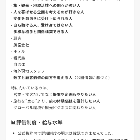
-
旅・観光・地域活性への関心が強い人
-
人を喜ばせる企画を考えるのが好きな人
-
変化を前向きに受け止められる人
-
自ら動ける人、受け身ではない人
-
多様な相手と関係構築できる人
- 顧客
- 航空会社
- ホテル
- 観光局
- 自治体
- 海外現地スタッフ
-
数字と顧客価値の両方を追える人
（公開情報に基づく）
特に向いているのは、
- 営業・接客だけでなく
提案や企画もやりたい人
- 旅行を“売る”より、
旅の体験価値を設計したい人
- グローバル環境や観光ビジネスに関わりたい人
📊評価制度・給与水準
公式抜粋内で詳細制度の明示は確認できませんでした。