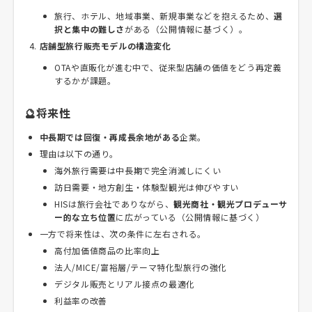
旅行、ホテル、地域事業、新規事業などを抱えるため、
選
択と集中の難しさ
がある（公開情報に基づく）。
店舗型旅行販売モデルの構造変化
OTAや直販化が進む中で、従来型店舗の価値をどう再定義
するかが課題。
🔮将来性
中長期では回復・再成長余地がある
企業。
理由は以下の通り。
海外旅行需要は中長期で完全消滅しにくい
訪日需要・地方創生・体験型観光は伸びやすい
HISは旅行会社でありながら、
観光商社・観光プロデューサ
ー的な立ち位置
に広がっている（公開情報に基づく）
一方で将来性は、次の条件に左右される。
高付加価値商品の比率向上
法人/MICE/富裕層/テーマ特化型旅行の強化
デジタル販売とリアル接点の最適化
利益率の改善