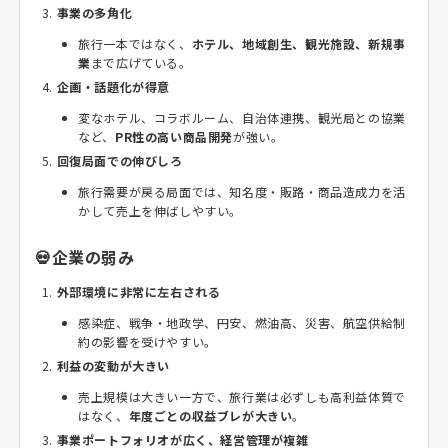
事業の多角化
旅行一本ではなく、
ホテル、地域創生、観光施設、新規事
業
まで広げている。
企画・話題化が得意
変なホテル、コラボルーム、自治体連携、観光局との協業
など、
PR性の高い商品開発
が強い。
回復局面での伸びしろ
旅行需要が戻る局面では、知名度・販路・商品造成力を活
かして売上を伸ばしやすい。
💀企業の弱み
外部環境に非常に左右される
感染症、戦争・地政学、円安、燃油高、災害、航空供給制
約の影響を受けやすい。
利益の変動が大きい
売上規模は大きい一方で、旅行業は必ずしも高利益体質で
はなく、
年度ごとの収益ブレが大きい
。
事業ポートフォリオが広く、経営管理が複雑