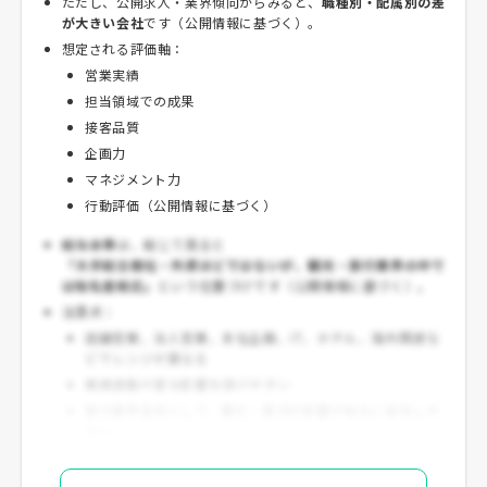
ただし、公開求人・業界傾向からみると、
職種別・配属別の差
が大きい会社
です（公開情報に基づく）。
想定される評価軸：
営業実績
担当領域での成果
接客品質
企画力
マネジメント力
行動評価（公開情報に基づく）
給与水準
は、総じて見ると
「大手総合商社・外資ほどではないが、観光・旅行業界の中で
は知名度相応」
という位置づけです（公開情報に基づく）。
注意点：
店舗営業、法人営業、本社企画、IT、ホテル、海外関連な
どでレンジが異なる
業績連動や賞与影響を受けやすい
旅行業界全体として、繁忙・景況の影響が給与に波及しや
すい