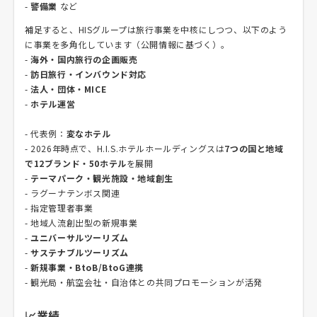
-
警備業
など
補足すると、HISグループは旅行事業を中核にしつつ、以下のよう
に事業を多角化しています（公開情報に基づく）。
-
海外・国内旅行の企画販売
-
訪日旅行・インバウンド対応
-
法人・団体・MICE
-
ホテル運営
- 代表例：
変なホテル
- 2026年時点で、H.I.S.ホテルホールディングスは
7つの国と地域
で12ブランド・50ホテル
を展開
-
テーマパーク・観光施設・地域創生
- ラグーナテンボス関連
- 指定管理者事業
- 地域人流創出型の新規事業
-
ユニバーサルツーリズム
-
サステナブルツーリズム
-
新規事業・BtoB/BtoG連携
- 観光局・航空会社・自治体との共同プロモーションが活発
📈業績