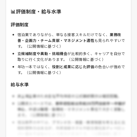
📊評価制度・給与水準
評価制度
宿泊業でありながら、単なる接客スキルだけでなく、
業務改
善・企画力・チーム貢献・マネジメント適性
も見られやすいで
す。（公開情報に基づく）
立候補制度や異動・挑戦機会
が比較的多く、キャリアを自分で
取りに行く文化があります。（公開情報に基づく）
年功一本ではなく、
役割と成果に応じた評価
の色合いが強めで
す。（公開情報に基づく）
給与水準
非上場企業のため全社平均年収の公式継続開示は確認困難。
公開求人ベースでは、
新卒初任給は月給20万円台前半～中盤が
中心
、中途は職種・勤務地・マネジメント責任で大きく変動し
ます。（公開情報に基づく）
宿泊業界の中では、
ブランド力・裁量・教育制度を考えると比
較的競争力はあるが、外資高級ホテルや総合商社系ディベロッ
パー並みではない
という見方が妥当です。（公開情報に基づ