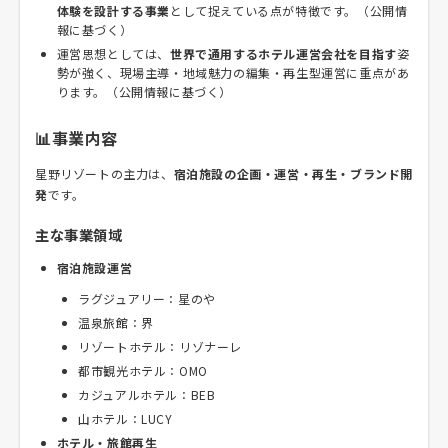
体験を設計する事業
として捉えている点が特徴です。（公開情
報に基づく）
運営思想としては、
世界で通用するホテル運営会社を目指す
姿
勢が強く、現場主導・地域魅力の編集・再生型運営に重点があ
ります。（公開情報に基づく）
📊事業内容
星野リゾートの主力は、
宿泊施設の企画・運営・再生・ブランド開
発
です。
主な事業領域
宿泊施設運営
ラグジュアリー：星のや
温泉旅館：界
リゾートホテル：リゾナーレ
都市観光ホテル：OMO
カジュアルホテル：BEB
山ホテル：LUCY
ホテル・旅館再生