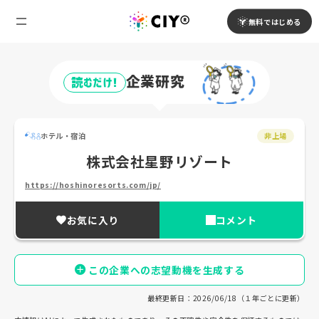
無料ではじめる
企業研究
読むだけ!
ホテル・宿泊
非上場
株式会社星野リゾート
https://hoshinoresorts.com/jp/
お気に入り
コメント
この企業への志望動機を生成する
最終更新日：2026/06/18（１年ごとに更新）