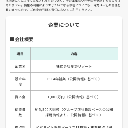
本情報はAIによって生成されたものであり、その正確性や完全性を保証するものでは
ありません。情報の利用により生じたいかなる損害についても、当方は一切の責任を
負いませんので、ご自身の判断と責任においてご利用ください。
企業について
🏢会社概要
項目
内容
企業名
株式会社星野リゾート
設立年
1914年創業（公開情報に基づく）
度
資本金
1,000万円（公開情報に基づく）
従業員
約5,800名規模（グループ正社員数ベースの公開
数
採用情報より、公開情報に基づく）
拠点数
公式サイト掲載ベースで
83施設・事業拠点
（開