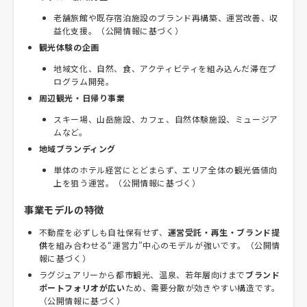
老舗旅館や既存宿泊施設のブランド再構築、運営改善、収
益化支援。（公開情報に基づく）
観光体験の企画
地域文化、自然、食、アクティビティを組み込んだ滞在プ
ログラム開発。
周辺観光・日帰り事業
スキー場、山岳施設、カフェ、自然体験施設、ミュージア
ムなど。
地域ブランディング
単体のホテル経営にとどまらず、エリア全体の観光価値向
上を狙う運営。（公開情報に基づく）
事業モデルの特徴
不動産を必ずしも自社保有せず、
運営受託・再生・ブランド提
供
を組み合わせる“運営力”中心のモデルが強いです。（公開情
報に基づく）
ラグジュアリーから都市観光、温泉、若年層向けまで
ブランド
ポートフォリオが広い
ため、需要分散が効きやすい構造です。
（公開情報に基づく）