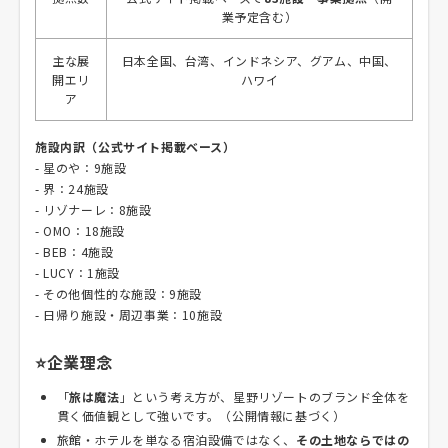
業予定含む）
主な展
日本全国、台湾、インドネシア、グアム、中国、
開エリ
ハワイ
ア
施設内訳（公式サイト掲載ベース）
- 星のや：9施設
- 界：24施設
- リゾナーレ：8施設
- OMO：18施設
- BEB：4施設
- LUCY：1施設
- その他個性的な施設：9施設
- 日帰り施設・周辺事業：10施設
⭐企業理念
「
旅は魔法
」という考え方が、星野リゾートのブランド全体を
貫く価値観として強いです。（公開情報に基づく）
旅館・ホテルを単なる宿泊設備ではなく、
その土地ならではの