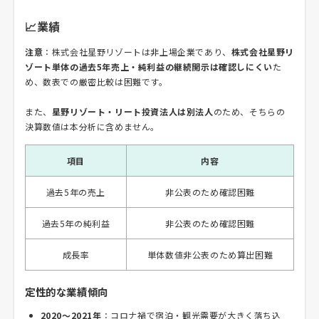
📈業績
注意
：株式会社星野リゾートは非上場企業であり、
株式会社星野リ
ゾート単体の過去5年売上・純利益の継続開示は確認しにくい
た
め、数表での厳密比較は困難です。
また、
星野リゾート・リート投資法人は別法人
のため、そちらの
決算数値は本分析に含めません。
項目
内容
過去5年の売上
非公表のため確認困難
過去5年の純利益
非公表のため確認困難
成長率
単体数値非公表のため算出困難
定性的な業績傾向
2020～2021年
：コロナ禍で宿泊・観光需要が大きく落ち込