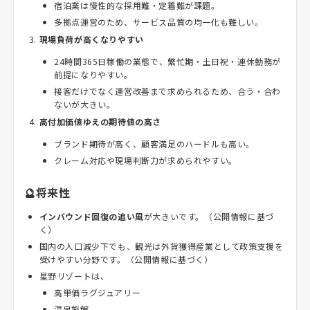
宿泊業は慢性的な採用難・定着難が課題。
多拠点運営のため、サービス品質の均一化も難しい。
現場負荷が高くなりやすい
24時間365日稼働の業態で、繁忙期・土日祝・連休勤務が
前提になりやすい。
接客だけでなく運営改善まで求められるため、合う・合わ
ないが大きい。
高付加価値ゆえの期待値の高さ
ブランド期待が高く、顧客満足のハードルも高い。
クレーム対応や現場判断力が求められやすい。
🔮将来性
インバウンド回復の追い風
が大きいです。（公開情報に基づ
く）
国内の人口減少下でも、観光は外貨獲得産業として政策支援を
受けやすい分野です。（公開情報に基づく）
星野リゾートは、
高単価ラグジュアリー
温泉旅館