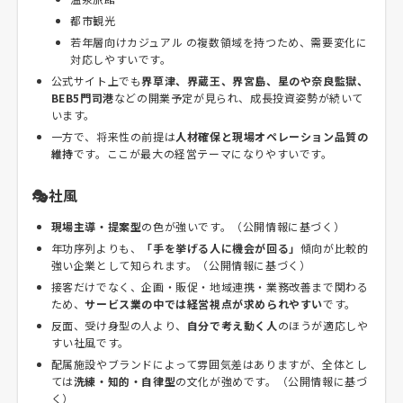
都市観光
若年層向けカジュアル の複数領域を持つため、需要変化に
対応しやすいです。
公式サイト上でも
界草津、界蔵王、界宮島、星のや奈良監獄、
BEB5門司港
などの開業予定が見られ、成長投資姿勢が続いて
います。
一方で、将来性の前提は
人材確保と現場オペレーション品質の
維持
です。ここが最大の経営テーマになりやすいです。
🎭社風
現場主導・提案型
の色が強いです。（公開情報に基づく）
年功序列よりも、
「手を挙げる人に機会が回る」
傾向が比較的
強い企業として知られます。（公開情報に基づく）
接客だけでなく、企画・販促・地域連携・業務改善まで関わる
ため、
サービス業の中では経営視点が求められやすい
です。
反面、受け身型の人より、
自分で考え動く人
のほうが適応しや
すい社風です。
配属施設やブランドによって雰囲気差はありますが、全体とし
ては
洗練・知的・自律型
の文化が強めです。（公開情報に基づ
く）