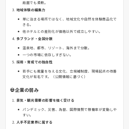
局面でも柔軟。
地域体験の編集力
単に泊まる場所ではなく、地域文化や自然を体験商品化で
きる。
他ホテルとの差別化が価格以外で成立しやすい。
多ブランド・全国分散
温泉地、都市、リゾート、海外まで分散。
一つの市場に依存しすぎない。
採用・育成での独自性
若手にも裁量を与える文化、立候補制度、現場起点の改善
文化が有名です。（公開情報に基づく）
💀企業の弱み
景気・観光需要の影響を強く受ける
パンデミック、災害、為替、国際情勢で稼働率が変動しや
すい。
人手不足業界に属する