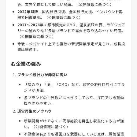
み、業界全体として厳しい局面。（公開情報に基づく）
2022年以降
：国内旅行回復、全国旅行支援、インバウンド再
開で回復基調。（公開情報に基づく）
2023～2024年
：都市観光のOMO、温泉旅館の界、ラグジュア
リーの星のやなど多層ブランドで需要を取り込みやすい局面。
（公開情報に基づく）
今後
：公式サイト上でも複数の新規開業予定が見られ、成長投
資は継続中。
💪企業の強み
ブランド設計力が非常に高い
「星のや」「界」「OMO」など、顧客の旅行目的別にブラ
ンドが明確。
各ブランドの世界観がはっきりしており、採用でも志望動
機を作りやすい。
運営再生のノウハウ
新築開発だけでなく、既存施設を再生し収益化する力が強
い。（公開情報に基づく）
不動産保有よりも運営力を武器にしている点は、景気循環