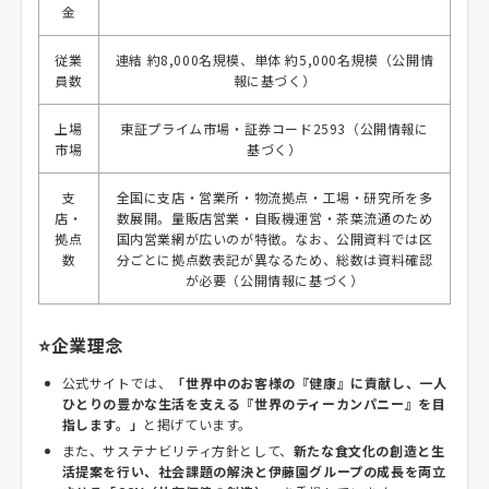
金
従業
連結 約8,000名規模、単体 約5,000名規模（公開情
員数
報に基づく）
上場
東証プライム市場・証券コード2593（公開情報に
市場
基づく）
支
全国に支店・営業所・物流拠点・工場・研究所を多
店・
数展開。量販店営業・自販機運営・茶葉流通のため
拠点
国内営業網が広いのが特徴。なお、公開資料では区
数
分ごとに拠点数表記が異なるため、総数は資料確認
が必要（公開情報に基づく）
⭐企業理念
公式サイトでは、
「世界中のお客様の『健康』に貢献し、一人
ひとりの豊かな生活を支える『世界のティーカンパニー』を目
指します。」
と掲げています。
また、サステナビリティ方針として、
新たな食文化の創造と生
活提案を行い、社会課題の解決と伊藤園グループの成長を両立