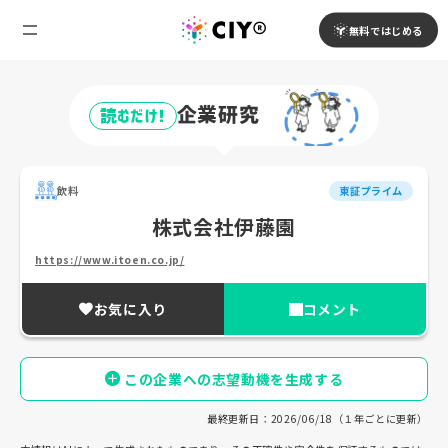
無料ではじめる
企業研究
読むだけ!
飲料
東証プライム
株式会社伊藤園
https://www.itoen.co.jp/
お気に入り
コメント
この企業への志望動機を生成する
最終更新日：2026/06/18（１年ごとに更新）