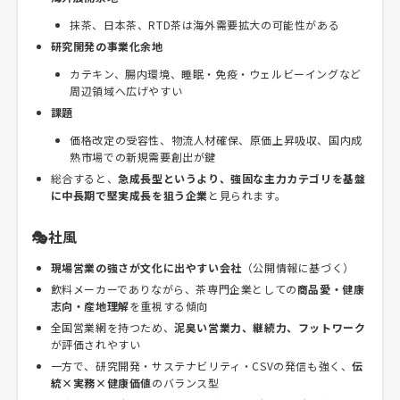
抹茶、日本茶、RTD茶は海外需要拡大の可能性がある
研究開発の事業化余地
カテキン、腸内環境、睡眠・免疫・ウェルビーイングなど
周辺領域へ広げやすい
課題
価格改定の受容性、物流人材確保、原価上昇吸収、国内成
熟市場での新規需要創出が鍵
総合すると、
急成長型というより、強固な主力カテゴリを基盤
に中長期で堅実成長を狙う企業
と見られます。
🎭社風
現場営業の強さが文化に出やすい会社
（公開情報に基づく）
飲料メーカーでありながら、茶専門企業としての
商品愛・健康
志向・産地理解
を重視する傾向
全国営業網を持つため、
泥臭い営業力、継続力、フットワーク
が評価されやすい
一方で、研究開発・サステナビリティ・CSVの発信も強く、
伝
統×実務×健康価値
のバランス型