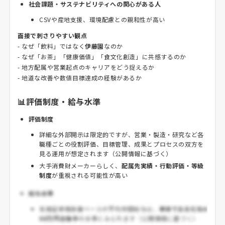
社会課題・サステナビリティへの関心がある人
CSVや産地支援、環境配慮との親和性が高い
面接で刺さりやすい観点
- なぜ「飲料」ではなく
伊藤園
なのか
- なぜ「お茶」「健康価値」「食文化創造」に共感するのか
- 地方配属や営業起点のキャリアをどう捉えるか
- 地道な改善や数値目標達成の経験があるか
📊評価制度・給与水準
評価制度
詳細な外部開示は限定的ですが、営業・製造・研究など各
職種ごとの役割評価、目標管理、成果とプロセスの双方を
見る運用が想定されます（公開情報に基づく）
大手消費財メーカーらしく、
配属先実績・行動評価・等級
制度
が重視される可能性が高い
給与水準
有価証券報告書ベースの平均年間給与は、
単体でおおむね6
00万円台後半
の水準とみられます（公開情報に基づく）