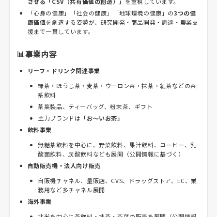
させる「CSV（共有価値の創造）」
を重視しています。
「心身の健康」「社会の健康」「地球環境の健康」の
3つの健
康価値
を創造する姿勢が、研究開発・商品開発・調達・農業支
援まで一貫しています。
📊事業内容
リーフ・ドリンク関連事業
緑茶・ほうじ茶・麦茶・ウーロン茶・抹茶・紅茶などの茶
系飲料
茶葉製品、ティーバッグ、粉末茶、ギフト
主力ブランドは
「お～いお茶」
飲料事業
無糖茶飲料を中心に、野菜飲料、果汁飲料、コーヒー、乳
酸菌飲料、炭酸飲料なども展開（公開情報に基づく）
自動販売機・法人向け販売
自販機チャネル、量販店、CVS、ドラッグストア、EC、業
務用など多チャネル展開
海外事業
北米を中心に茶飲料・抹茶・茶葉の販売を展開（公開情報