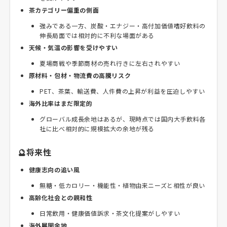
茶カテゴリー偏重の側面
強みである一方、炭酸・エナジー・高付加価値嗜好飲料の
伸長局面では相対的に不利な場面がある
天候・気温の影響を受けやすい
夏場商戦や季節商材の売れ行きに左右されやすい
原材料・包材・物流費の高騰リスク
PET、茶葉、輸送費、人件費の上昇が利益を圧迫しやすい
海外比率はまだ限定的
グローバル成長余地はあるが、現時点では国内大手飲料各
社に比べ相対的に規模拡大の余地が残る
🔮将来性
健康志向の追い風
無糖・低カロリー・機能性・植物由来ニーズと相性が良い
高齢化社会との親和性
日常飲用・健康価値訴求・茶文化提案がしやすい
海外展開余地