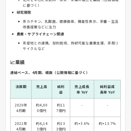
に基づく）
研究開発
茶カテキン、乳酸菌、健康価値、機能性表示、栄養・生活
改善提案などに注力
農業・サプライチェーン関連
茶産地との連携、契約栽培、持続可能な農業支援、茶殻リ
サイクルなど
📈業績
連結ベース、4月期、概数（公開情報に基づく）
決算期
売上高
純利
売上成長
純利益成
益
率 YoY
長率 YoY
2020年
約4,00
約11
-
-
4月期
0億円
7億円
2021年
約4,14
約13
約+3.6%
約+13.7%
4月期
5億円
3億円