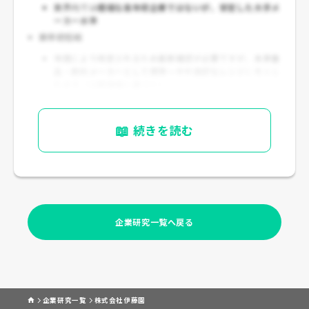
業界内では
極端な高年収企業ではないが、安定した大手メ
ーカー水準
新卒初任給
年度により改定されるため最新確認が必要ですが、
大手食
品・飲料メーカーとして標準〜やや良好なレンジ
と考えら
れます（公開情報に基づく）
📖
続きを読む
企業研究一覧へ戻る
企業研究一覧
株式会社伊藤園