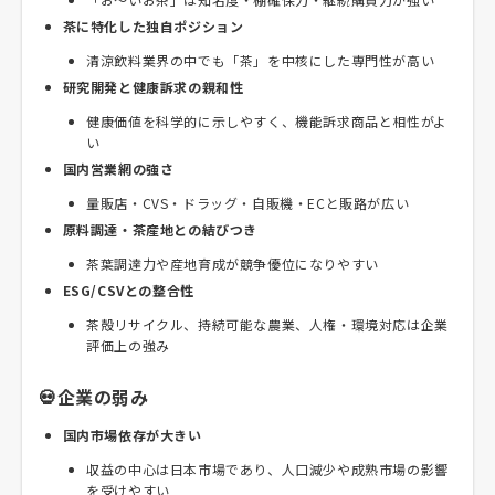
茶に特化した独自ポジション
清涼飲料業界の中でも「茶」を中核にした専門性が高い
研究開発と健康訴求の親和性
健康価値を科学的に示しやすく、機能訴求商品と相性がよ
い
国内営業網の強さ
量販店・CVS・ドラッグ・自販機・ECと販路が広い
原料調達・茶産地との結びつき
茶葉調達力や産地育成が競争優位になりやすい
ESG/CSVとの整合性
茶殻リサイクル、持続可能な農業、人権・環境対応は企業
評価上の強み
💀企業の弱み
国内市場依存が大きい
収益の中心は日本市場であり、人口減少や成熟市場の影響
を受けやすい