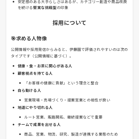
安定感のある大手らしさはあるが、カテゴリー創造や商品改良
を続ける
堅実な挑戦型
の印象
採用について
🎯求める人物像
公開情報や採用発信からみると、伊藤園で評価されやすいのは次の
タイプです（公開情報に基づく）。
健康・食・お茶に関心がある人
顧客視点を持てる人
「お客様の健康に貢献」という理念と整合
自ら動ける人
営業現場・売場づくり・提案営業との相性が良い
地道にやり切れる人
ルート営業、販路開拓、継続提案などで重要
チームで成果を出せる人
商品、営業、物流、研究、製造が連携する業態のため