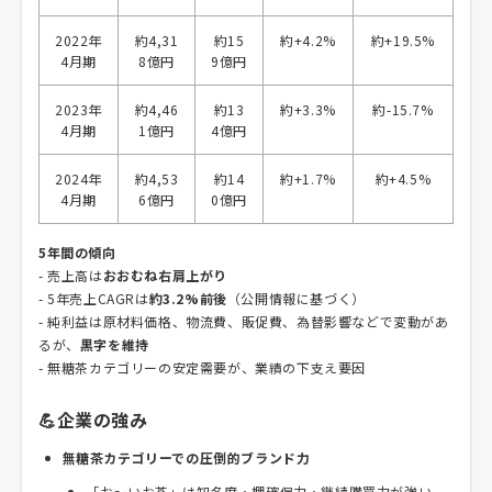
2022年
約4,31
約15
約+4.2%
約+19.5%
4月期
8億円
9億円
2023年
約4,46
約13
約+3.3%
約-15.7%
4月期
1億円
4億円
2024年
約4,53
約14
約+1.7%
約+4.5%
4月期
6億円
0億円
5年間の傾向
- 売上高は
おおむね右肩上がり
- 5年売上CAGRは
約3.2%前後
（公開情報に基づく）
- 純利益は原材料価格、物流費、販促費、為替影響などで変動があ
るが、
黒字を維持
- 無糖茶カテゴリーの安定需要が、業績の下支え要因
💪企業の強み
無糖茶カテゴリーでの圧倒的ブランド力
「お～いお茶」は知名度・棚確保力・継続購買力が強い