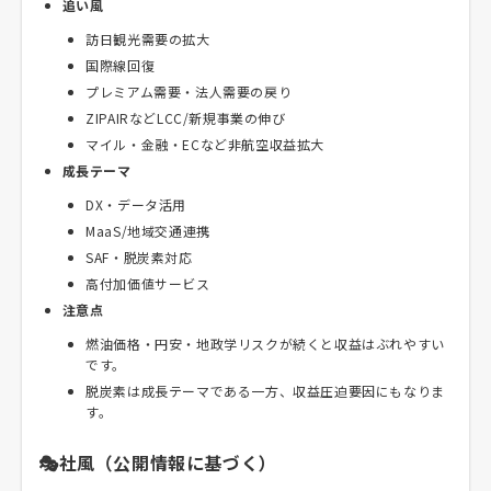
追い風
訪日観光需要の拡大
国際線回復
プレミアム需要・法人需要の戻り
ZIPAIRなどLCC/新規事業の伸び
マイル・金融・ECなど非航空収益拡大
成長テーマ
DX・データ活用
MaaS/地域交通連携
SAF・脱炭素対応
高付加価値サービス
注意点
燃油価格・円安・地政学リスクが続くと収益はぶれやすい
です。
脱炭素は成長テーマである一方、収益圧迫要因にもなりま
す。
🎭社風（公開情報に基づく）