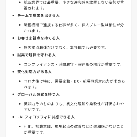
航空業界では最重要。小さな違和感を放置しない姿勢が重
視されます。
チームで成果を出せる人
職種横断で連携する仕事が多く、個人プレー型は相性が分
かれます。
お客さま視点を持てる人
旅客接点職種だけでなく、本社職でも必要です。
誠実で規律を守れる人
コンプライアンス・時間厳守・報連相の精度が重要です。
変化対応力がある人
コロナ後は特に、需要変動・DX・新規事業対応力が求めら
れます。
グローバル感覚を持つ人
英語力そのものよりも、異文化理解や柔軟性が評価されや
すいです。
JALフィロソフィに共感できる人
利他、採算意識、現場起点の改善などに違和感がないこと
が重要です。