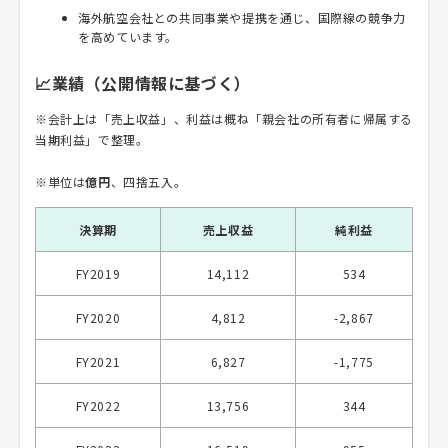
海外航空会社との共同事業や提携を通じ、国際線の競争力
を高めています。
📈業績（公開情報に基づく）
※会計上は「売上収益」、利益は概ね「親会社の所有者に帰属する
当期利益」で整理。
※単位は
億円
、四捨五入。
決算期
売上収益
純利益
FY2019
14,112
534
FY2020
4,812
-2,867
FY2021
6,827
-1,775
FY2022
13,756
344