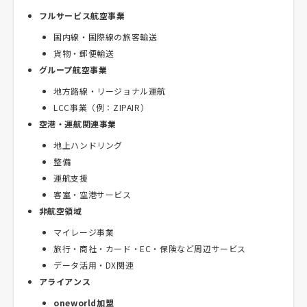
フルサービス航空事業
国内線・国際線の旅客輸送
貨物・郵便輸送
グループ航空事業
地方路線・リージョナル運航
LCC事業（例：ZIPAIR）
空港・運航関連事業
地上ハンドリング
整備
運航支援
客室・空港サービス
非航空領域
マイレージ事業
旅行・商社・カード・EC・保険など周辺サービス
データ活用・DX関連
アライアンス
oneworld加盟