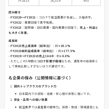
FY2023
16,519
955
読み解き
-
FY2020～FY2021
：コロナで航空需要が急減し、大幅赤字。
-
FY2022
：需要回復で黒字転換。
-
FY2023
：国際線・訪日需要・国内需要の回復で、
売上・利益と
も大きく改善
。
成長率
-
FY2023売上成長率（前年比）
：約
+20.1%
-
FY2023純利益成長率（前年比）
：約
+177.5%
-
FY2019→FY2023の売上CAGR
：約
+4.0%
- ただしこの5年間は
コロナ影響が極端
なため、通常年の成長率と
して単純比較しすぎないほうが適切です。
💪企業の強み（公開情報に基づく）
国内トップクラスのブランド力
日本国内での認知・信頼・安心感が非常に強いです。
安全・品質への強い執着
航空業界では最重要の競争力。採用・育成・現場運営にも