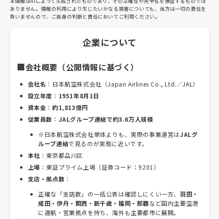
本情報はAIによって生成されたものであり、その正確性や完全性を保証するものでは
ありません。情報の利用により生じたいかなる損害についても、当方は一切の責任を
負いませんので、ご自身の判断と責任においてご利用ください。
企業について
🏢会社概要（公開情報に基づく）
会社名
：日本航空株式会社（Japan Airlines Co., Ltd.／JAL）
設立年度
：
1951年8月1日
資本金
：
約1,813億円
従業員数
：
JALグループ連結で約3.6万人規模
※日本航空株式会社単体よりも、実際の事業運営は
JALグ
ループ連結
で見るのが実態に近いです。
本社
：東京都品川区
上場
：東証プライム上場（証券コード：9201）
支店・拠点数
：
正確な「支店数」の一括公表は確認しにくい一方、
羽田・
成田・伊丹・関西・新千歳・福岡・那覇
など国内主要空港
に運航・営業拠点を持ち、海外も主要都市に展開。