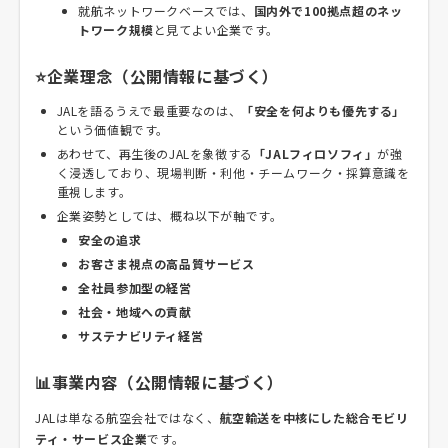
就航ネットワークベースでは、
国内外で100拠点超のネッ
トワーク規模
と見てよい企業です。
⭐企業理念（公開情報に基づく）
JALを語るうえで最重要なのは、
「安全を何よりも優先する」
という価値観です。
あわせて、再生後のJALを象徴する
「JALフィロソフィ」
が強
く浸透しており、現場判断・利他・チームワーク・採算意識を
重視します。
企業姿勢としては、概ね以下が軸です。
安全の追求
お客さま視点の高品質サービス
全社員参加型の経営
社会・地域への貢献
サステナビリティ経営
📊事業内容（公開情報に基づく）
JALは単なる航空会社ではなく、
航空輸送を中核にした総合モビリ
ティ・サービス企業
です。