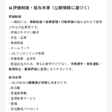
📊評価制度・給与水準（公開情報に基づく）
評価制度
- 一般的には、
等級制度＋目標管理＋行動評価
の組み合わせで運用
される大企業型です。
- 評価されやすい観点
- 安全・品質
- 業績貢献
- チームワーク
- JALフィロソフィの実践
- 改善提案・主体性
- 航空会社のため、単なる数字だけでなく、
手順遵守・安定運航・
再発防止・顧客評価
も重要になりやすいです。
給与水準
- JALの給与は
職種差が非常に大きい
です。
- 総合職
- 客室乗務職
- 空港旅客サービス
- 整備
- 自社養成パイロット