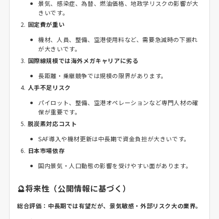
景気、感染症、為替、燃油価格、地政学リスクの影響が大
きいです。
固定費が重い
機材、人員、整備、空港使用料など、需要急減時の下振れ
が大きいです。
国際線規模では海外メガキャリアに劣る
長距離・乗継競争では規模の限界があります。
人手不足リスク
パイロット、整備、空港オペレーションなど専門人材の確
保が重要です。
脱炭素対応コスト
SAF導入や機材更新は中長期で資金負担が大きいです。
日本市場依存
国内景気・人口動態の影響を受けやすい面があります。
🔮将来性（公開情報に基づく）
総合評価：中長期では有望だが、景気敏感・外部リスク大の業界。