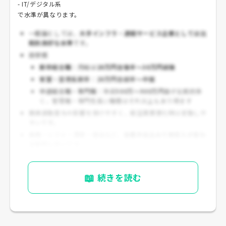
- IT/デジタル系
で水準が異なります。
一般論としては、
大手インフラ・運輸サービス企業としては比
較的良好な水準
です。
目安感
新卒総合職
：月給は
20万円台後半～30万円前後
客室・空港系新卒
：
20万円台前半～中盤
中途総合職・専門職
：年収
500万～900万円台
が比較的多
く、管理職・専門性高い職種はそれ以上もあり得ます
業績連動賞与の影響を受けやすく、航空需要悪化時は変動しや
すいです。
乗務・シフト・深夜・宿泊など、
各種手当込みで実収入が変わ
る
職種も多いです。
📖
続きを読む