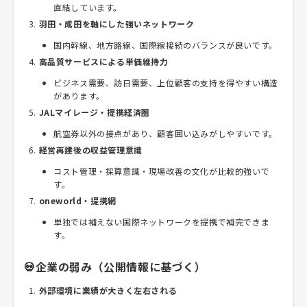
直結しています。
羽田・成田を軸にした強いネットワーク
国内幹線、地方路線、国際線接続のバランスが良いです。
高品質サービスによる単価維持力
ビジネス需要、訪日需要、上位顧客の支持を得やすい構造
があります。
JALマイレージ・提携経済圏
航空券以外の接点があり、顧客囲い込みがしやすいです。
経営再建後の収益管理意識
コスト管理・採算意識・現場改善の文化が比較的強いで
す。
oneworld・提携網
単独では補えない国際ネットワークを提携で補完できま
す。
💀企業の弱み（公開情報に基づく）
外部環境に業績が大きく左右される