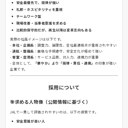
安全最優先で、規律が強い
礼節・ホスピタリティを重視
チームワーク型
現場改善・当事者意識を求める
比較的保守的だが、再生以降は変革志向もある
実際の社風イメージは以下です。
-
本社・企画系
：調整力、論理性、全社最適視点が重視されやすい
-
運航・整備系
：厳格な手順遵守、安全文化が極めて強い
-
客室・空港系
：サービス品質、対人力、連携力が重要
- 全体として、
「華やか」より「規律・責任・連携」
の印象が強い
企業です。
採用について
🎯求める人物像（公開情報に基づく）
JALで一貫して評価されやすいのは、以下の資質です。
安全意識が高い人