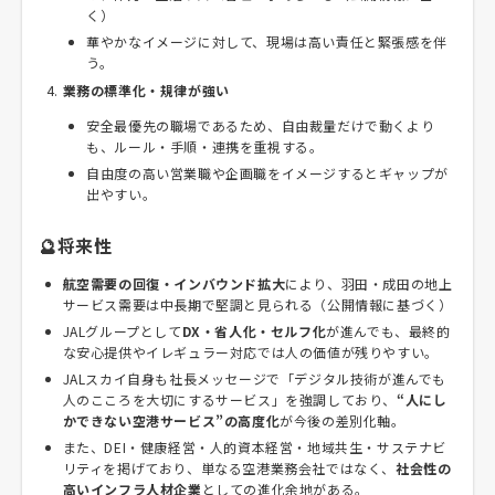
く）
華やかなイメージに対して、現場は高い責任と緊張感を伴
う。
業務の標準化・規律が強い
安全最優先の職場であるため、自由裁量だけで動くより
も、ルール・手順・連携を重視する。
自由度の高い営業職や企画職をイメージするとギャップが
出やすい。
🔮将来性
航空需要の回復・インバウンド拡大
により、羽田・成田の地上
サービス需要は中長期で堅調と見られる（公開情報に基づく）
JALグループとして
DX・省人化・セルフ化
が進んでも、最終的
な安心提供やイレギュラー対応では人の価値が残りやすい。
JALスカイ自身も社長メッセージで「デジタル技術が進んでも
人のこころを大切にするサービス」を強調しており、
“人にし
かできない空港サービス”の高度化
が今後の差別化軸。
また、DEI・健康経営・人的資本経営・地域共生・サステナビ
リティを掲げており、単なる空港業務会社ではなく、
社会性の
高いインフラ人材企業
としての進化余地がある。