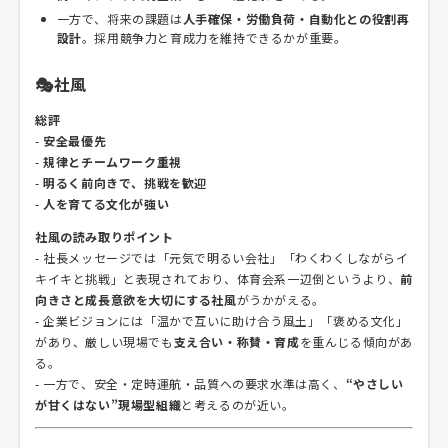
一方で、将来の課題は
人手確保・労働負荷・自動化との役割再
設計
。採用競争力と育成力を維持できるかが重要。
🎭社風
総評
-
安全最優先
-
規律とチームワーク重視
-
明るく前向きで、挑戦を歓迎
-
人を育てる文化が強い
社風の読み取りポイント
- 社長メッセージでは「元気で明るい会社」「わくわくしながらイ
キイキと挑戦」と表現されており、体育会系一辺倒というより、
前
向きさと成長意欲を大切にする社風
がうかがえる。
- 企業ビジョンには「温かで互いに助け合う風土」「褒める文化」
があり、厳しい現場でも
支え合い・称賛・育成
を重んじる傾向があ
る。
- 一方で、安全・定時運航・品質への要求水準は高く、
“やさしい
が甘くはない”現場型組織
と考えるのが近い。