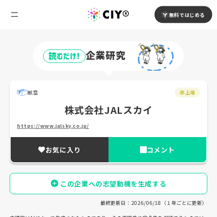
無料ではじめる
企業研究
読むだけ!
航空
非上場
株式会社JALスカイ
https://www.jalsky.co.jp/
お気に入り
コメント
この企業への志望動機を生成する
最終更新日：2026/06/18（１年ごとに更新）