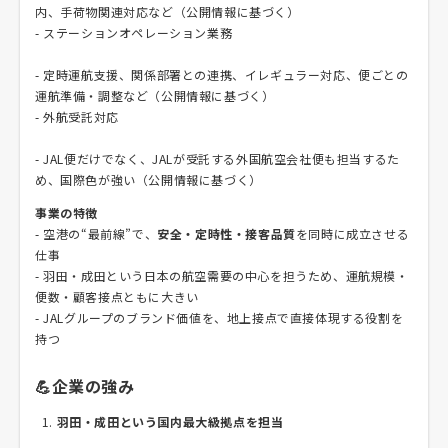
内、手荷物関連対応など（公開情報に基づく）
- ステーションオペレーション業務
- 定時運航支援、関係部署との連携、イレギュラー対応、便ごとの
運航準備・調整など（公開情報に基づく）
- 外航受託対応
- JAL便だけでなく、JALが受託する外国航空会社便も担当するた
め、国際色が強い（公開情報に基づく）
事業の特徴
- 空港の“最前線”で、
安全・定時性・接客品質
を同時に成立させる
仕事
- 羽田・成田という日本の航空需要の中心を担うため、運航規模・
便数・顧客接点ともに大きい
- JALグループのブランド価値を、地上接点で直接体現する役割を
持つ
💪企業の強み
羽田・成田という国内最大級拠点を担当