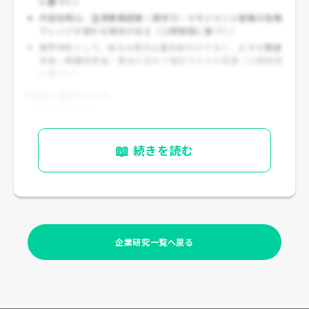
に基づく）
中途採用は、空港業務経験・語学力・マネジメント経験の有無
でレンジが変わる傾向がある（公開情報に基づく）
業界特性として、給与の見方は基本給だけでなく、
シフト関連
手当・時間外手当・賞与
を含めて確認するのが重要（公開情報
に基づく）
応募前に確認すべき点
- 最新の募集要項で
- 初任給
📖
続きを読む
- 昇給
- 賞与
- 諸手当
企業研究一覧へ戻る
を必ず確認すること。