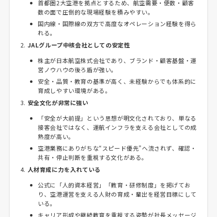
首都圏2大空港を拠点とするため、航空需要・便数・顧客
数の面で圧倒的な現場経験を積みやすい。
国内線・国際線の双方で高度なオペレーション経験を得ら
れる。
JALグループ中核会社としての安定性
株主が日本航空株式会社であり、ブランド・顧客基盤・運
営ノウハウの後ろ盾が強い。
安全・品質・教育の基準が高く、未経験からでも体系的に
育成しやすい環境がある。
安全文化が非常に強い
「安全が大前提」という思想が明文化されており、単なる
接客会社ではなく、運航インフラを支える会社としての成
熟度が高い。
空港業務にありがちな“スピード優先”へ流されず、確認・
共有・停止判断を重視する文化がある。
人材育成に力を入れている
公式に「人的資本経営」「教育・研修制度」を掲げてお
り、空港運営を支える人財の育成・輩出を経営目標にして
いる。
キャリア形成や継続教育を重視する姿勢が社長メッセージ