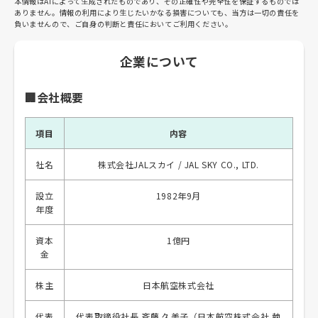
本情報はAIによって生成されたものであり、その正確性や完全性を保証するものでは
ありません。情報の利用により生じたいかなる損害についても、当方は一切の責任を
負いませんので、ご自身の判断と責任においてご利用ください。
企業について
🏢会社概要
項目
内容
社名
株式会社JALスカイ / JAL SKY CO., LTD.
設立
1982年9月
年度
資本
1億円
金
株主
日本航空株式会社
代表
代表取締役社長 斉藤 久美子（日本航空株式会社 執