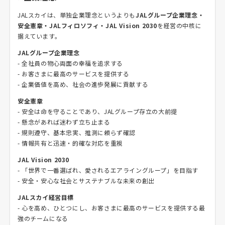
JALスカイは、単独企業理念というよりも
JALグループ企業理念・
安全憲章・JALフィロソフィ・JAL Vision 2030
を経営の中核に
据えています。
JALグループ企業理念
- 全社員の物心両面の幸福を追求する
- お客さまに最高のサービスを提供する
- 企業価値を高め、社会の進歩発展に貢献する
安全憲章
- 安全は命を守ることであり、JALグループ存立の大前提
- 懸念があれば迷わず立ち止まる
- 規則遵守、基本忠実、推測に頼らず確認
- 情報共有と迅速・的確な対応を重視
JAL Vision 2030
- 「世界で一番選ばれ、愛されるエアライングループ」を目指す
- 安全・安心な社会とサステナブルな未来の創出
JALスカイ経営目標
- 心を高め、ひとつにし、お客さまに最高のサービスを提供する最
強のチームになる