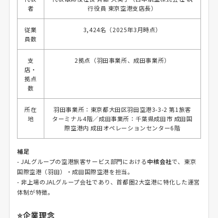
者
行役員 東京空港支店長）
従業
3,424名（2025年3月時点）
員数
支
2拠点（羽田事業所、成田事業所）
店・
拠点
数
所在
羽田事業所：東京都大田区羽田空港3-3-2 第1旅客
地
ターミナル4階／成田事業所：千葉県成田市 成田国
際空港内 成田オペレーションセンター6階
補足
- JALグループの空港旅客サービス部門における
中核会社
で、東京
国際空港（羽田）・成田国際空港を担当。
- 非上場のJALグループ会社であり、首都圏2大空港に特化した運営
体制が特徴。
⭐企業理念