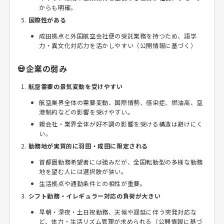
からも明確。
国際性がある
成田拠点と外国航空会社便の受託業務を持つため、語学
力・異文化対応力を活かしやすい（公開情報に基づく）
💀企業の弱み
航空需要の景気変動を受けやすい
航空業界全体の需要変動、国際情勢、感染症、燃油高、空
港制約などの影響を受けやすい。
親会社・業界全体が好不調の影響を受ける構造は避けにく
い。
勤務地が実質的に羽田・成田に限定される
首都圏勤務希望者には強みだが、全国転勤型の多様な勤務
地を望む人には選択肢が狭い。
生活拠点や通勤条件との相性が重要。
シフト勤務・イレギュラー対応の負荷が大きい
早朝・深夜・土日祝勤務、天候や遅延に伴う突発対応な
ど、体力・生活リズム管理が求められる（公開情報に基づ