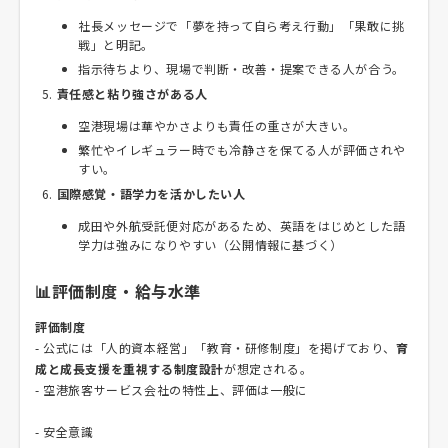
社長メッセージで「夢を持って自ら考え行動」「果敢に挑
戦」と明記。
指示待ちより、現場で判断・改善・提案できる人が合う。
責任感と粘り強さがある人
空港現場は華やかさよりも責任の重さが大きい。
繁忙やイレギュラー時でも冷静さを保てる人が評価されや
すい。
国際感覚・語学力を活かしたい人
成田や外航受託便対応があるため、英語をはじめとした語
学力は強みになりやすい（公開情報に基づく）
📊評価制度・給与水準
評価制度
- 公式には「人的資本経営」「教育・研修制度」を掲げており、
育
成と成長支援を重視する制度設計
が想定される。
- 空港旅客サービス会社の特性上、評価は一般に
- 安全意識