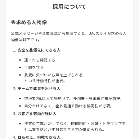
採用について
🎯求める人物像
公式メッセージや企業理念から整理すると、JALスカイが求める人
物像は以下です。
安全を最優先にできる人
迷ったら確認する
手順を守る
異変に気づいたら声を上げられる
という行動特性が重要。
チームで成果を出せる人
空港業務は1人で完結せず、多部署・多職種連携が前提。
自分だけでなく、全体最適で動ける協調性が必要。
お客さま志向が強い人
接客の丁寧さだけでなく、時間制約・混雑・トラブル下で
も品質を落とさず対応できる力が求められる。
自ら考え、挑戦できる人