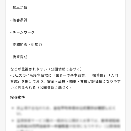
- 基本品質
- 接客品質
- チームワーク
- 業務知識・対応力
- 後輩育成
などが重視されやすい（公開情報に基づく）
- JALスカイも経営目標に「世界一の基本品質」「採算性」「人財
育成」を掲げており、
安全・品質・効率・育成
が評価軸になりやす
いと考えられる（公開情報に基づく）
給与水準
非上場子会社のため、
全社平均年収の公式開示は確認しにく
い
。
空港旅客サービス職の一般的な公開求人水準では、
新卒初任給
は月給20万円台前半〜中盤程度
が目安になりやすい（公開情報