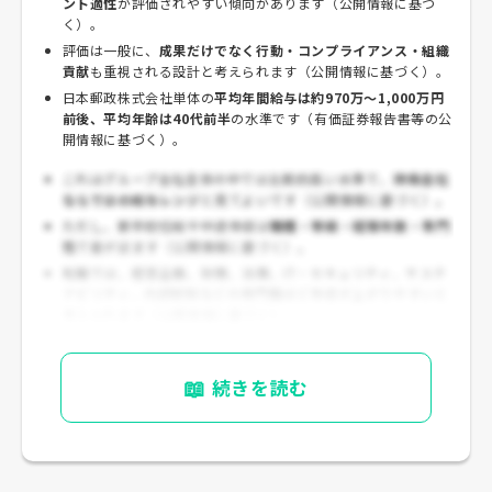
ント適性
が評価されやすい傾向があります（公開情報に基づ
く）。
評価は一般に、
成果だけでなく行動・コンプライアンス・組織
貢献
も重視される設計と考えられます（公開情報に基づく）。
日本郵政株式会社単体の
平均年間給与は約970万～1,000万円
前後、平均年齢は40代前半
の水準です（有価証券報告書等の公
開情報に基づく）。
これはグループ会社全体の中では比較的高い水準で、
持株会社
ならではの給与レンジ
と見てよいです（公開情報に基づく）。
ただし、新卒初任給や中途年収は
職種・等級・経験年数・専門
性
で差が出ます（公開情報に基づく）。
転職では、経営企画、財務、法務、IT・セキュリティ、サステ
ナビリティ、内部統制などの専門職ほど年収が上がりやすいと
考えられます（公開情報に基づく）。
📖
続きを読む