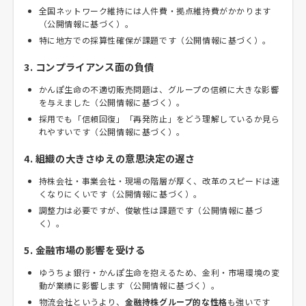
全国ネットワーク維持には人件費・拠点維持費がかかります
（公開情報に基づく）。
特に地方での採算性確保が課題です（公開情報に基づく）。
3. コンプライアンス面の負債
かんぽ生命の不適切販売問題は、グループの信頼に大きな影響
を与えました（公開情報に基づく）。
採用でも「信頼回復」「再発防止」をどう理解しているか見ら
れやすいです（公開情報に基づく）。
4. 組織の大きさゆえの意思決定の遅さ
持株会社・事業会社・現場の階層が厚く、改革のスピードは速
くなりにくいです（公開情報に基づく）。
調整力は必要ですが、俊敏性は課題です（公開情報に基づ
く）。
5. 金融市場の影響を受ける
ゆうちょ銀行・かんぽ生命を抱えるため、金利・市場環境の変
動が業績に影響します（公開情報に基づく）。
物流会社というより、
金融持株グループ的な性格
も強いです