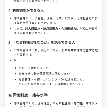
重要です（公開情報に基づく）。
4. 利害調整ができる人
持株会社では、子会社、現場、行政、投資家、地域社会など多
様な利害関係者と向き合います。
よって、
対人調整力・論点整理力・合意形成力
は非常に重要で
す（公開情報に基づく）。
5. 「なぜ持株会社なのか」を説明できる人
日本郵便やゆうちょ銀行ではなく、
日本郵政本体を志望する理
由
が重要です。
例：
グループ戦略を担いたい
事業横断で社会課題解決に関わりたい
経営管理・財務・ガバナンス・DX推進を担いたい
といった視点が必要です（公開情報に基づく）。
📊評価制度・給与水準
持株会社のため、現場運営よりも
本社企画・専門性・マネジメ