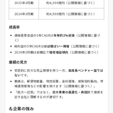
2023年3月期
約4,300億円（公開情報に基づく）
2024年3月期
約4,900億円（公開情報に基づく）
成長率
連結経常収益の5年CAGRは
年率約2%前後
（公開情報に基づ
く）
純利益の5年CAGRは
ほぼ横ばい～微増
（公開情報に基づく）
2024年3月期は前期比で
増収増益傾向
（公開情報に基づく）
業績の見方
安定的に巨大な売上規模を持つ一方、
高成長ベンチャー型では
ない
です。
業績は、郵便物数量、物流採算、金利環境、保険契約動向、市
場運用環境などの影響を受けます（公開情報に基づく）。
「拡大一辺倒」ではなく、
巨大事業の最適化・再設計
で価値を
出す会社と理解するのが適切です。
💪企業の強み