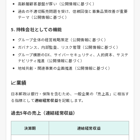
高齢層顧客基盤が厚い（公開情報に基づく）
過去の不適切販売問題を受け、信頼回復と募集品質改善が重要
テーマ（公開情報に基づく）
5. 持株会社としての機能
グループ全体の経営戦略策定（公開情報に基づく）
ガバナンス、内部監査、リスク管理（公開情報に基づく）
グループ横断のDX、サイバーセキュリティ、人的資本、サステ
ナビリティ推進（公開情報に基づく）
地域共創・関連事業の企画推進（公開情報に基づく）
📈業績
日本郵政は銀行・保険を含むため、一般企業の「売上高」に相当す
る指標として
連結経常収益
を記載します。
過去5年の売上（連結経常収益）
決算期
連結経常収益