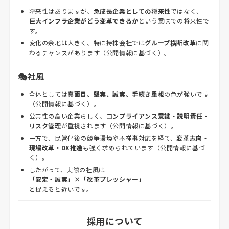
将来性はありますが、
急成長企業としての将来性
ではなく、
巨大インフラ企業がどう変革できるか
という意味での将来性で
す。
変化の余地は大きく、特に持株会社では
グループ横断改革
に関
わるチャンスがあります（公開情報に基づく）。
🎭社風
全体としては
真面目、堅実、誠実、手続き重視
の色が強いです
（公開情報に基づく）。
公共性の高い企業らしく、
コンプライアンス意識・説明責任・
リスク管理
が重視されます（公開情報に基づく）。
一方で、民営化後の競争環境や不祥事対応を経て、
変革志向・
現場改革・DX推進
も強く求められています（公開情報に基づ
く）。
したがって、実際の社風は
「安定・誠実」×「改革プレッシャー」
と捉えると近いです。
採用について