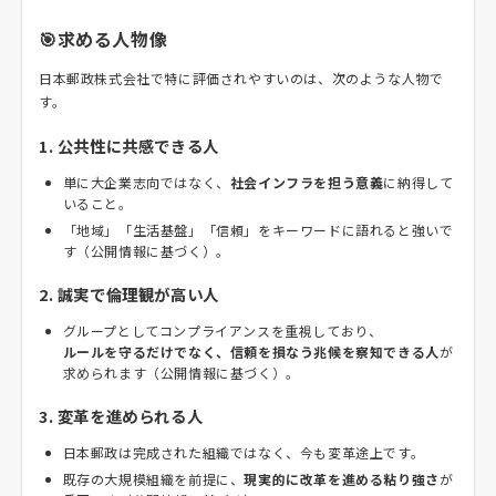
🎯求める人物像
日本郵政株式会社で特に評価されやすいのは、次のような人物で
す。
1. 公共性に共感できる人
単に大企業志向ではなく、
社会インフラを担う意義
に納得して
いること。
「地域」「生活基盤」「信頼」をキーワードに語れると強いで
す（公開情報に基づく）。
2. 誠実で倫理観が高い人
グループとしてコンプライアンスを重視しており、
ルールを守るだけでなく、信頼を損なう兆候を察知できる人
が
求められます（公開情報に基づく）。
3. 変革を進められる人
日本郵政は完成された組織ではなく、今も変革途上です。
既存の大規模組織を前提に、
現実的に改革を進める粘り強さ
が