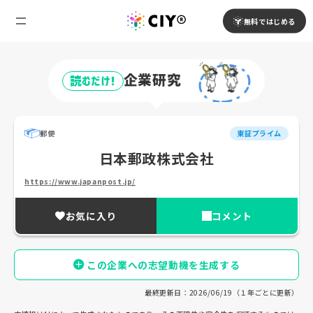
無料ではじめる
企業研究
読むだけ!
郵便
東証プライム
日本郵政株式会社
https://www.japanpost.jp/
お気に入り
コメント
この企業への志望動機を生成する
最終更新日：2026/06/19（１年ごとに更新）