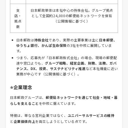
支
日本郵政単体は本社中心の持株会社。グループ拠点
店・
として全国約24,000の郵便局ネットワークを保有
拠点
（公開情報に基づく）
数
日本郵政は
持株会社
であり、実際の主要事業は主に
日本郵便、
ゆうちょ銀行、かんぽ生命保険
の3社を中核に展開していま
す。
つまり、応募先が「日本郵政株式会社」の場合、現場の郵便配
達や窓口よりも、
グループ戦略、経営企画、財務、法務、ガバ
ナンス、DX、投資、サステナビリティ推進
など本社機能に近い
業務が中心です（公開情報に基づく）。
⭐企業理念
日本郵政グループは、
郵便局ネットワークを通じて社会・地域・暮
らしを支えること
を中核に据えています。
特徴は、単なる営利企業ではなく、
ユニバーサルサービスの維持
と
企業価値向上
を両立しようとしている点です。