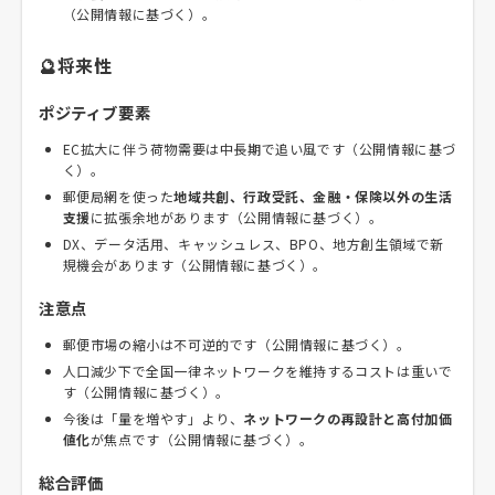
（公開情報に基づく）。
🔮将来性
ポジティブ要素
EC拡大に伴う荷物需要は中長期で追い風です（公開情報に基づ
く）。
郵便局網を使った
地域共創、行政受託、金融・保険以外の生活
支援
に拡張余地があります（公開情報に基づく）。
DX、データ活用、キャッシュレス、BPO、地方創生領域で新
規機会があります（公開情報に基づく）。
注意点
郵便市場の縮小は不可逆的です（公開情報に基づく）。
人口減少下で全国一律ネットワークを維持するコストは重いで
す（公開情報に基づく）。
今後は「量を増やす」より、
ネットワークの再設計と高付加価
値化
が焦点です（公開情報に基づく）。
総合評価