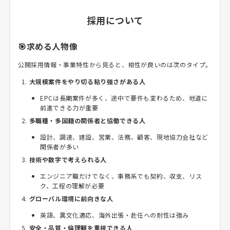
採用について
🎯求める人物像
公開採用情報・事業特性から見ると、相性が良いのは次のタイプ。
大規模案件をやり切る粘り強さがある人
EPCは長期案件が多く、途中で要件も変わるため、地道に
前進できる力が重要
多職種・多国籍の関係者と協働できる人
設計、調達、建設、営業、法務、顧客、現地協力会社など
関係者が多い
技術や数字で考えられる人
エンジニア職だけでなく、事務系でも契約、収支、リス
ク、工程の理解が必要
グローバル環境に前向きな人
英語、異文化適応、海外出張・赴任への耐性は強み
安全・品質・倫理観を重視できる人