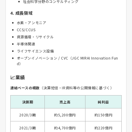
社会科学分野のコンサルティング
4. 成長領域
水素・アンモニア
CCS/CCUS
資源循環・リサイクル
半導体関連
ライフサイエンス設備
オープンイノベーション / CVC（JGC MIRAI Innovation Fun
d）
📈業績
連結ベースの概数
（決算短信・IR資料等の公開情報に基づく）
決算期
売上高
純利益
2020/3期
約5,200億円
約150億円
2021/3期
約4,700億円
約220億円