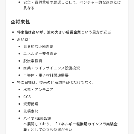
安全・品質重視の裏返しとして、ベンチャー的な速さとは
異なる
🔮将来性
将来性は高いが、波の大きい成長企業
という見方が妥当
追い風：
世界的なLNG需要
エネルギー安保需要
脱炭素投資
医薬・ライフサイエンス設備投資
半導体・電子材料関連需要
特に日揮は、従来の化石燃料EPCだけでなく、
水素・アンモニア
CCS
資源循環
先端素材
バイオ/医薬設備
へ展開しており、
「エネルギー転換期のインフラ実装企
業」
としての立ち位置が強い