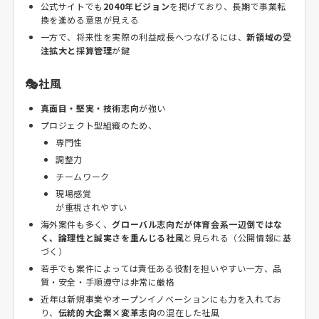
公式サイトでも
2040年ビジョン
を掲げており、長期で事業転
換を進める意思が見える
一方で、将来性を実際の利益成長へつなげるには、
新領域の受
注拡大と採算管理
が鍵
🎭社風
真面目・堅実・技術志向
が強い
プロジェクト型組織のため、
専門性
調整力
チームワーク
現場感覚
が重視されやすい
海外案件も多く、
グローバル志向だが体育会系一辺倒ではな
く、論理性と誠実さを重んじる社風
と見られる（公開情報に基
づく）
若手でも案件によっては責任ある役割を担いやすい一方、品
質・安全・手順遵守は非常に厳格
近年は新規事業やオープンイノベーションにも力を入れてお
り、
伝統的大企業×変革志向
の混在した社風