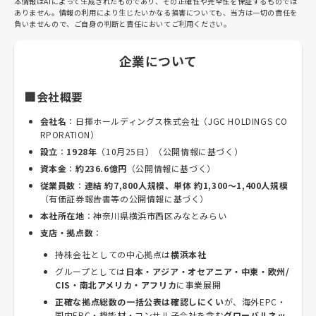
本情報はAIによって生成されたものであり、その正確性や完全性を保証するものでは
ありません。情報の利用により生じたいかなる損害についても、当方は一切の責任を
負いませんので、ご自身の判断と責任においてご利用ください。
企業について
🏢会社概要
会社名
：日揮ホールディングス株式会社（JGC HOLDINGS CO
RPORATION）
設立
：
1928年
（10月25日）（公開情報に基づく）
資本金
：
約236.6億円
（公開情報に基づく）
従業員数
：
連結 約7,800人規模、単体 約1,300〜1,400人規模
（有価証券報告書等の公開情報に基づく）
本社所在地
：神奈川県横浜市西区みなとみらい
支店・拠点数
：
持株会社としての中心拠点は
横浜本社
グループとしては
日本・アジア・オセアニア・中東・欧州/
CIS・南北アメリカ・アフリカ
に事業展開
正確な拠点総数の一括公表は確認しにくい
が、海外EPC・
国内EPC・機能材・コンサル子会社を含む
グローバルネッ