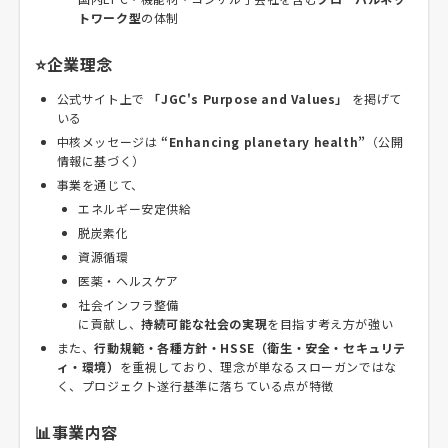
トワーク型
の体制
⭐企業理念
公式サイト上で
「JGC's Purpose and Values」
を掲げて
いる
中核メッセージは
“Enhancing planetary health”
（公開
情報に基づく）
事業を通じて、
エネルギー安定供給
脱炭素化
資源循環
医薬・ヘルスケア
社会インフラ整備
に貢献し、
持続可能な社会の実現
を目指す考え方が強い
また、
行動規範・各種方針・HSSE（衛生・安全・セキュリテ
ィ・環境）
を重視しており、理念が単なるスローガンではな
く、プロジェクト遂行基準に落ちている点が特徴
📊事業内容