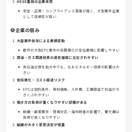
HSSE重視の企業体質
安全・品質・コンプライアンス意識が強く、大型案件企業
として信頼性が高い
💀企業の弱み
大型案件依存による業績変動
数件の大型EPC案件の採算悪化が全社業績に影響しやすい
原油・ガス関連投資の景気循環に左右されやすい
非石油分野を拡大中でも、なおエネルギー投資の影響は大
きい
低採算化・コスト超過リスク
EPCは契約条件、資材価格、人件費、工期遅延で利益が大
きくぶれやすい
働き方の負荷が重くなりやすい部署がある
納期・顧客要求・現場対応・海外時差の影響で、繁忙期は
負荷が高くなりやすい
組織が大きく意思決定が慎重