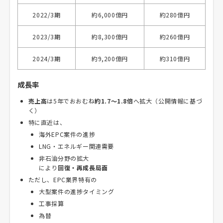
2022/3期
約6,000億円
約280億円
2023/3期
約8,300億円
約260億円
2024/3期
約9,200億円
約310億円
成長率
売上高
は5年でおおむね
約1.7〜1.8倍
へ拡大（公開情報に基づ
く）
特に直近は、
海外EPC案件の進捗
LNG・エネルギー関連需要
非石油分野の拡大
により
回復・再成長局面
ただし、EPC業界特有の
大型案件の進捗タイミング
工事採算
為替