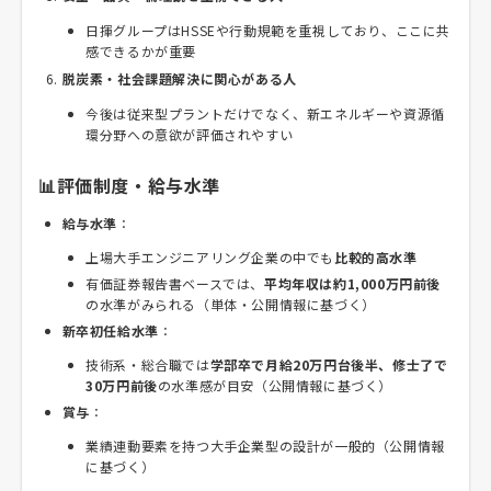
日揮グループはHSSEや行動規範を重視しており、ここに共
感できるかが重要
脱炭素・社会課題解決に関心がある人
今後は従来型プラントだけでなく、新エネルギーや資源循
環分野への意欲が評価されやすい
📊評価制度・給与水準
給与水準
：
上場大手エンジニアリング企業の中でも
比較的高水準
有価証券報告書ベースでは、
平均年収は約1,000万円前後
の水準がみられる（単体・公開情報に基づく）
新卒初任給水準
：
技術系・総合職では
学部卒で月給20万円台後半、修士了で
30万円前後
の水準感が目安（公開情報に基づく）
賞与
：
業績連動要素を持つ大手企業型の設計が一般的（公開情報
に基づく）