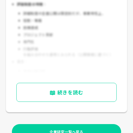
評価制度の特徴
：
詳細制度の全面公開は限定的だが、事業特性上、
役割・等級
目標達成
プロジェクト貢献
専門性
行動評価
を組み合わせた運用とみられる（公開情報に基づく）
見方
：
年収は魅力的
ただし、
高付加価値・高責任・大型案件リスク
とセットで
ある点は理解しておきたい
📖
続きを読む
企業研究一覧へ戻る