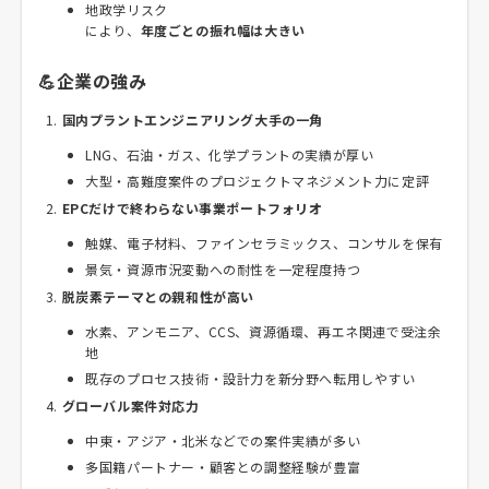
地政学リスク
により、
年度ごとの振れ幅は大きい
💪企業の強み
国内プラントエンジニアリング大手の一角
LNG、石油・ガス、化学プラントの実績が厚い
大型・高難度案件のプロジェクトマネジメント力に定評
EPCだけで終わらない事業ポートフォリオ
触媒、電子材料、ファインセラミックス、コンサルを保有
景気・資源市況変動への耐性を一定程度持つ
脱炭素テーマとの親和性が高い
水素、アンモニア、CCS、資源循環、再エネ関連で受注余
地
既存のプロセス技術・設計力を新分野へ転用しやすい
グローバル案件対応力
中東・アジア・北米などでの案件実績が多い
多国籍パートナー・顧客との調整経験が豊富