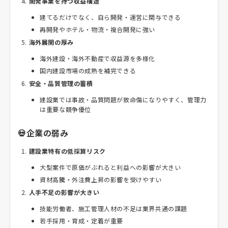
開発事業を持つ収益構造
建てるだけでなく、自ら開発・運営に関与できる
再開発やホテル・物流・複合開発に強い
海外展開の厚み
海外建設・海外不動産で収益源を多様化
国内建設市場の成熟を補完できる
安全・品質管理の蓄積
建設業では事故・品質問題が致命傷になりやすく、管理力
は重要な競争優位
💀企業の弱み
建設業特有の低採算リスク
大型案件で原価がぶれると利益への影響が大きい
資材高騰・外注費上昇の影響を受けやすい
人手不足の影響が大きい
技能労働者、施工管理人材の不足は業界共通の課題
若手採用・育成・定着が重要