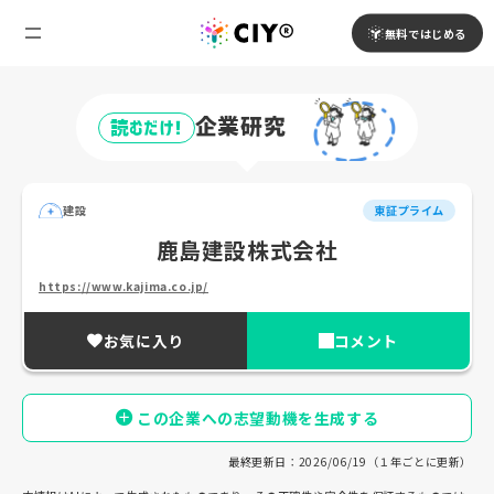
無料ではじめる
企業研究
読むだけ!
建設
東証プライム
鹿島建設株式会社
https://www.kajima.co.jp/
お気に入り
コメント
この企業への志望動機を生成する
最終更新日：2026/06/19（１年ごとに更新）