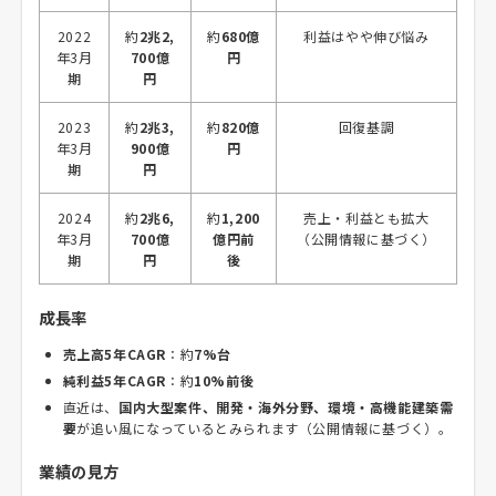
2022
約
2兆2,
約
680億
利益はやや伸び悩み
年3月
700億
円
期
円
2023
約
2兆3,
約
820億
回復基調
年3月
900億
円
期
円
2024
約
2兆6,
約
1,200
売上・利益とも拡大
年3月
700億
億円前
（公開情報に基づく）
期
円
後
成長率
売上高5年CAGR
：約
7%台
純利益5年CAGR
：約
10%前後
直近は、
国内大型案件、開発・海外分野、環境・高機能建築需
要
が追い風になっているとみられます（公開情報に基づく）。
業績の見方