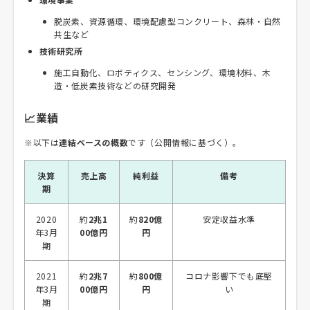
脱炭素、資源循環、環境配慮型コンクリート、森林・自然
共生など
技術研究所
施工自動化、ロボティクス、センシング、環境材料、木
造・低炭素技術などの研究開発
📈業績
※以下は
連結ベースの概数
です（公開情報に基づく）。
決算
売上高
純利益
備考
期
2020
約
2兆1
約
820億
安定収益水準
年3月
00億円
円
期
2021
約
2兆7
約
800億
コロナ影響下でも底堅
年3月
00億円
円
い
期