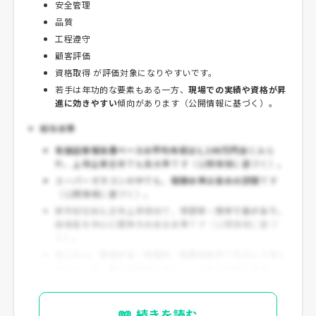
安全管理
品質
工程遵守
顧客評価
資格取得 が評価対象になりやすいです。
若手は年功的な要素もある一方、
現場での実績や資格が昇
進に効きやすい
傾向があります（公開情報に基づく）。
給与水準
有価証券報告書ベースの平均年収は1,100万円台
とみら
れ、上場企業全体でも高水準です（公開情報に基づく）。
スーパーゼネコンの中でも、
報酬水準は高めの部類
です
（公開情報に基づく）。
新卒初任給も近年上昇傾向で、
学部卒・院卒で差があり、
技術系を中心に競争力のある水準
です（公開情報に基づ
く）。
施工系は、
現場手当・時間外・勤務地条件
で実収入が増え
やすい一方、働き方負荷とのトレードオフがあります。
📖
続きを読む