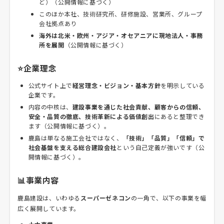
ど）（公開情報に基づく）
このほか本社、技術研究所、研修施設、営業所、グループ
会社拠点あり
海外は北米・欧州・アジア・オセアニアに現地法人・事務
所を展開
（公開情報に基づく）
⭐企業理念
公式サイト上で
経営理念・ビジョン・基本方針
を明示している
企業です。
内容の中核は、
建設事業を通じた社会貢献、顧客からの信頼、
安全・品質の徹底、技術革新による価値創出
にあると整理でき
ます（公開情報に基づく）。
鹿島は単なる施工会社ではなく、
「技術」「品質」「信頼」で
社会基盤を支える総合建設会社
という自己定義が強いです（公
開情報に基づく）。
📊事業内容
鹿島建設は、いわゆる
スーパーゼネコン
の一角で、以下の事業を幅
広く展開しています。