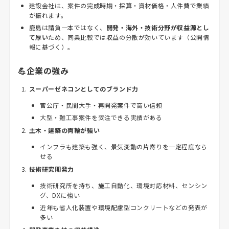
建設会社は、案件の完成時期・採算・資材価格・人件費で業績
が振れます。
鹿島は請負一本ではなく、
開発・海外・技術分野が収益源とし
て厚い
ため、同業比較では収益の分散が効いています（公開情
報に基づく）。
💪企業の強み
スーパーゼネコンとしてのブランド力
官公庁・民間大手・再開発案件で高い信頼
大型・難工事案件を受注できる実績がある
土木・建築の両輪が強い
インフラも建築も強く、景気変動の片寄りを一定程度なら
せる
技術研究開発力
技術研究所を持ち、施工自動化、環境対応材料、センシン
グ、DXに強い
近年も省人化装置や環境配慮型コンクリートなどの発表が
多い