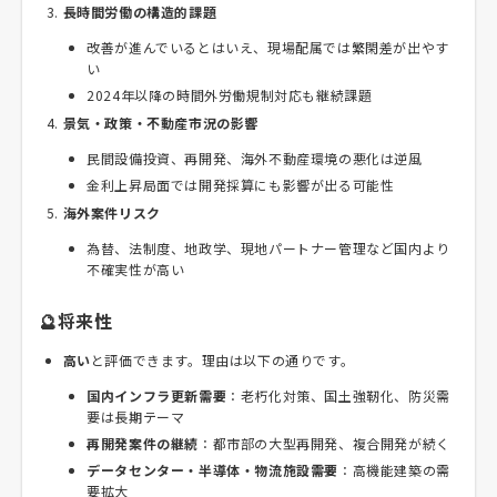
長時間労働の構造的課題
改善が進んでいるとはいえ、現場配属では繁閑差が出やす
い
2024年以降の時間外労働規制対応も継続課題
景気・政策・不動産市況の影響
民間設備投資、再開発、海外不動産環境の悪化は逆風
金利上昇局面では開発採算にも影響が出る可能性
海外案件リスク
為替、法制度、地政学、現地パートナー管理など国内より
不確実性が高い
🔮将来性
高い
と評価できます。理由は以下の通りです。
国内インフラ更新需要
：老朽化対策、国土強靭化、防災需
要は長期テーマ
再開発案件の継続
：都市部の大型再開発、複合開発が続く
データセンター・半導体・物流施設需要
：高機能建築の需
要拡大