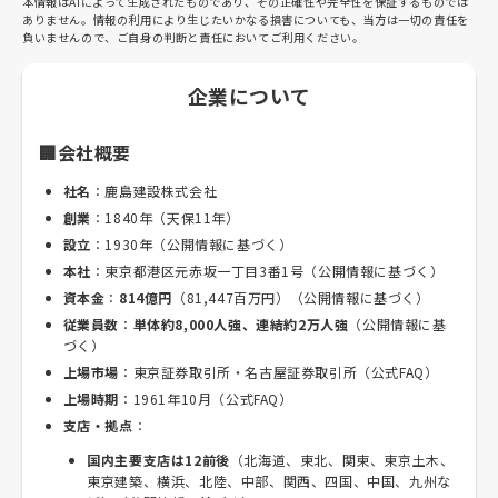
本情報はAIによって生成されたものであり、その正確性や完全性を保証するものでは
ありません。情報の利用により生じたいかなる損害についても、当方は一切の責任を
負いませんので、ご自身の判断と責任においてご利用ください。
企業について
🏢会社概要
社名
：鹿島建設株式会社
創業
：1840年（天保11年）
設立
：1930年（公開情報に基づく）
本社
：東京都港区元赤坂一丁目3番1号（公開情報に基づく）
資本金
：
814億円
（81,447百万円）（公開情報に基づく）
従業員数
：
単体約8,000人強、連結約2万人強
（公開情報に基
づく）
上場市場
：東京証券取引所・名古屋証券取引所（公式FAQ）
上場時期
：1961年10月（公式FAQ）
支店・拠点
：
国内主要支店は12前後
（北海道、東北、関東、東京土木、
東京建築、横浜、北陸、中部、関西、四国、中国、九州な