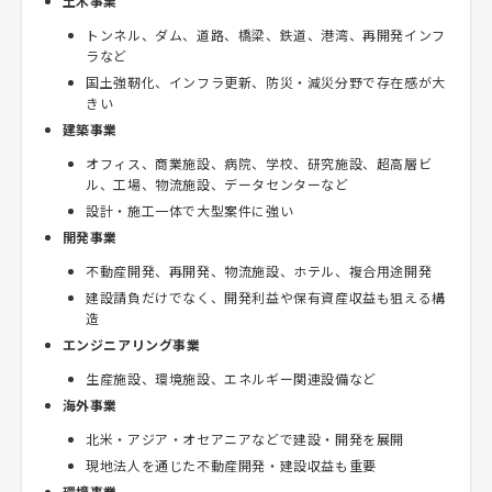
土木事業
トンネル、ダム、道路、橋梁、鉄道、港湾、再開発インフ
ラなど
国土強靭化、インフラ更新、防災・減災分野で存在感が大
きい
建築事業
オフィス、商業施設、病院、学校、研究施設、超高層ビ
ル、工場、物流施設、データセンターなど
設計・施工一体で大型案件に強い
開発事業
不動産開発、再開発、物流施設、ホテル、複合用途開発
建設請負だけでなく、開発利益や保有資産収益も狙える構
造
エンジニアリング事業
生産施設、環境施設、エネルギー関連設備など
海外事業
北米・アジア・オセアニアなどで建設・開発を展開
現地法人を通じた不動産開発・建設収益も重要
環境事業