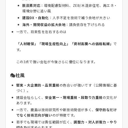
脱炭素対応
：環境配慮型材料、ZEB/木造非住宅、再エネ・
環境分野に追い風
建設DX・自動化
：人手不足を技術で補う余地が大きい
海外・開発収益の拡大余地
：請負依存を下げられる
一方で、将来性を左右するのは
「人材確保」「現場生産性向上」「資材高騰への価格転嫁」
で
す。
この3点で強い会社が今後さらに優位になります。
🎭社風
堅実・大企業的・品質重視
の色合いが強いです（公開情報に基
づく）。
建設会社らしく、
安全第一・現場重視・段取り力重視
の文化が
あります。
一方で、鹿島は技術研究所や新技術発信が多く、
保守的なだけ
でなく技術志向が強い
のが特徴です。
若手でも現場では責任範囲が広く、
調整力・対人折衝力・やり
切る力
が求められます。