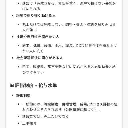
建設は「完成させる」責任が重く、途中で投げない姿勢が
求められる
現場で粘り強く動ける人
机上だけでは完結しない。調整・交渉・改善を繰り返せる
人が強い
技術や専門性を磨きたい人
施工、構造、設備、土木、環境、DXなど専門性を積み上げ
たい人に向く
社会課題解決に関心がある人
防災、脱炭素、都市更新などに関心があると志望動機と結
びつけやすい
📊評価制度・給与水準
評価制度
一般的には、
等級制度＋目標管理＋成果/プロセス評価
の組
み合わせと考えられます（公開情報に基づく）。
建設業では、売上だけでなく
工事採算