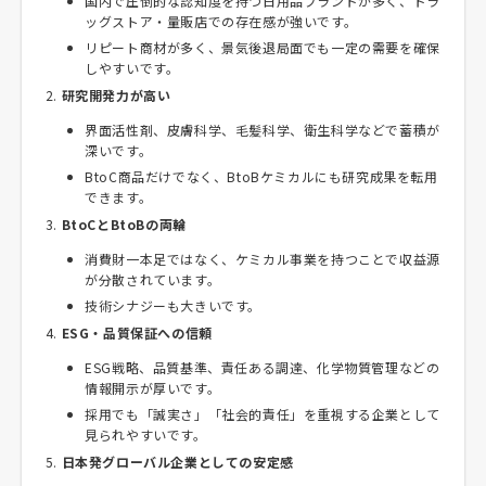
国内で圧倒的な認知度を持つ日用品ブランドが多く、ドラ
ッグストア・量販店での存在感が強いです。
リピート商材が多く、景気後退局面でも一定の需要を確保
しやすいです。
研究開発力が高い
界面活性剤、皮膚科学、毛髪科学、衛生科学などで蓄積が
深いです。
BtoC商品だけでなく、BtoBケミカルにも研究成果を転用
できます。
BtoCとBtoBの両輪
消費財一本足ではなく、ケミカル事業を持つことで収益源
が分散されています。
技術シナジーも大きいです。
ESG・品質保証への信頼
ESG戦略、品質基準、責任ある調達、化学物質管理などの
情報開示が厚いです。
採用でも「誠実さ」「社会的責任」を重視する企業として
見られやすいです。
日本発グローバル企業としての安定感