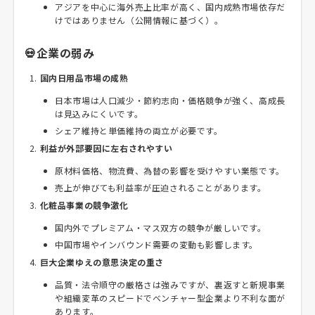
アジアを中心に海外売上比率が高く、国内成熟市場依存だ
けではありません（公開情報に基づく）。
💀企業の弱み
国内日用品市場の成熟
日本市場は人口減少・節約志向・価格競争が強く、高成長
は見込みにくいです。
シェア維持と単価維持の両立が必要です。
利益が外部要因に左右されやすい
原材料価格、物流費、為替の影響を受けやすい業態です。
売上が伸びても利益率が圧迫されることがあります。
化粧品事業の競争激化
国内外でプレミアム・マス双方の競争が厳しいです。
中国市場やインバウンド需要の変動も影響します。
巨大企業ゆえの意思決定の重さ
品質・法令順守の厳格さは強みですが、裏返すと新規事業
や組織変革のスピードでベンチャー型企業より不利な面が
あります。