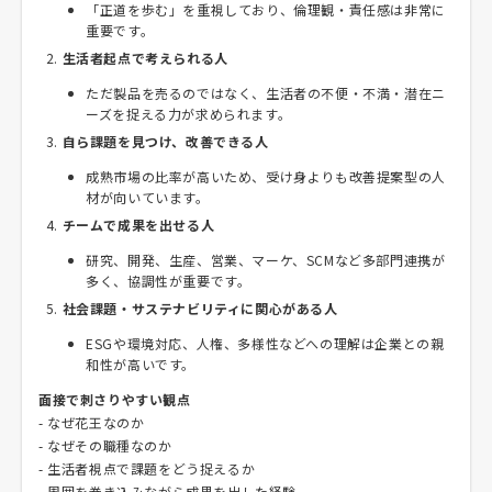
「正道を歩む」を重視しており、倫理観・責任感は非常に
重要です。
生活者起点で考えられる人
ただ製品を売るのではなく、生活者の不便・不満・潜在ニ
ーズを捉える力が求められます。
自ら課題を見つけ、改善できる人
成熟市場の比率が高いため、受け身よりも改善提案型の人
材が向いています。
チームで成果を出せる人
研究、開発、生産、営業、マーケ、SCMなど多部門連携が
多く、協調性が重要です。
社会課題・サステナビリティに関心がある人
ESGや環境対応、人権、多様性などへの理解は企業との親
和性が高いです。
面接で刺さりやすい観点
- なぜ花王なのか
- なぜその職種なのか
- 生活者視点で課題をどう捉えるか
- 周囲を巻き込みながら成果を出した経験