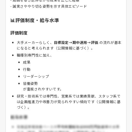
- 誠実さややり切る姿勢を示す具体エピソード
📊評価制度・給与水準
評価制度
大手メーカーらしく、
目標設定→期中運用→評価
の流れが基本
になると考えられます（公開情報に基づく）。
職種別専門性に加え、
成果
行動
リーダーシップ
協働姿勢
が重視されやすいです。
研究・技術系では専門性、営業系では業績貢献、スタッフ系で
は企画推進力や改善力が見られやすい傾向です（公開情報に基
づく）。
給与水準
有価証券報告書ベースの
平均年間給与は800万円台前半
の水準