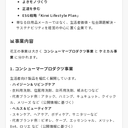
よきモノづくり
正道を歩む
ESG戦略「Kirei Lifestyle Plan」
単なる日用品メーカーではなく、生活者価値・社会課題解決・
サステナビリティを経営の中心に置く企業です。
📊事業内容
花王の事業は大きく
コンシューマープロダクツ事業
と
ケミカル事
業
に分かれます。
1. コンシューマープロダクツ事業
生活者向け製品を幅広く展開しています。
-
ハイジーン＆リビングケア
- 衣料用洗剤、住居用洗剤、台所用洗剤、紙おむつなど
- 代表ブランド例：アタック、ハミング、キュキュット、クイック
ル、メリーズ など（公開情報に基づく）
-
ヘルス＆ビューティケア
- スキンケア、ヘアケア、ボディケア、サニタリーなど
- 代表ブランド例：ビオレ、ケープ、エッセンシャル、メリット、
8x4、ロリエ など（公開情報に基づく）