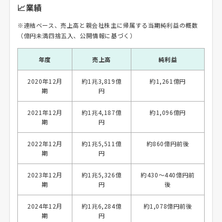
📈業績
※連結ベース、売上高と親会社株主に帰属する当期純利益の概数
（億円未満四捨五入、公開情報に基づく）
年度
売上高
純利益
2020年12月
約1兆3,819億
約1,261億円
期
円
2021年12月
約1兆4,187億
約1,096億円
期
円
2022年12月
約1兆5,511億
約860億円前後
期
円
2023年12月
約1兆5,326億
約430〜440億円前
期
円
後
2024年12月
約1兆6,284億
約1,078億円前後
期
円