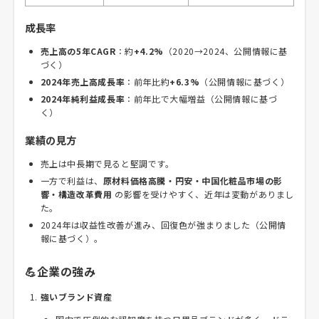
成長率
売上高の5年CAGR
：約
+4.2%
（2020→2024、公開情報に基
づく）
2024年売上高成長率
：前年比約
+6.3%
（公開情報に基づく）
2024年純利益成長率
：前年比で大幅増益（公開情報に基づ
く）
業績の見方
売上は中長期で見ると堅調です。
一方で利益は、
原材料価格高騰・円安・中国化粧品市場の影
響・構造改革費用
の影響を受けやすく、近年は変動がありまし
た。
2024年は収益性改善が進み、回復色が強まりました（公開情
報に基づく）。
💪企業の強み
強いブランド資産