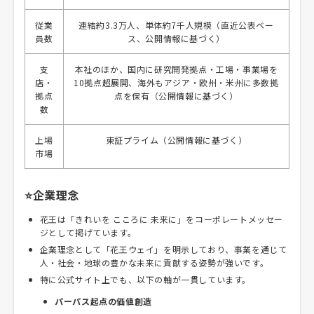
従業
連結約3.3万人、単体約7千人規模（直近公表ベー
員数
ス、公開情報に基づく）
支
本社のほか、国内に研究開発拠点・工場・事業場を
店・
10拠点超展開、海外もアジア・欧州・米州に多数拠
拠点
点を保有（公開情報に基づく）
数
上場
東証プライム（公開情報に基づく）
市場
⭐企業理念
花王は「きれいを こころに 未来に」をコーポレートメッセー
ジとして掲げています。
企業理念として「花王ウェイ」を明示しており、事業を通じて
人・社会・地球の豊かな未来に貢献する姿勢が強いです。
特に公式サイト上でも、以下の軸が一貫しています。
パーパス起点の価値創造