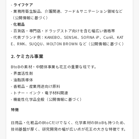
-
ライフケア
- 業務用衛生製品、介護関連、フード＆サニテーション領域など
（公開情報に基づく）
-
化粧品
- 百貨店・専門店・ドラッグストア向けを含む幅広い価格帯
- 代表ブランド例：KANEBO、SENSAI、SOFINA iP、Curél、KAT
E、RMK、SUQQU、MOLTON BROWN など（公開情報に基づく）
2. ケミカル事業
BtoBの素材・中間体事業も花王の重要な柱です。
- 界面活性剤
- 油脂誘導体
- 香粧品・産業用途向け原料
- トナー・インク・電子材料関連
- 機能性化学品全般（公開情報に基づく）
特徴
日用品・化粧品のBtoCだけでなく、化学素材のBtoBも持つため、
技術基盤が厚く、研究開発の幅が広い点が花王の大きな特徴です。