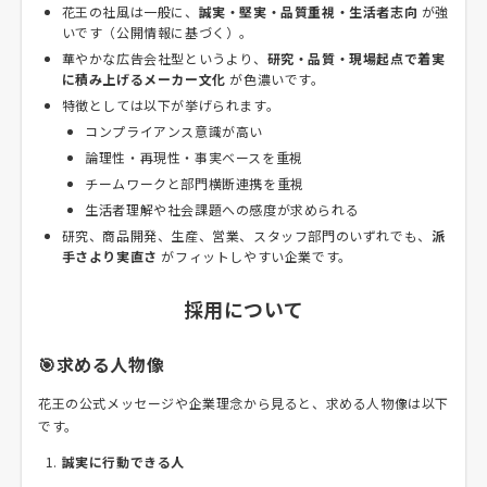
花王の社風は一般に、
誠実・堅実・品質重視・生活者志向
が強
いです（公開情報に基づく）。
華やかな広告会社型というより、
研究・品質・現場起点で着実
に積み上げるメーカー文化
が色濃いです。
特徴としては以下が挙げられます。
コンプライアンス意識が高い
論理性・再現性・事実ベースを重視
チームワークと部門横断連携を重視
生活者理解や社会課題への感度が求められる
研究、商品開発、生産、営業、スタッフ部門のいずれでも、
派
手さより実直さ
がフィットしやすい企業です。
採用について
🎯求める人物像
花王の公式メッセージや企業理念から見ると、求める人物像は以下
です。
誠実に行動できる人