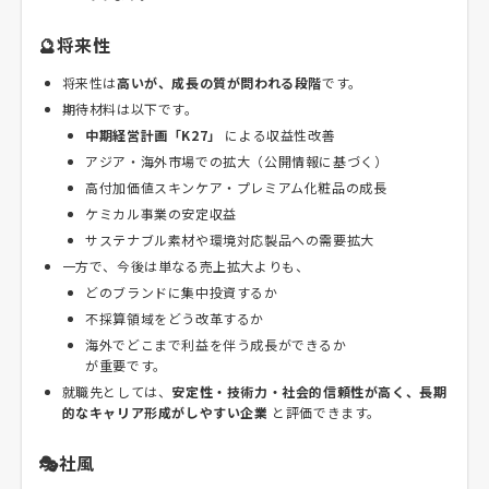
🔮将来性
将来性は
高いが、成長の質が問われる段階
です。
期待材料は以下です。
中期経営計画「K27」
による収益性改善
アジア・海外市場での拡大（公開情報に基づく）
高付加価値スキンケア・プレミアム化粧品の成長
ケミカル事業の安定収益
サステナブル素材や環境対応製品への需要拡大
一方で、今後は単なる売上拡大よりも、
どのブランドに集中投資するか
不採算領域をどう改革するか
海外でどこまで利益を伴う成長ができるか
が重要です。
就職先としては、
安定性・技術力・社会的信頼性が高く、長期
的なキャリア形成がしやすい企業
と評価できます。
🎭社風