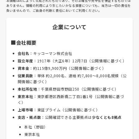
本情報はAIによって生成されたものであり、その正確性や完全性を保証するものでは
ありません。情報の利用により生じたいかなる損害についても、当方は一切の責任を
負いませんので、ご自身の判断と責任においてご利用ください。
企業について
🏢会社概要
会社名
：キッコーマン株式会社
設立年度
：1917年（大正6年）12月7日（公開情報に基づく）
資本金
：約115億9,900万円（公開情報に基づく）
従業員数
：単体 約2,000名、連結 約7,800〜8,000名規模（公
開情報に基づく）
本社所在地
：千葉県野田市野田250（公開情報に基づく）
東京本社
：東京都港区西新橋二丁目1番1号（公開情報に基づ
く）
上場市場
：東証プライム（公開情報に基づく）
支店・拠点数
：公開確認できる主要拠点は
少なくとも8拠点
本社（野田）
東京本社