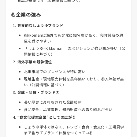
食品が重要です（公開情報に基づく）
💪企業の強み
世界的なしょうゆブランド
Kikkomanは海外でも非常に知名度が高く、和食普及の恩
恵を受けやすい
「しょうゆ=Kikkoman」のポジションが強い国が多い（公
開情報に基づく）
海外事業の競争優位
北米市場でのプレゼンスが特に高い
現地生産・現地販売体制を長年築いており、参入障壁が高
い（公開情報に基づく）
発酵・品質・ブランド力
長い歴史に裏打ちされた発酵技術
食品安全、品質管理、知的財産への取り組みが強い
“食文化提案企業”としての広がり
しょうゆ単体ではなく、レシピ・食育・食文化・工場見学
まで含めてブランド体験をつくっている