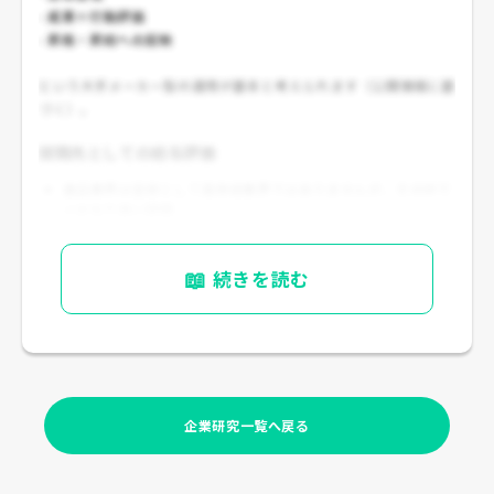
-
成果＋行動評価
-
昇格・昇給への反映
という大手メーカー型の運用が基本と考えられます（公開情報に基
づく）。
就職先としての給与評価
食品業界は全体として高年収業界ではありませんが、その中で
は
かなり良い部類
海外事業・大手上場・収益性の高さを考えると、
安定感と待遇
のバランスが良い企業
です
📖
続きを読む
企業研究一覧へ戻る