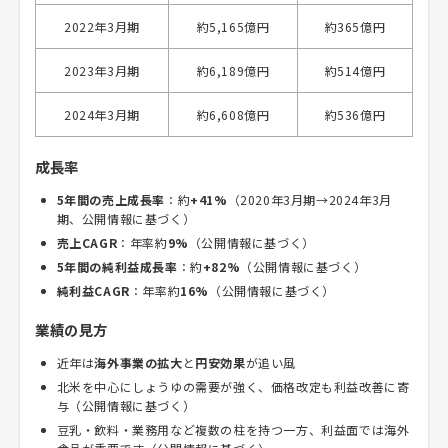
2022年3月期
約5,165億円
約365億円
2023年3月期
約6,189億円
約514億円
2024年3月期
約6,608億円
約536億円
成長率
5年間の売上成長率
：約
+41%
（2020年3月期→2024年3月
期、公開情報に基づく）
売上CAGR
：年率約
9%
（公開情報に基づく）
5年間の純利益成長率
：約
+82%
（公開情報に基づく）
純利益CAGR
：年率約
16%
（公開情報に基づく）
業績の見方
近年は
海外事業の拡大
と
円安効果
が追い風
北米を中心にしょうゆの需要が強く、価格改定も利益改善に寄
与（公開情報に基づく）
豆乳・飲料・業務用など複数の柱を持つ一方、利益面では海外