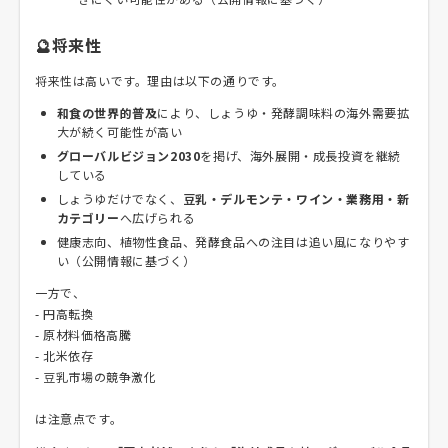
🔮将来性
将来性は高いです。理由は以下の通りです。
和食の世界的普及
により、しょうゆ・発酵調味料の海外需要拡
大が続く可能性が高い
グローバルビジョン2030
を掲げ、海外展開・成長投資を継続
している
しょうゆだけでなく、
豆乳・デルモンテ・ワイン・業務用・新
カテゴリー
へ広げられる
健康志向、植物性食品、発酵食品への注目は追い風になりやす
い（公開情報に基づく）
一方で、
- 円高転換
- 原材料価格高騰
- 北米依存
- 豆乳市場の競争激化
は注意点です。