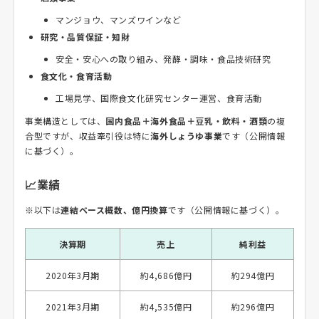
マンジョウ、マンズワインなど
研究・品質保証・知財
安全・安心への取り組み、発酵・調味・食品技術研究
食文化・食育活動
工場見学、国際食文化研究センター運営、食育活動
事業構造としては、
国内食品＋海外食品＋豆乳・飲料・酒類
の複
合型ですが、収益牽引役は特に
海外しょうゆ事業
です（公開情報
に基づく）。
📈業績
※以下は
連結ベース概数、億円換算
です（公開情報に基づく）。
決算期
売上
純利益
2020年3月期
約4,686億円
約294億円
2021年3月期
約4,535億円
約296億円