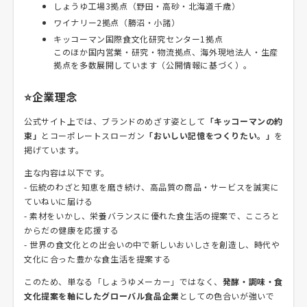
しょうゆ工場3拠点（野田・高砂・北海道千歳）
ワイナリー2拠点（勝沼・小諸）
キッコーマン国際食文化研究センター1拠点
このほか国内営業・研究・物流拠点、海外現地法人・生産
拠点を多数展開しています（公開情報に基づく）。
⭐企業理念
公式サイト上では、ブランドのめざす姿として
「キッコーマンの約
束」
とコーポレートスローガン
「おいしい記憶をつくりたい。」
を
掲げています。
主な内容は以下です。
- 伝統のわざと知恵を磨き続け、高品質の商品・サービスを誠実に
ていねいに届ける
- 素材をいかし、栄養バランスに優れた食生活の提案で、こころと
からだの健康を応援する
- 世界の食文化との出会いの中で新しいおいしさを創造し、時代や
文化に合った豊かな食生活を提案する
このため、単なる「しょうゆメーカー」ではなく、
発酵・調味・食
文化提案を軸にしたグローバル食品企業
としての色合いが強いで