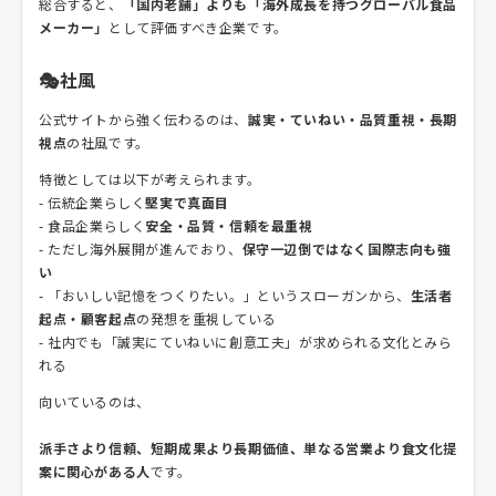
総合すると、
「国内老舗」よりも「海外成長を持つグローバル食品
メーカー」
として評価すべき企業です。
🎭社風
公式サイトから強く伝わるのは、
誠実・ていねい・品質重視・長期
視点
の社風です。
特徴としては以下が考えられます。
- 伝統企業らしく
堅実で真面目
- 食品企業らしく
安全・品質・信頼を最重視
- ただし海外展開が進んでおり、
保守一辺倒ではなく国際志向も強
い
- 「おいしい記憶をつくりたい。」というスローガンから、
生活者
起点・顧客起点
の発想を重視している
- 社内でも「誠実にていねいに創意工夫」が求められる文化とみら
れる
向いているのは、
派手さより信頼、短期成果より長期価値、単なる営業より食文化提
案に関心がある人
です。