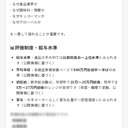
- なぜ食品業界か
- なぜ調味料・発酵か
- なぜキッコーマンか
- なぜグローバルか
を一貫して語れることが重要です。
📊評価制度・給与水準
給与水準
：食品大手の中では
比較的高め〜上位水準
とみられま
す（公開情報に基づく）
平均年収
：有価証券報告書ベースで
800万円台前半〜半ば
の水
準（公開情報に基づく）
初任給
：新卒総合職は、学部卒で
23万〜25万円前後
、院卒で
2
5万〜27万円前後
のレンジが目安です（年度・職種で変動、公
開情報に基づく）
賞与
：大手メーカーらしく賞与比重が一定程度高いとみられま
す（公開情報に基づく）
評価制度は詳細開示が限定的ですが、
-
等級制度
-
目標管理