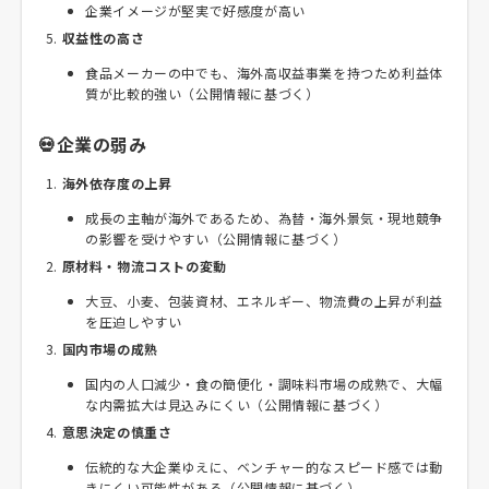
企業イメージが堅実で好感度が高い
収益性の高さ
食品メーカーの中でも、海外高収益事業を持つため利益体
質が比較的強い（公開情報に基づく）
💀企業の弱み
海外依存度の上昇
成長の主軸が海外であるため、為替・海外景気・現地競争
の影響を受けやすい（公開情報に基づく）
原材料・物流コストの変動
大豆、小麦、包装資材、エネルギー、物流費の上昇が利益
を圧迫しやすい
国内市場の成熟
国内の人口減少・食の簡便化・調味料市場の成熟で、大幅
な内需拡大は見込みにくい（公開情報に基づく）
意思決定の慎重さ
伝統的な大企業ゆえに、ベンチャー的なスピード感では動
きにくい可能性がある（公開情報に基づく）