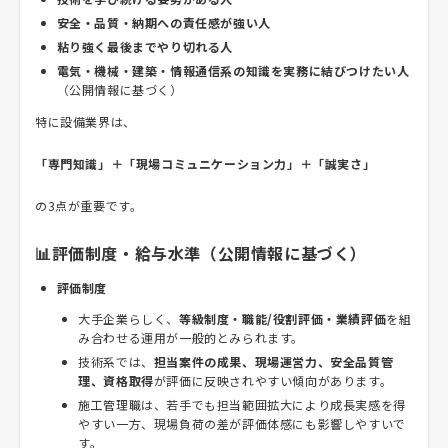
安全・品質・納期への責任感が強い人
粘り強く最後までやり切れる人
電気・機械・建築・情報通信系の知識を実務に結びつけたい人
（公開情報に基づく）
特に設備業界は、
「専門知識」＋「現場コミュニケーション力」＋「誠実さ」
の3点が重要です。
📊評価制度・給与水準（公開情報に基づく）
評価制度
大手企業らしく、
等級制度・職能/役割評価・業績評価
を組
み合わせる運用が一般的とみられます。
技術系では、
担当案件の成果、現場運営力、安全品質管
理、資格取得
が評価に反映されやすい傾向があります。
施工管理職は、若手でも担当範囲拡大により成長実感を得
やすい一方、現場負荷の差が評価体感にも影響しやすいで
す。