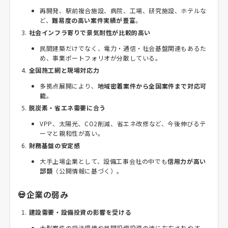
再開発、駅前複合施設、病院、工場、研究施設、ホテルな
ど、
難易度の高い案件実績が豊富
。
社会インフラ寄りで景気耐性が比較的高い
民間建築だけでなく、電力・通信・社会基盤関連もあるた
め、事業ポートフォリオが分散している。
全国施工網と現場対応力
多拠点展開により、
地域密着案件から全国案件まで対応可
能
。
脱炭素・省エネ需要に合う
VPP、太陽光、CO2削減、省エネ改修など、今後伸びるテ
ーマと親和性が高い。
財務基盤の安定感
大手上場企業として、設備工事会社の中でも
信用力が高い
部類
（公開情報に基づく）。
💀企業の弱み
建設需要・設備投資の影響を受ける
大型案件の受注環境や民間設備投資の波に左右されやす