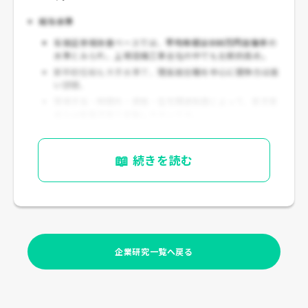
給与水準
有価証券報告書ベースでは、
平均年収は800万円台後半
の
水準とみられ、上場設備工事会社の中でも比較的高め。
新卒初任給も大手水準で、
理系総合職を中心に競争力は高
い部類
。
現場手当・時間外・資格・住宅関連制度によって、若手実
収入は配属次第で変動しやすいです。
📖
続きを読む
企業研究一覧へ戻る