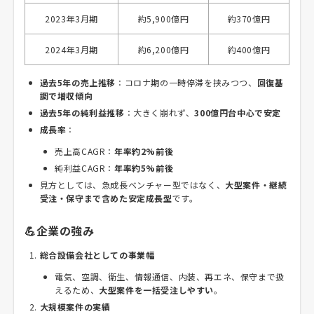
2023年3月期
約5,900億円
約370億円
2024年3月期
約6,200億円
約400億円
過去5年の売上推移
：コロナ期の一時停滞を挟みつつ、
回復基
調で増収傾向
過去5年の純利益推移
：大きく崩れず、
300億円台中心で安定
成長率
：
売上高CAGR：
年率約2%前後
純利益CAGR：
年率約5%前後
見方としては、急成長ベンチャー型ではなく、
大型案件・継続
受注・保守まで含めた安定成長型
です。
💪企業の強み
総合設備会社としての事業幅
電気、空調、衛生、情報通信、内装、再エネ、保守まで扱
えるため、
大型案件を一括受注しやすい
。
大規模案件の実績