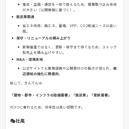
電気・空調・通信を一体で扱えるため、需要取り込み余地
が大きい（公開情報に基づく）。
脱炭素関連
省エネ改修、再エネ、蓄電、VPP、CO2削減ニーズは追い
風。
保守・リニューアルの積み上がり
新築偏重ではなく、更新・保守まで持てるため、ストック
型売上を積み上げやすい。
M&A・提携余地
公式サイトでも業務提携や公開買付けの動きが見られ、
周
辺領域の強化に積極的
。
総じて、きんでんは
「建物・都市・インフラの設備需要」「脱炭素」「更新需要」
の3つに乗れるため、将来性は高い部類です。
🎭社風