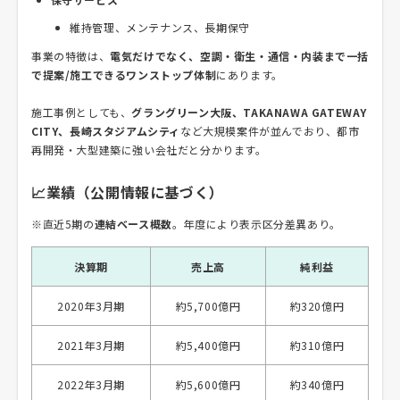
維持管理、メンテナンス、長期保守
事業の特徴は、
電気だけでなく、空調・衛生・通信・内装まで一括
で提案/施工できるワンストップ体制
にあります。
施工事例としても、
グラングリーン大阪、TAKANAWA GATEWAY
CITY、長崎スタジアムシティ
など大規模案件が並んでおり、都市
再開発・大型建築に強い会社だと分かります。
📈業績（公開情報に基づく）
※直近5期の
連結ベース概数
。年度により表示区分差異あり。
決算期
売上高
純利益
2020年3月期
約5,700億円
約320億円
2021年3月期
約5,400億円
約310億円
2022年3月期
約5,600億円
約340億円