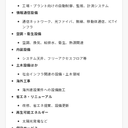
工場・プラント向けの自動制御、監視、計測システム
情報通信設備
通信ネットワーク、光ファイバ、無線、移動体通信、ICTイ
ンフラ
空調・衛生設備
空調、換気、給排水、衛生、熱源関連
内装設備
システム天井、フリーアクセスフロア等
土木設備ほか
社会インフラ関連の設備・土木領域
海外工事
海外建設案件への設備施工
省エネ・リニューアル
改修、省エネ提案、設備更新
再生可能エネルギー
太陽光発電など
保守サービス