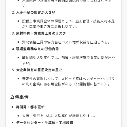
い。
人手不足の影響が大きい
設備工事業界全体の課題として、施工管理・技能人材不足
が利益率や働き方に影響しやすい。
原材料費・労務費上昇のリスク
資材価格上昇や協力会社コスト増が収益を圧迫しうる。
現場型業務ゆえの労働負荷
繁忙期や大型案件では、部署・現場次第で負荷に差が出や
すい。
大企業特有の意思決定の重さ
安定性の裏返しとして、スピード感はベンチャーや小回り
の利く企業に劣る可能性がある（公開情報に基づく）。
🔮将来性
再開発・都市更新
大阪・東京を中心に大型案件が継続しやすい。
データセンター・半導体・工場設備