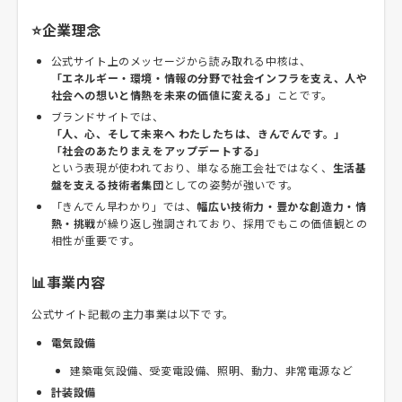
⭐企業理念
公式サイト上のメッセージから読み取れる中核は、
「エネルギー・環境・情報の分野で社会インフラを支え、人や
社会への想いと情熱を未来の価値に変える」
ことです。
ブランドサイトでは、
「人、心、そして未来へ わたしたちは、きんでんです。」
「社会のあたりまえをアップデートする」
という表現が使われており、単なる施工会社ではなく、
生活基
盤を支える技術者集団
としての姿勢が強いです。
「きんでん早わかり」では、
幅広い技術力・豊かな創造力・情
熱・挑戦
が繰り返し強調されており、採用でもこの価値観との
相性が重要です。
📊事業内容
公式サイト記載の主力事業は以下です。
電気設備
建築電気設備、受変電設備、照明、動力、非常電源など
計装設備