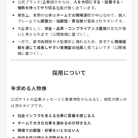
公式ブランド/企業紹介からは、
人を大切にする・協働する・
情熱を持ってやり切る
社風が強く出ています。
業態上、実際の仕事は
チームでの現場遂行
が中心なので、個人
プレーよりも
調整力・協調性・責任感
が重視されやすいです。
大企業らしく、
安全・品質・コンプライアンス重視
の文化が強
いと考えられます（公開情報に基づく）。
一方で、都市再開発や大型案件に携わるため、若手でも
現場経
験を通じて成長しやすい実務型の社風
と見てよいです（公開情
報に基づく）。
採用について
🎯求める人物像
公式サイトの企業メッセージと事業特性からみると、相性が良いの
は次のタイプです。
社会インフラを支える仕事に意義を感じる人
チームで大きな仕事を進めるのが好きな人
現場での調整・折衝をいとわない人
技術を学び続ける姿勢がある人