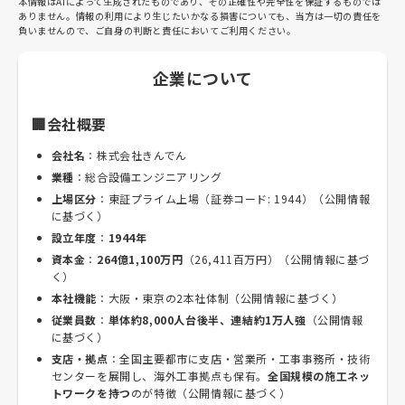
本情報はAIによって生成されたものであり、その正確性や完全性を保証するものでは
ありません。情報の利用により生じたいかなる損害についても、当方は一切の責任を
負いませんので、ご自身の判断と責任においてご利用ください。
企業について
🏢会社概要
会社名
：株式会社きんでん
業種
：総合設備エンジニアリング
上場区分
：東証プライム上場（証券コード: 1944）（公開情報
に基づく）
設立年度
：
1944年
資本金
：
264億1,100万円
（26,411百万円）（公開情報に基づ
く）
本社機能
：大阪・東京の2本社体制（公開情報に基づく）
従業員数
：
単体約8,000人台後半、連結約1万人強
（公開情報
に基づく）
支店・拠点
：全国主要都市に支店・営業所・工事事務所・技術
センターを展開し、海外工事拠点も保有。
全国規模の施工ネッ
トワークを持つ
のが特徴（公開情報に基づく）