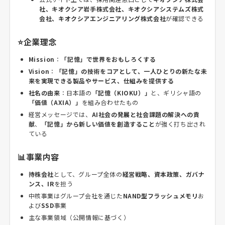
社、キオクシア岩手株式会社、キオクシアシステムズ株式
会社、キオクシアエンジニアリング株式会社
が確認できる
⭐企業理念
Mission
：
「記憶」で世界をおもしろくする
Vision
：
「記憶」の技術をコアとして、一人ひとりの新たな未
来を実現できる製品やサービス、仕組みを提供する
社名の由来
：日本語の
「記憶（KIOKU）」
と、ギリシャ語の
「価値（AXIA）」
を組み合わせたもの
経営メッセージでは、
AI社会の発展と社会課題の解決への貢
献
、
「記憶」から新しい価値を創造すること
が強く打ち出され
ている
📊事業内容
持株会社
として、グループ全体の
経営戦略、資本政策、ガバナ
ンス、IR
を担う
中核事業はグループ会社を通じた
NAND型フラッシュメモリ
お
よび
SSD
事業
主な事業領域（公開情報に基づく）