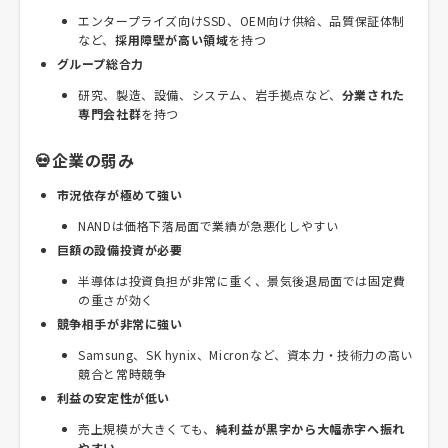
エンタープライズ向けSSD、OEM向け供給、品質保証体制
など、
採用障壁が高い領域
を持つ
グループ総合力
研究、製造、設備、システム、岩手拠点など、
分業された
専門会社群
を持つ
💀企業の弱み
市況依存が極めて強い
NANDは価格下落局面で業績が急悪化しやすい
巨額の設備投資が必要
半導体は投資負担が非常に重く、景気後退局面では固定費
の重さが効く
競争相手が非常に強い
Samsung、SK hynix、Micronなど、資本力・技術力の高い
競合と常時競争
利益の安定性が低い
売上規模が大きくても、
純利益が黒字から大幅赤字へ振れ
やすい