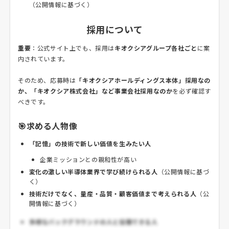
（公開情報に基づく）
採用について
重要
：公式サイト上でも、採用は
キオクシアグループ各社ごと
に案
内されています。
そのため、応募時は
「キオクシアホールディングス本体」採用なの
か、「キオクシア株式会社」など事業会社採用なのか
を必ず確認す
べきです。
🎯求める人物像
「記憶」の技術で新しい価値を生みたい人
企業ミッションとの親和性が高い
変化の激しい半導体業界で学び続けられる人
（公開情報に基づ
く）
技術だけでなく、量産・品質・顧客価値まで考えられる人
（公
開情報に基づく）
多様なバックグラウンドの人と協働できる人