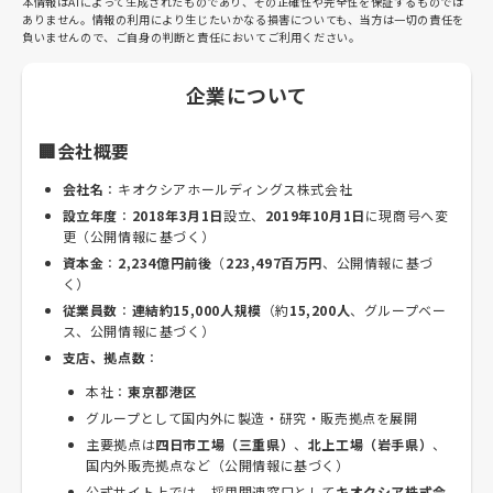
本情報はAIによって生成されたものであり、その正確性や完全性を保証するものでは
ありません。情報の利用により生じたいかなる損害についても、当方は一切の責任を
負いませんので、ご自身の判断と責任においてご利用ください。
企業について
🏢会社概要
会社名
：キオクシアホールディングス株式会社
設立年度
：
2018年3月1日
設立、
2019年10月1日
に現商号へ変
更（公開情報に基づく）
資本金
：
2,234億円前後
（
223,497百万円
、公開情報に基づ
く）
従業員数
：
連結約15,000人規模
（約
15,200人
、グループベー
ス、公開情報に基づく）
支店、拠点数
：
本社：
東京都港区
グループとして国内外に製造・研究・販売拠点を展開
主要拠点は
四日市工場（三重県）
、
北上工場（岩手県）
、
国内外販売拠点など（公開情報に基づく）
公式サイト上では、採用関連窓口として
キオクシア株式会