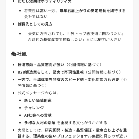
ただし短期はボラティリティ大
将来性は高い一方、
毎年右肩上がりの安定成長
を期待する
会社ではない
就職先としての見方
「景気に左右されても、世界トップ級技術に関わりたい」
「AI時代の基盤産業で勝負したい」人には魅力が大きい
🎭社風
技術志向・品質志向が強い
（公開情報に基づく）
B2B製造業らしく、堅実で再現性重視
（公開情報に基づく）
一方で、半導体業界特有のスピード感・変化対応力も必要
（公
開情報に基づく）
公式メッセージからは、
新しい価値創造
チャレンジ
AI社会への貢献
多様な人材の活躍
を重視する文化がうかがえる
実態としては、
研究開発・製造・品質保証・量産立ち上げを重
視する、理系色の強いプロフェッショナル集団
と見るのが近い