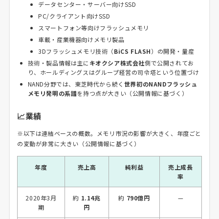
データセンター・サーバー向けSSD
PC/クライアント向けSSD
スマートフォン等向けフラッシュメモリ
車載・産業機器向けメモリ製品
3Dフラッシュメモリ技術（
BiCS FLASH
）の開発・量産
技術・製品情報は主に
キオクシア株式会社
側で公開されてお
り、ホールディングスはグループ経営の司令塔という位置づけ
NAND分野では、東芝時代から続く
世界初のNANDフラッシュ
メモリ発明の系譜
を持つ点が大きい（公開情報に基づく）
📈業績
※以下は連結ベースの概数。メモリ市況の影響が大きく、年度ごと
の変動が非常に大きい（公開情報に基づく）
年度
売上高
純利益
売上成長
率
2020年3月
約
1.14兆
約
790億円
—
期
円