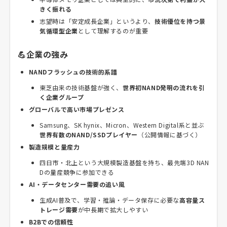
きく振れる
志望時は「安定成長企業」というより、
技術優位を持つ景
気循環型企業
として理解するのが重要
💪企業の強み
NANDフラッシュの技術的系譜
東芝由来の技術基盤が強く、
世界初NAND発明の流れを引
く企業グループ
グローバルで高い市場プレゼンス
Samsung、SK hynix、Micron、Western Digital系と並ぶ
世界有数のNAND/SSDプレイヤー
（公開情報に基づく）
製造規模と量産力
四日市・北上という大規模製造基盤を持ち、最先端3D NAN
Dの量産競争に参加できる
AI・データセンター需要の追い風
生成AI普及で、学習・推論・データ保存に必要な
高容量ス
トレージ需要
が中長期で拡大しやすい
B2Bでの信頼性