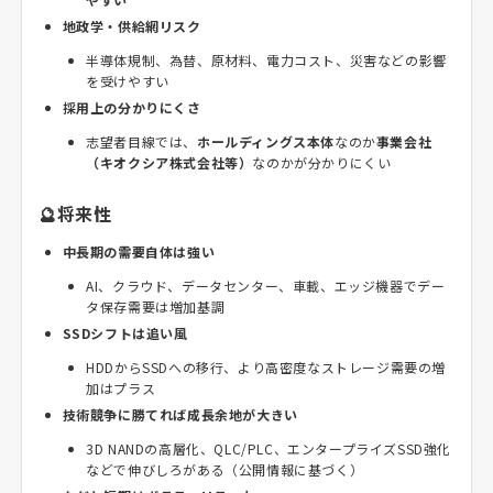
地政学・供給網リスク
半導体規制、為替、原材料、電力コスト、災害などの影響
を受けやすい
採用上の分かりにくさ
志望者目線では、
ホールディングス本体
なのか
事業会社
（キオクシア株式会社等）
なのかが分かりにくい
🔮将来性
中長期の需要自体は強い
AI、クラウド、データセンター、車載、エッジ機器でデー
タ保存需要は増加基調
SSDシフトは追い風
HDDからSSDへの移行、より高密度なストレージ需要の増
加はプラス
技術競争に勝てれば成長余地が大きい
3D NANDの高層化、QLC/PLC、エンタープライズSSD強化
などで伸びしろがある（公開情報に基づく）