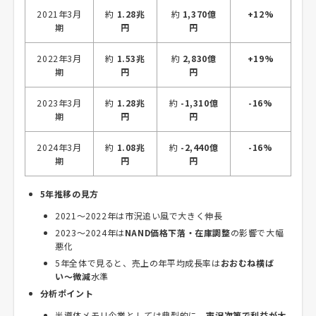
2021年3月
約
1.28兆
約
1,370億
+12%
期
円
円
2022年3月
約
1.53兆
約
2,830億
+19%
期
円
円
2023年3月
約
1.28兆
約
-1,310億
-16%
期
円
円
2024年3月
約
1.08兆
約
-2,440億
-16%
期
円
円
5年推移の見方
2021〜2022年は市況追い風で大きく伸長
2023〜2024年は
NAND価格下落・在庫調整
の影響で大幅
悪化
5年全体で見ると、売上の年平均成長率は
おおむね横ば
い〜微減
水準
分析ポイント
半導体メモリ企業としては典型的に、
市況次第で利益が大