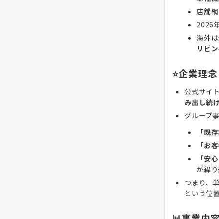
店舗網
202
海外は
リピン
⭐企業理念
公式サイ
み出し続
グループ
「既存
「お客
「安心
が繰り
つまり、
という位
📊事業内