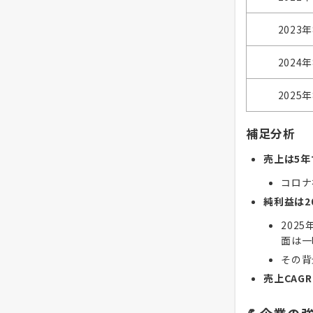
2023
2024
2025
補足分析
売上は5
コロナ
純利益は2
202
面は一
その背
売上CAGR