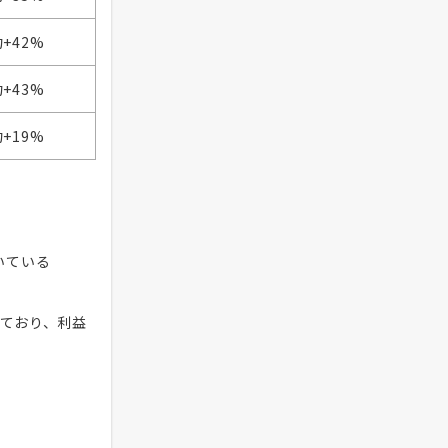
+42%
+43%
+19%
いている
ており、利益