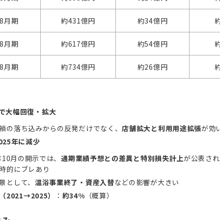
年8月期
約431億円
約34億円
約
年8月期
約617億円
約54億円
約
年8月期
約734億円
約26億円
約
年で大幅回復・拡大
禍の落ち込みからの反発だけでなく、
店舗拡大と利用用途拡張
が効
025年に減少
5年10月の開示では、
通期業績予想との差異と特別損失計上
が公表され
時的にブレあり
景として、
温浴事業終了・資産入替
などの影響が大きい
（2021→2025）
：
約34%
（概算）