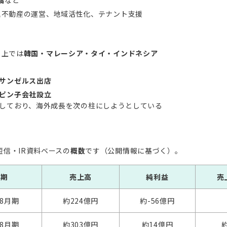
橋
など
理不動産の運営、地域活性化、テナント支援
ト上では
韓国・マレーシア・タイ・インドネシア
サンゼルス出店
ピン子会社設立
しており、海外成長を次の柱にしようとしている
短信・IR資料ベースの
概数
です（公開情報に基づく）。
算期
売上高
純利益
売
年8月期
約224億円
約-56億円
年8月期
約303億円
約14億円
約