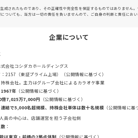
って生成されたものであり、その正確性や完全性を保証するものではありません。
害についても、当方は一切の責任を負いませんので、ご自身の判断と責任におい
企業について
要
株式会社コシダカホールディングス
ド
：2157（東証プライム上場）（公開情報に基づく）
：持株会社。主力はグループ会社によるカラオケ事業
：
1967年
（公開情報に基づく）
0億7,025万7,000円
（公開情報に基づく）
：
連結で5,000名超規模、持株会社単体は数十名規模
（公開情報に基
人員の中心は、店舗運営を担う子会社側
点数
：
能は東京・前橋の2拠点体制
（公開情報に基づく）