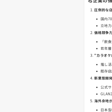
💪企業の
圧倒的な
国内7
立地力
価格競争
「飲食
若年層
“カラオケ
推し活
既存店
新業態開
公式サ
GLA
海外余地
日本型