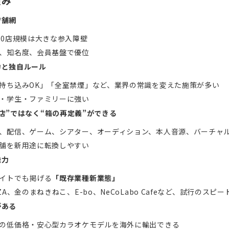
強み
店舗網
00店規模は大きな参入障壁
、知名度、会員基盤で優位
力と独自ルール
持ち込みOK」「全室禁煙」など、業界の常識を変えた施策が多い
・学生・ファミリーに強い
店”ではなく“箱の再定義”ができる
、配信、ゲーム、シアター、オーディション、本人音源、バーチャ
舗を新用途に転換しやすい
発力
イトでも掲げる
「既存業種新業態」
NZA、金のまねきねこ、E-bo、NeCoLabo Cafeなど、試行のスピ
がある
の低価格・安心型カラオケモデルを海外に輸出できる