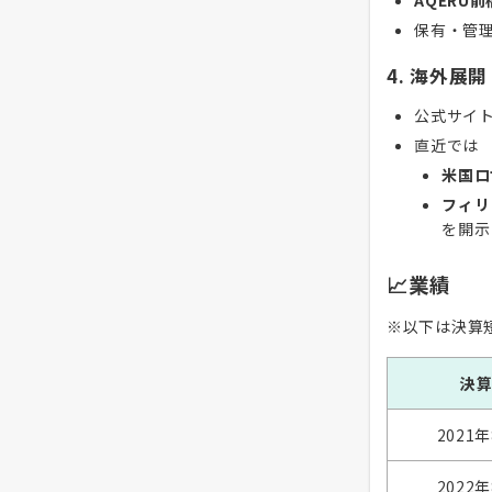
AQERU前
保有・管
4. 海外展開
公式サイ
直近では
米国ロ
フィリ
を開示
📈業績
※以下は決算
決
2021
2022