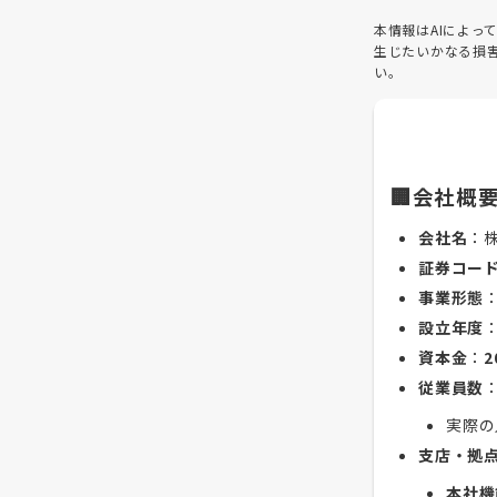
本情報はAIによ
生じたいかなる損
い。
🏢会社概
会社名
：
証券コー
事業形態
設立年度
資本金
：
2
従業員数
実際の
支店・拠
本社機