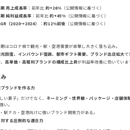
月期 売上成長率
：前年比
約+26%
（公開情報に基づく）
3月期 純利益成長率
：前年比
約+45%
（公開情報に基づく）
GR（2020→2024）
：
約12%前後
（公開情報に基づく）
3月期はコロナ禍で観光・駅・空港需要が直撃し大きく落ち込み。
観光回復、インバウンド復調、都市ギフト需要、ブランド出店拡大
で
は、
高単価・高粗利ブランドの構成比上昇
が利益率改善に効いていま
強み
値ブランドを作る力
しい菓子」だけでなく、
ネーミング・世界観・パッケージ・店舗体
強い。
・駅ナカ・空港向けに強いブランド開発力がある。
に対する圧倒的な適合力