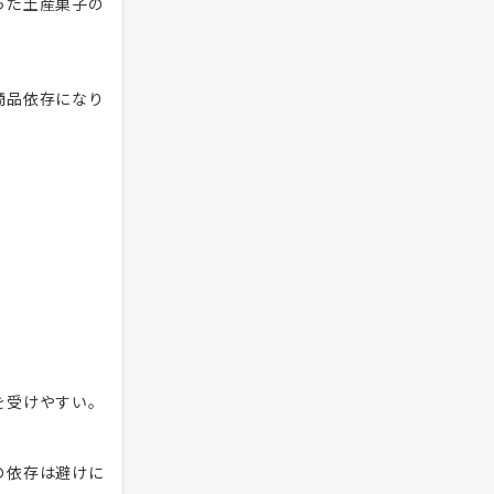
った土産菓子の
商品依存になり
。
を受けやすい。
の依存は避けに