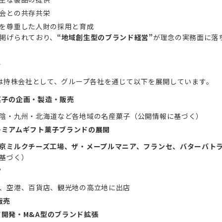
会との共存共栄
を尊重した人財の採用と育成
掲げられており、
“地域創生型のブランド経営”
が理念の実務面に落
容
は持株会社として、グループ各社を通じて以下を展開しています。
菓子の企画・製造・販売
陰・九州・北海道など各地域の名産菓子（公開情報に基づく）
レミアムギフト菓子ブランドの展開
京ミルクチーズ工場、ザ・メープルマニア、フランセ、バターバト
基づく）
営
、空港、百貨店、観光地の高立地に出店
販売
ド開発・M&A型のブランド拡張