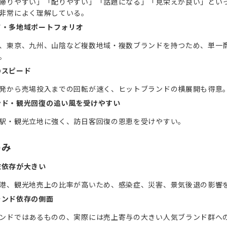
帰りやすい」「配りやすい」「話題になる」「見栄えが良い」とい
非常によく理解している。
ド・多地域ポートフォリオ
、東京、九州、山陰など複数地域・複数ブランドを持つため、単一
。
のスピード
発から売場投入までの回転が速く、ヒットブランドの横展開も得意
ンド・観光回復の追い風を受けやすい
駅・観光立地に強く、訪日客回復の恩恵を受けやすい。
弱み
流依存が大きい
港、観光地売上の比率が高いため、感染症、災害、景気後退の影響
ランド依存の側面
ンドではあるものの、実際には売上寄与の大きい人気ブランド群へ