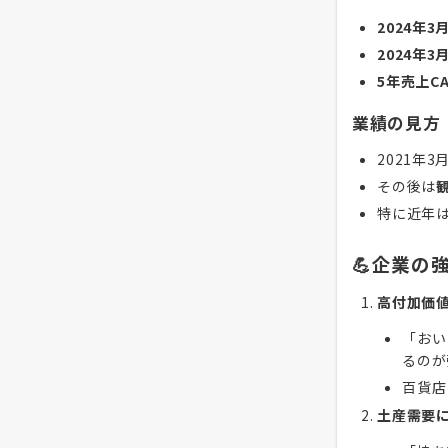
2024年3
2024年
5年売上CA
業績の見方
2021年
その後は
特に近年
💪企業の
高付加価
「おい
るのが
百貨店
土産需要