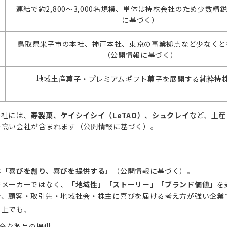
連結で約2,800～3,000名規模、単体は持株会社のため少数精
に基づく）
鳥取県米子市の本社、神戸本社、東京の事業拠点など少なくと
（公開情報に基づく）
地域土産菓子・プレミアムギフト菓子を展開する純粋持
会社には、
寿製菓、ケイシイシイ（LeTAO）、シュクレイ
など、土産
の高い会社が含まれます（公開情報に基づく）。
は
「喜びを創り、喜びを提供する」
（公開情報に基づく）。
子メーカーではなく、
「地域性」「ストーリー」「ブランド価値」
を
で、顧客・取引先・地域社会・株主に喜びを届ける考え方が強い企業
ト上でも、
全な製品の提供