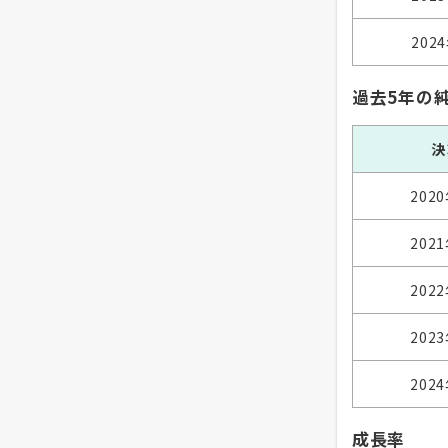
202
過去5年の
決
202
202
202
202
202
成長率