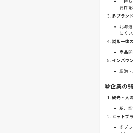
「持ち
要件を
多ブラン
北海道
にくい
製販一体
商品開
インバウ
空港・
💀企業の
観光・人
駅、空
ヒットブ
多ブラ