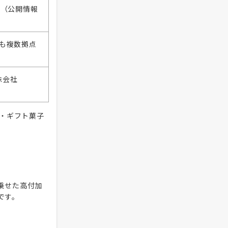
鋭（公開情報
も複数拠点
株会社
・ギフト菓子
乗せた高付加
です。