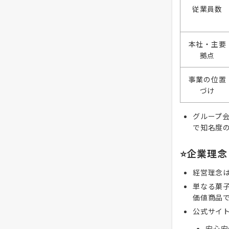
従業員数
本社・主要
拠点
事業の位置
づけ
グループ
で知名度
⭐企業理念
経営理念
単なる菓
価値商品
公式サイ
安心安