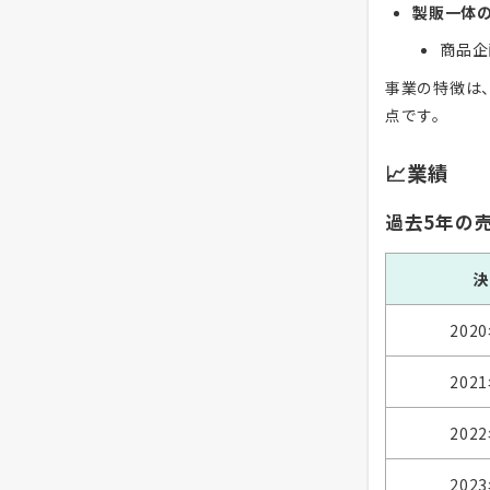
製販一体
商品企
事業の特徴は
点です。
📈業績
過去5年の
決
202
202
202
202