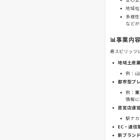
地域社
多様性
などが
📊事業内
寿スピリッツ
地域土産
例：山
都市型プ
例：
東
情報に
直営店運
駅ナカ
EC・通信
新ブラン