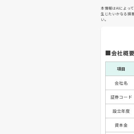
本情報はAIによ
生じたいかなる損
い。
🏢会社概
項目
会社名
証券コード
設立年度
資本金