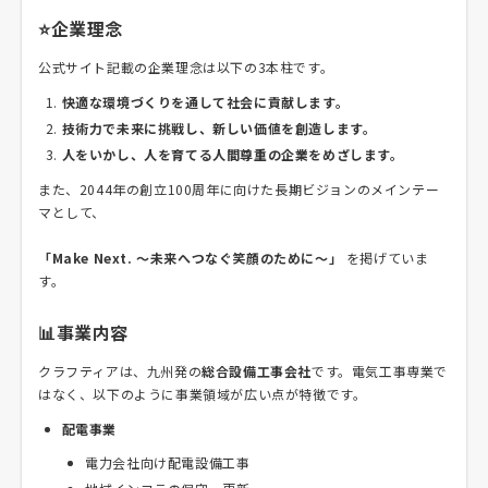
⭐企業理念
公式サイト記載の企業理念は以下の3本柱です。
快適な環境づくりを通して社会に貢献します。
技術力で未来に挑戦し、新しい価値を創造します。
人をいかし、人を育てる人間尊重の企業をめざします。
また、2044年の創立100周年に向けた長期ビジョンのメインテー
マとして、
「Make Next. ～未来へつなぐ笑顔のために～」
を掲げていま
す。
📊事業内容
クラフティアは、九州発の
総合設備工事会社
です。電気工事専業で
はなく、以下のように事業領域が広い点が特徴です。
配電事業
電力会社向け配電設備工事