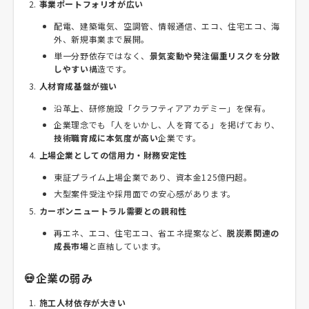
事業ポートフォリオが広い
配電、建築電気、空調管、情報通信、エコ、住宅エコ、海
外、新規事業まで展開。
単一分野依存ではなく、
景気変動や発注偏重リスクを分散
しやすい
構造です。
人材育成基盤が強い
沿革上、研修施設「クラフティアアカデミー」を保有。
企業理念でも「人をいかし、人を育てる」を掲げており、
技術職育成に本気度が高い
企業です。
上場企業としての信用力・財務安定性
東証プライム上場企業であり、資本金125億円超。
大型案件受注や採用面での安心感があります。
カーボンニュートラル需要との親和性
再エネ、エコ、住宅エコ、省エネ提案など、
脱炭素関連の
成長市場
と直結しています。
💀企業の弱み
施工人材依存が大きい