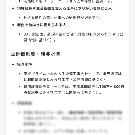
技術職でもコミュニケーション力が非常に重要です。
地域社会や生活基盤を支える仕事にやりがいを感じる人
社会貢献性の高い仕事への納得感が必要です。
変化を前向きに捉えられる人
DX、脱炭素、新規事業など変化対応力も求められます（公
開情報に基づく）。
📊評価制度・給与水準
給与水準
東証プライム上場の大手設備工事会社として、
業界内では
比較的高水準
とみられます（公開情報に基づく）。
有価証券報告書ベースでは、
平均年間給与は700万～800万
円台水準
とみられます（公開情報に基づく）。
評価制度
設備工事会社では一般に、
職能等級＋役割評価＋業績評価
の組み合わせが多く、同社も近い運用と考えられます（公
開情報に基づく）。
技術職では特に、以下が評価に影響しやすいです。