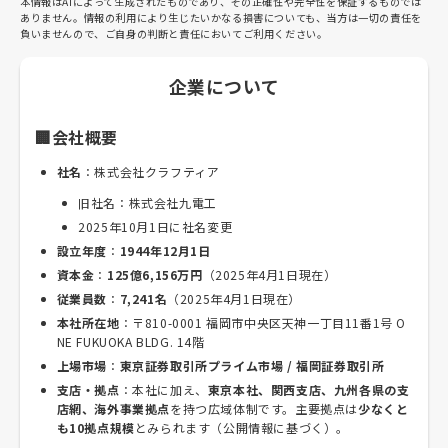
本情報はAIによって生成されたものであり、その正確性や完全性を保証するものでは
ありません。情報の利用により生じたいかなる損害についても、当方は一切の責任を
負いませんので、ご自身の判断と責任においてご利用ください。
企業について
🏢会社概要
社名
：株式会社クラフティア
旧社名：株式会社九電工
2025年10月1日に社名変更
設立年度
：
1944年12月1日
資本金
：
125億6,156万円
（2025年4月1日現在）
従業員数
：
7,241名
（2025年4月1日現在）
本社所在地
：〒810-0001 福岡市中央区天神一丁目11番1号 O
NE FUKUOKA BLDG. 14階
上場市場
：
東京証券取引所プライム市場 / 福岡証券取引所
支店・拠点
：本社に加え、
東京本社、関西支店、九州各県の支
店網、海外事業拠点
を持つ広域体制です。主要拠点は
少なくと
も10拠点規模
とみられます（公開情報に基づく）。