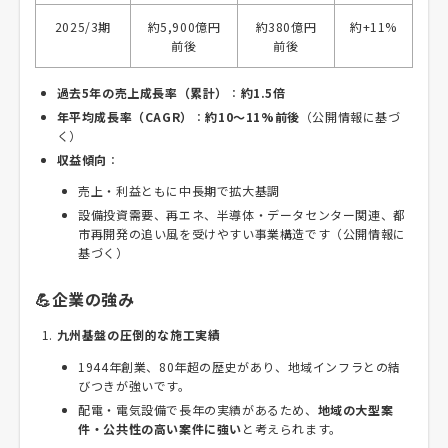
2025/3期
約5,900億円
約380億円
約+11%
前後
前後
過去5年の売上成長率（累計）
：
約1.5倍
年平均成長率（CAGR）
：
約10〜11%前後
（公開情報に基づ
く）
収益傾向
：
売上・利益ともに中長期で拡大基調
設備投資需要、再エネ、半導体・データセンター関連、都
市再開発の追い風を受けやすい事業構造です（公開情報に
基づく）
💪企業の強み
九州基盤の圧倒的な施工実績
1944年創業、80年超の歴史があり、地域インフラとの結
びつきが強いです。
配電・電気設備で長年の実績があるため、
地域の大型案
件・公共性の高い案件に強い
と考えられます。