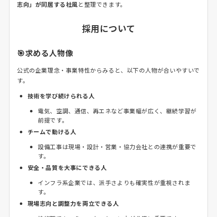
志向」が同居する社風
と整理できます。
採用について
🎯求める人物像
公式の企業理念・事業特性からみると、以下の人物が合いやすいで
す。
技術を学び続けられる人
電気、空調、通信、再エネなど事業幅が広く、継続学習が
前提です。
チームで動ける人
設備工事は現場・設計・営業・協力会社との連携が重要で
す。
安全・品質を大事にできる人
インフラ系企業では、派手さよりも確実性が重視されま
す。
現場志向と調整力を両立できる人