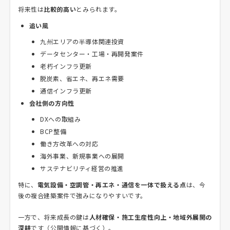
将来性は
比較的高い
とみられます。
追い風
九州エリアの半導体関連投資
データセンター・工場・再開発案件
老朽インフラ更新
脱炭素、省エネ、再エネ需要
通信インフラ更新
会社側の方向性
DXへの取組み
BCP整備
働き方改革への対応
海外事業、新規事業への展開
サステナビリティ経営の推進
特に、
電気設備・空調管・再エネ・通信を一体で扱える点
は、今
後の複合建築案件で強みになりやすいです。
一方で、将来成長の鍵は
人材確保・施工生産性向上・地域外展開の
深耕
です（公開情報に基づく）。