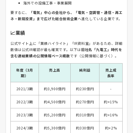
海外での設備工事・事業展開
要するに、
「電気」中心の会社から、「電気・空調管・通信・再エ
ネ・新規投資」まで広げた総合技術企業
へ進化している企業です。
📈業績
公式サイト上に「業績ハイライト」「IR資料室」があるため、詳細
数値は公式IR確認が最も確実です。以下は
旧社名「九電工」時代を
含む連結業績の公開情報ベース概数
です（公開情報に基づく）。
年度（3月
売上高
純利益
売上成
期）
長率
2021/3期
約3,900億円
約230億円
-
2022/3期
約4,500億円
約270億円
約+15%
2023/3期
約5,200億円
約310億円
約+16%
2024/3期
約5,300億円
約330億円
約+2%