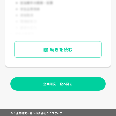
担当案件の規模・採算
安全品質実績
資格取得
現場統率力
顧客対応力
資格の重要性
1級電気工事施工管理技士、管工事施工管理技士、電気工
事士などの資格価値が高い業界です。
📖
続きを読む
資格取得が昇格・手当・担当範囲拡大に結びつきやすいと
考えられます（公開情報に基づく）。
企業研究一覧へ戻る
企業研究一覧
株式会社クラフティア