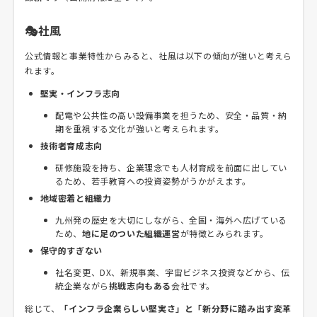
🎭社風
公式情報と事業特性からみると、社風は以下の傾向が強いと考えら
れます。
堅実・インフラ志向
配電や公共性の高い設備事業を担うため、安全・品質・納
期を重視する文化が強いと考えられます。
技術者育成志向
研修施設を持ち、企業理念でも人材育成を前面に出してい
るため、若手教育への投資姿勢がうかがえます。
地域密着と組織力
九州発の歴史を大切にしながら、全国・海外へ広げている
ため、
地に足のついた組織運営
が特徴とみられます。
保守的すぎない
社名変更、DX、新規事業、宇宙ビジネス投資などから、伝
統企業ながら
挑戦志向もある
会社です。
総じて、
「インフラ企業らしい堅実さ」と「新分野に踏み出す変革