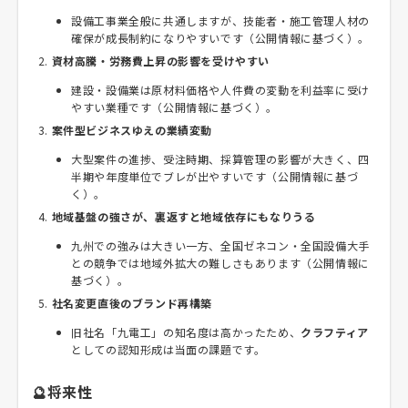
設備工事業全般に共通しますが、技能者・施工管理人材の
確保が成長制約になりやすいです（公開情報に基づく）。
資材高騰・労務費上昇の影響を受けやすい
建設・設備業は原材料価格や人件費の変動を利益率に受け
やすい業種です（公開情報に基づく）。
案件型ビジネスゆえの業績変動
大型案件の進捗、受注時期、採算管理の影響が大きく、四
半期や年度単位でブレが出やすいです（公開情報に基づ
く）。
地域基盤の強さが、裏返すと地域依存にもなりうる
九州での強みは大きい一方、全国ゼネコン・全国設備大手
との競争では地域外拡大の難しさもあります（公開情報に
基づく）。
社名変更直後のブランド再構築
旧社名「九電工」の知名度は高かったため、
クラフティア
としての認知形成は当面の課題です。
🔮将来性